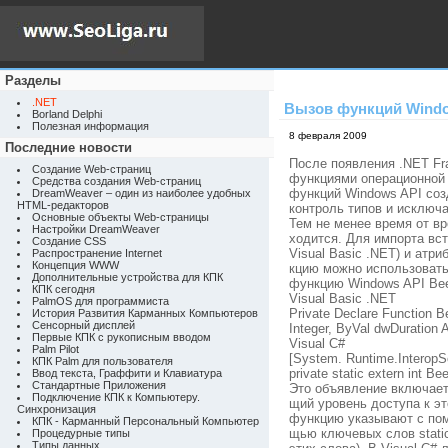
Разделы
.NET
Вызов функций Windo
Borland Delphi
Полезная информация
8 февраля 2009
Последние новости
После появления .NET Fr
Создание Web-страниц
функциями операционной 
Средства создания Web-страниц
функций Windows API соз
DreamWeaver – один из наиболее удобных
HTML-редакторов
контроль типов и исключ
Основные объекты Web-страницы
Тем не менее время от в
Настройки DreamWeaver
ходится. Для импорта вс
Создание CSS
Visual Basic .NET) и атри
Распространение Internet
Концепция WWW
кцию можно использовать
Дополнительные устройства для КПК
функцию Windows API Be
КПК сегодня
Visual Basic .NET
PalmOS для программиста
Private Declare Function B
История Развития Карманных Компьютеров
Сенсорный дисплей
Integer, ByVal dwDuration A
Первые КПК с рукописным вводом
Visual C#
Palm Pilot
[System. Runtime.InteropSer
КПК Palm для пользователя
private static extern int Be
Ввод текста, Граффити и Клавиатура
Стандартные Приложения
Это объявление включает 
Подключение КПК к Компьютеру.
щий уровень доступа к э
Синхронизация
функцию указывают с пом
КПК - Карманный Персональный Компьютер
щью ключевых слов stati
Процедурные типы
Типы данных