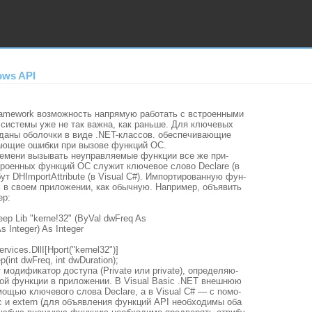
ws API
amework возможность напрямую работать с встроенными
системы уже не так важна, как раньше. Для ключевых
даны оболочки в виде .NET-классов. обеспечивающие
ающие ошибки при вызове функций ОС.
ремени вызывать неуправляемые функции все же при-
троенных функций ОС служит ключевое слово Declare (в
бут DHImportAttribute (в Visual C#). Импортированную фун-
 в своем приложении, как обычную. Например, объявить
ep:
eep Lib "kerne!32" (ByVal dwFreq As
s Integer) As Integer
vices.DllI[Hport("kernel32")]
ep(int dwFreq, int dwDuration);
модификатор доступа (Private или private), определяю-
той функции в приложении. В Visual Basic .NET внешнюю
ощью ключевого слова Declare, а в Visual C# — с помо-
c и extern (для объявления функций API необходимы оба