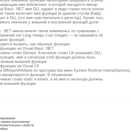
# любую внешнюю функцию необходимо предварять атрибу-
указывающим имя библиотеки, в которой находится импор-
al Basic .NET имя DLL задают в виде строки после ключе-
ие также включает имя функции (в данном случае Веер),
ет в DLL (это имя чувствительно к регистру). Кроме того,
аемого значения у внешней и внутренней функций долж-
ic .NET имена многих типов изменились по сравнению с
 прежний тип Long теперь стал Integer) — не забывайте об
шних функций.
ается вызвать, как обычную функцию.
функцию на Visual Basic .NET
евое слово Declare. Ключевое слово Lib указывает DLL,
функцию, имя и сигнатура этой функции должны быть
таковым внешней функции.
функцию на Visual C#
DlllmportAttribute из пространства имен System.Runtime.InteropServices,
да импортируется функция. В объявлении
вые слова static и extern, а ее имя и сигнатура должны
ым внешней функции.
прерывания
о время выполнения
полнительных свойств
ибках