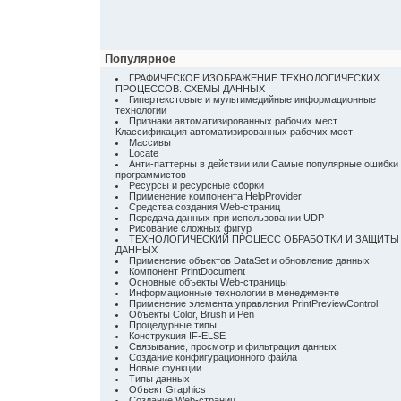
Популярное
ГРАФИЧЕСКОЕ ИЗОБРАЖЕНИЕ ТЕХНОЛОГИЧЕСКИХ
ПРОЦЕССОВ. СХЕМЫ ДАННЫХ
Гипертекстовые и мультимедийные информационные
технологии
Признаки автоматизированных рабочих мест.
Классификация автоматизированных рабочих мест
Массивы
Locate
Анти-паттерны в действии или Самые популярные ошибки
программистов
Ресурсы и ресурсные сборки
Применение компонента HelpProvider
Средства создания Web-страниц
Передача данных при использовании UDP
Рисование сложных фигур
ТЕХНОЛОГИЧЕСКИЙ ПРОЦЕСС ОБРАБОТКИ И ЗАЩИТЫ
ДАННЫХ
Применение объектов DataSet и обновление данных
Компонент PrintDocument
Основные объекты Web-страницы
Информационные технологии в менеджменте
Применение элемента управления PrintPreviewControl
Объекты Color, Brush и Pen
Процедурные типы
Конструкция IF-ELSE
Связывание, просмотр и фильтрация данных
Создание конфигурационного файла
Новые функции
Типы данных
Объект Graphics
Создание Web-страниц