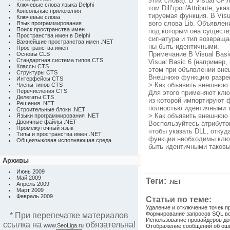
этих слова). В Visual C
Ключевые слова языка Delphi
том Dill'троп'Attribute, 
Консольные приложения
тируемая функция. В Visu
Ключевые слова
вого слова Lib. Объявлен
Язык программирования
Поиск пространства имен
под которым она существу
Пространства имен в Delphi
сигнатура и тип возвращ
Важнейшие пространства имен .NET
ны быть идентичными.
Пространства имен
Примечание В Visual Bas
Основы CLS
Стандартная система типов CTS
Visual Basic 6 (например,
Классы CTS
этом при объявлении вне
Структуры CTS
Внешнюю функцию разреш
Интерфейсы CTS
> Как объявить внешнюю 
Члены типов CTS
Перечисления CTS
Для этого применяют ключ
Делегаты CTS
из которой импортируют 
Решения .NET
полностью идентичными 
Строительные блоки .NET
> Как объявить внешнюю 
Языки программирования .NET
Двоичные файлы .NET
Воспользуйтесь атрибутом 
Промежуточный язык
чтобы указать DLL, отку
Типы и пространства имен .NET
функции необходимы ключе
Общеязыковая исполняющая среда
быть идентичными таков
Архивы
Июнь 2009
Май 2009
Теги:
.NET
Апрель 2009
Март 2009
Февраль 2009
Статьи по теме:
Удаление и отключение точек 
Формирование запросов SQL в
* При перепечатке материалов
Использование провайдеров до
ссылка на
обязательна!
www.SeoLiga.ru
Отображение сообщений об ош