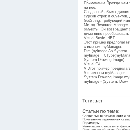
Примечание Прежде чем з
на нее.
Созданный объект-диспет
сурсов строк и объектов,
GetString, требующий имя
Метод Resource Manager. 
объекты. Он возвращает 
димо явно преобразовать 
Visual Basic .NET
Этот пример предполагае
с именем myManager.
Dim (nyImage As System. 
mylrriage = CType(myManag
System.Drawing.Image)
Visual C#
// Этот поимер предпола
// с именем myManager.
System.Drawing.Image my
mylmage - (System. Drawin
Теги:
.NET
Статьи по теме:
Специальные возможности и лого
Применение переменных ссыло
Параметры
Реализация членов интерфейса 
Применение объектов DataSet 