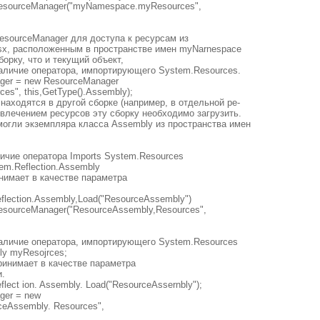
esourceManager("myNamespace.myResources",
esourceManager для доступа к ресурсам из
esx, расположенным в пространстве имен myNarnespace
борку, что и текущий объект,
наличие оператора, импортирующего System.Resources.
ger = new ResourceManager
s", this,GetType().Assembly);
аходятся в другой сборке (например, в отдельной ре-
звлечением ресурсов эту сборку необходимо загрузить.
могли экземпляра класса Assembly из пространства имен
ичие оператора Imports System.Resources
em.Reflection.Assembly
нимает в качестве параметра
.
lection.Assembly,Load("ResourceAssembly")
sourceManager("ResourceAssembly,Resources",
наличие оператора, импортирующего System.Resources
ly myResojrces;
ринимает в качестве параметра
и.
lect ion. Assembly. Load("ResourceAssernbly");
ger = new
ceAssembly. Resources",