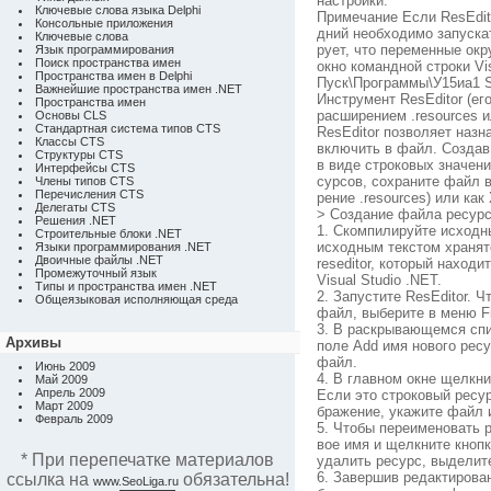
настройки.
Ключевые слова языка Delphi
Примечание Если ResEdit
Консольные приложения
дний необходимо запускат
Ключевые слова
рует, что переменные окр
Язык программирования
Поиск пространства имен
окно командной строки Vi
Пространства имен в Delphi
Пуск\Программы\У15иа1 St
Важнейшие пространства имен .NET
Инструмент ResEditor (ег
Пространства имен
расширением .resources и
Основы CLS
Стандартная система типов CTS
ResEditor позволяет назн
Классы CTS
включить в файл. Создав
Структуры CTS
в виде строковых значен
Интерфейсы CTS
сурсов, сохраните файл 
Члены типов CTS
Перечисления CTS
рение .resources) или как
Делегаты CTS
> Создание файла ресурс
Решения .NET
1. Скомпилируйте исходны
Строительные блоки .NET
исходным текстом хранятся
Языки программирования .NET
Двоичные файлы .NET
reseditor, который находи
Промежуточный язык
Visual Studio .NET.
Типы и пространства имен .NET
2. Запустите ResEditor. 
Общеязыковая исполняющая среда
файл, выберите в меню F
3. В раскрывающемся спи
Архивы
поле Add имя нового ресу
файл.
Июнь 2009
4. В главном окне щелкни
Май 2009
Апрель 2009
Если это строковый ресур
Март 2009
бражение, укажите файл 
Февраль 2009
5. Чтобы переименовать 
вое имя и щелкните кноп
* При перепечатке материалов
удалить ресурс, выделите
6. Завершив редактирован
ссылка на
обязательна!
www.SeoLiga.ru