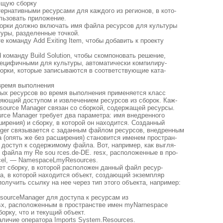
ющую сборку
ернативными ресурсами для каждого из регионов, в кото-
льзовать приложение.
орки должно включать имя файла ресурсов для культуры
туры, разделенные точкой.
е команду Add Exiting Item, чтобы добавить к проекту
d команду Build Solution, чтобы скомпоновать решение,
пецифичными для культуры, автоматически компилиру-
орки, которые записываются в соответствующие ката-
время выполнения
ых ресурсов во время выполнения применяется класс
ляющий доступом и извлечением ресурсов из сборок. Каж-
source Manager связан со сборкой, содержащей ресурсы.
rce Manager требует два параметра: имя внедренного
ирения) и сборку, в которой он находится. Созданный
ger связывается с заданным файлом ресурсов, внедренным
а (опять же без расширения) становится именем простран-
 доступ к содержимому файла. Вот, например, как выгля-
 файла my Re sou rces.de-DE. resx, расположенные в про-
cel, — NamespaceLmyResources.
ет сборку, в которой расположен данный файл ресур-
ка, в которой находится объект, создающий экземпляр
олучить ссылку на нее через тип этого объекта, например:
sourceManager для доступа к ресурсам из
sx, расположенным в пространстве имен myNarnespace
борку, что и текущий объект.
аличие оператора Imports System.Resources.