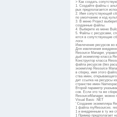
> Как создать сопутству
1. Создайте файлы с альт
рых предполагается испо
2. Имя сопутствующей сб
по умолчанию и код куль
3. В меню Project выберит
созданные файлы.
4. Выберите из меню Buil
5. Файлы с ресурсами, с
ются в сопутствующие сб
логи.
Извлечение ресурсов во 
Для извлечения внедренн
Resource Manager, управ
дый экземпляр класса Re
Конструктор класса Resou
файла ресурсов (без расш
экземпляр Resource Mana
в сборку, имя этого файл
ства имен, открывающего
дит ссылка на ресурсы из
странстве имен Namespa
Второй параметр указыва
сов. Если это та же сбор
ResourceManager, можно п
Visual Basic .NET
' Создание экземпляра Re
1 файла myResources. re
1 и внедренным в ту же с
1 Пример предполагает н