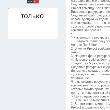
бы сохранить его в формат
Созданный .resources- ил
Project команду Add Exist
Внедрение ресурсов в сб
Созданный файл ресурсов
использующим их кодом 
его зависимость от внешн
сурсов к проекту прилож
компиляции проекта.
•
^ Как внедрить ресурсы в
1. Создайте файл ресурсо
мощью ResEditor.
2. В меню Project выбери
окно.
3. Найдите файл ресурсо
4. Из меню Build выберит
создается сборка, в кот
Создание ресурсных сбор
Допустимо создавать сбор
сурсы нужно часто менять
приложение.
Чтобы создать ресурсную 
компоновке такого проек
которые можно применять 
доступ к ресурсам такой 
> Как создать ресурсную
1. В меню File выберите 
2. В этом окне выберите V
Project и щелкните OK — 