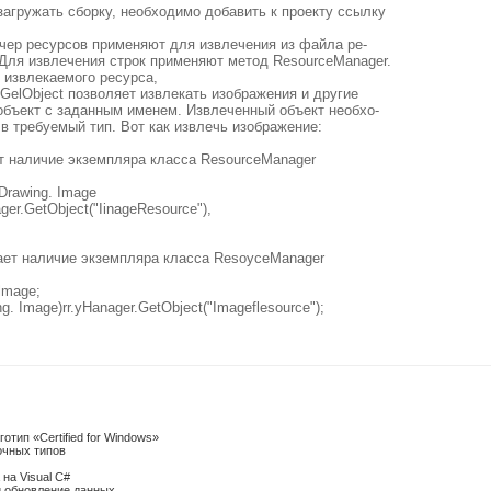
агружать сборку, необходимо добавить к проекту ссылку
чер ресурсов применяют для извлечения из файла ре-
 Для извлечения строк применяют метод ResourceManager.
 извлекаемого ресурса,
GelObject позволяет извлекать изображения и другие
объект с заданным именем. Извлеченный объект необхо-
в требуемый тип. Вот как извлечь изображение:
т наличие экземпляра класса ResourceManager
Drawing. Image
er.GetObject("IinageResource"),
гает наличие экземпляра класса ResoyceManager
lmage;
g. Image)rr.yHanager.GetObject("Imageflesource");
тип «Certified for Windows»
чных типов
на Visual C#
и обновление данных