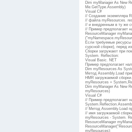
Dim myManager As New R
Me.GetType.Assembly)
Visual C#
// Создание экземпляра R
// файла myResources. r
// и внедренным в ту же с
// Пример предполагает 
ResourceManager myMana
("myNamespace.myResource
Если требуемые ресурсы н
сурсной сборке), перед и
Сборки загружают при по
System. Reflection:
Visual Basic. NET
Пример предполагает нал
Dim myResources As Syst
Метод Assembly.Load при
HMR загружаемой сборки
myResources = System,Ref
Dim myManager As New Re
myResources)
Visual C#
// Пример предполагает 
System.Reflection.Assemb
// Метод Assembly.Load п
// имя загружаемой сборк
myResources - System. Ref
ResourceManager myMana
ResourceManager("Resour
myResources):