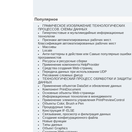
Популярное
ГРАФИЧЕСКОЕ ИЗОБРАЖЕНИЕ ТЕХНОЛОГИЧЕСКИХ
ПРОЦЕССОВ. СХЕМЫ ДАННЫХ
Гипертекстовые и мультимедийные информационные
технологии
Признаки автоматизированных рабочих мест.
Классификация автоматизированных рабочих мест
Массивы
Locate
Анти-паттерны в действии или Самые популярные ошибки
программистов
Ресурсы и ресурсные сборки
Применение компонента HelpProvider
Средства создания Web-страниц
Передача данных при использовании UDP
Рисование сложных фигур
ТЕХНОЛОГИЧЕСКИЙ ПРОЦЕСС ОБРАБОТКИ И ЗАЩИТЫ
ДАННЫХ
Применение объектов DataSet и обновление данных
Компонент PrintDocument
Основные объекты Web-страницы
Информационные технологии в менеджменте
Применение элемента управления PrintPreviewControl
Объекты Color, Brush и Pen
Процедурные типы
Конструкция IF-ELSE
Связывание, просмотр и фильтрация данных
Создание конфигурационного файла
Новые функции
Типы данных
Объект Graphics
Создание Web-страниц