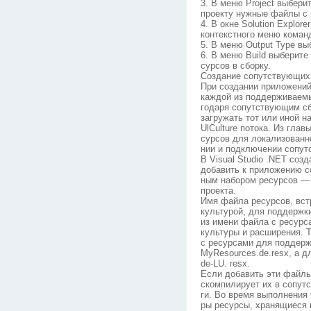
3. В меню Project выбери
проекту нужные файлы с 
4. В окне Solution Explor
контекстного меню команд
5. В меню Output Type выб
6. В меню Build выберит
сурсов в сборку.
Создание сопутствующих
При создании приложений
каждой из поддерживаемы
годаря сопутствующим сбо
загружать тот или иной н
UlCulture потока. Из глав
сурсов для локализованн
нии и подключении сопут
В Visual Studio .NET соз
добавить к приложению с
ным набором ресурсов — 
проекта.
Имя файла ресурсов, вст
культурой, для поддержк
из имени файла с ресурс
культуры и расширения. Т
с ресурсами для поддерж
MyResources.de.resx, а 
de-LU. resx.
Если добавить эти файлы
скомпилирует их в сопут
ги. Во время выполнения
ры ресурсы, хранящиеся 