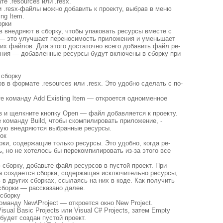
е .resources или .resx.
и .resx-файлы можно добавить к проекту, выбрав в меню
ing Item.
орки
 внедряют в сборку, чтобы упаковать ресурсы вместе с
— это улучшает переносимость приложения и уменьшает
их файлов. Для этого достаточно всего добавить файл ре-
ения — добавленные ресурсы будут включены в сборку при
 сборку
в в формате .resources или .resx. Это удобно сделать с по-
те команду Add Existing Item — откроется одноименное
в и щелкните кнопку Open — файл добавляется к проекту.
е команду Build, чтобы скомпилировать приложение, -
орую внедряются выбранные ресурсы.
ок
ки, содержащие только ресурсы. Это удобно, когда ре-
, но не хотелось бы перекомпилировать из-за этого все
сборку, добавьте файл ресурсов в пустой проект. При
та создается сборка, содержащая исключительно ресурсы,
в других сборках, ссылаясь на них в коде. Как получить
сборки — рассказано далее.
 сборку
команду New\Project — откроется окно New Project.
isual Basic Projects или Visual C# Projects, затем Empty
будет создан пустой проект.