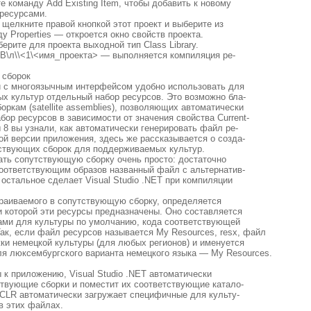
те команду Add Existing Item, чтобы добавить к новому
ресурсами.
er щелкните правой кнопкой этот проект и выберите из
у Properties — откроется окно свойств проекта.
ерите для проекта выходной тип Class Library.
е В\л\\<1\<имя_проекта> — выполняется компиляция ре-
 сборок
 с многоязычным интерфейсом удобно использовать для
х культур отдельный набор ресурсов. Это возможно бла-
ркам (satellite assemblies), позволяющих автоматически
абор ресурсов в зависимости от значения свойства Current-
ы 8 вы узнали, как автоматически генерировать файл ре-
ой версии приложения, здесь же рассказывается о созда-
ствующих сборок для поддерживаемых культур.
дать сопутствующую сборку очень просто: достаточно
оответствующим образов названный файл с альтернатив-
остальное сделает Visual Studio .NET при компиляции
раиваемого в сопутствующую сборку, определяется
и которой эти ресурсы предназначены. Оно составляется
ами для культуры по умолчанию, кода соответствующей
ак, если файл ресурсов называется My Resources, resx, файл
ки немецкой культуры (для любых регионов) и именуется
для люксембургского варианта немецкого языка — My Resources.
 к приложению, Visual Studio .NET автоматически
ствующие сборки и поместит их соответствующие катало-
 CLR автоматически загружает специфичные для культу-
в этих файлах.