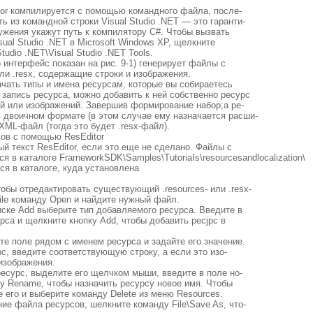
or компилируется с помощью командного файла, после-
ь из командной строки Visual Studio .NET — это гаранти-
ужения укажут путь к компилятору С#. Чтобы вызвать
sual Studio .NET в Microsoft Windows XP, щелкните
udio .NET\Visual Studio .NET Tools.
о интерфейс показан на рис. 9-1) генерирует файлы с
ли .resx, содержащие строки и изображения.
ачать типы и имена ресурсам, которые вы собираетесь
 запись ресурса, можно добавить к ней собственно ресурс
ий или изображений. Завершив формирование набор;а ре-
в двоичном формате (в этом случае ему назначается расши-
 XML-файл (тогда это будет .resx-файл).
ов с помощью ResEditor
й текст ResEditor, если это еще не сделано. Файлы с
 в каталоге FrarneworkSDK\Samples\TutoriaIs\resourcesandlocalization\
тся в каталоге, куда установлена
Чтобы отредактировать существующий .resources- или .resx-
ile команду Open и найдите нужный файл.
ске Add выберите тип добавляемого ресурса. Введите в
рса и щелкните кнопку Add, чтобы добавить pecjpc в
те поле рядом с именем ресурса и задайте его значение.
с, введите соответствующую строку, а если это изо-
изображения.
ресурс, выделите его щелчком мыши, введите в поле но-
ку Rename, чтобы назначить ресурсу новое имя. Чтобы
 его и выберите команду Delete из меню Resources.
ие файла ресурсов, шелкните команду File\Save As, что-