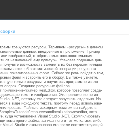
 сборки
грамм требуются ресурсы. Термином «ресурсы» в данном
исполняемые данные, внедренные в приложение. Пример
к или изображений, отображаемых пользовательским
ти от назначенной ему культуры. Упаковав подобные дан-
ы получите возможность заменять их без перекомпиляции
ассказывается об автоматической генерации ресурсных
дании локализованных форм. Сейчас же речь пойдет о том,
рсный файл и встроить его в сборку. Вы также узнаете,
ржащую только ресурсы, и научитесь программно извле-
ких сборок.
Создание ресурсных файлов
 приложение-пример ResEditor, которое позволяет созда-
одержащие текст и изображения. Это приложение не ин-
 Studio .NET, поэтому его следует запускать отдельно. На
тся в виде исходного текста, поэтому перед использова-
мпилировать. Файлы с исходным текстом вы найдете в
ples\Tutorials\resourcesandlocalization\reseditor, кото-
е, куда установлена Visual Studio .NET. Скомпилировать
щи командного файла, записанного в тот же катаюг, либо
т Visual Studio и скомпоновав его после соответствующей