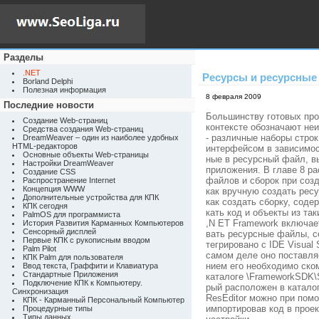
Разделы
.NET
Ресурсы и ресурсные
Borland Delphi
Полезная информация
8 февраля 2009
Последние новости
Большинству готовых про
Создание Web-страниц
контексте обозначают не
Средства создания Web-страниц
- различные наборы стро
DreamWeaver – один из наиболее удобных
HTML-редакторов
интерфейсом в зависимос
Основные объекты Web-страницы
ные в ресурсный файл, в
Настройки DreamWeaver
приложения. В главе 8 р
Создание CSS
файлов и сборок при соз
Распространение Internet
Концепция WWW
как вручную создать ресу
Дополнительные устройства для КПК
как создать сборку, соде
КПК сегодня
кать код и объекты из та
PalmOS для программиста
,N ET Framework включает
История Развития Карманных Компьютеров
Сенсорный дисплей
вать ресурсные файлы, с
Первые КПК с рукописным вводом
тегрировано с IDE Visual
Palm Pilot
самом деле оно поставляе
КПК Palm для пользователя
нием его необходимо ско
Ввод текста, Граффити и Клавиатура
Стандартные Приложения
каталоге \FrameworkSDK\Sam
Подключение КПК к Компьютеру.
рый расположен в каталог
Синхронизация
ResEditor можно при помо
КПК - Карманный Персональный Компьютер
импортировав код в проек
Процедурные типы
Типы данных