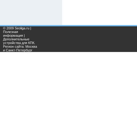
© 2009 Seoliga.ru |
Полезная
информация |
Дополнительные
устройства для КПК.
Регион сайта: Москва
и Санкт-Петербург