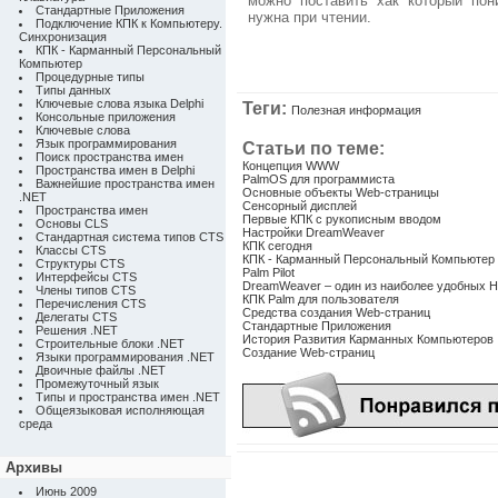
можно поставить хак который пон
Стандартные Приложения
нужна при чтении.
Подключение КПК к Компьютеру.
Синхронизация
КПК - Карманный Персональный
Компьютер
Процедурные типы
Типы данных
Ключевые слова языка Delphi
Теги:
Полезная информация
Консольные приложения
Ключевые слова
Язык программирования
Статьи по теме:
Поиск пространства имен
Концепция WWW
Пространства имен в Delphi
PalmOS для программиста
Важнейшие пространства имен
Основные объекты Web-страницы
.NET
Сенсорный дисплей
Пространства имен
Первые КПК с рукописным вводом
Основы CLS
Настройки DreamWeaver
Стандартная система типов CTS
КПК сегодня
Классы CTS
КПК - Карманный Персональный Компьютер
Структуры CTS
Palm Pilot
Интерфейсы CTS
DreamWeaver – один из наиболее удобных 
Члены типов CTS
КПК Palm для пользователя
Перечисления CTS
Средства создания Web-страниц
Делегаты CTS
Стандартные Приложения
Решения .NET
История Развития Карманных Компьютеров
Строительные блоки .NET
Создание Web-страниц
Языки программирования .NET
Двоичные файлы .NET
Промежуточный язык
Типы и пространства имен .NET
Общеязыковая исполняющая
среда
Архивы
Июнь 2009