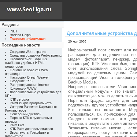
Разделы
.NET
Дополнительные устройства 
Borland Delphi
Полезная информация
20 мая 2009
Последние новости
Инфракрасный порт служит для п
Создание Web-страниц
расширения–для подключения вне
Средства создания Web-страниц
модем, фотоаппарат, пейджер, д
DreamWeaver – один из
наиболее удобных HTML-
(навигация). КПК Visor как был, т
редакторов
счет использования слота Sprin
Основные объекты Web-
модулей по дешевым ценам. Самы
страницы
превращающий Visor в телефонную
Настройки DreamWeaver
Создание CSS
Backup Module.
Распространение Internet
Например пользователи Visor мо
Концепция WWW
специальный модуль - это значит,
Дополнительные устройства для
синхронизацию можно делать значит
КПК
КПК сегодня
Порт для Крэдла служит для син
PalmOS для программиста
подключать другое устройства напр
История Развития Карманных
Как только вы вставляете Мо
Компьютеров
пользоваться, т.к. приложения для
Сенсорный дисплей
Первые КПК с рукописным
Следует также помнить что доп
вводом
питание, в результате время автоно
Palm Pilot
Экономить питание можно , если
КПК Palm для пользователя
инфракрасному порту, отключить з
Ввод текста, Граффити и
Клавиатура