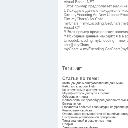
Visual Basic .NET
' Этот пример предполагает наличие
1 Исходные данные находятся в ма
Dim myEncoding As New UnicodeEnc
Dim myChars() As Char
myChars = myEncoding.GetChars(myB
Visual C#
// Этот пример предполагает наличи
// Исходные данные находятся в ма
UnicodeEncoding myEncoding = new 
char[] myChars;
myChars = myEncoding.GetChars(myB
Теги:
.NET
Статьи по теме:
Команды для манипулирования данными
Работа с классом Help
Конструкторы и деструкторы
Модификаторы доступа к типам
Объекты и члены
Использование провайдеров дополнительны
Вывод типов
Обработка событий клавиатуры на уровне 
Реализация свойств
Оповещение пользователя об ошибках ввод
Настройка установочной программы
Типы значений и ссылочные типы
Сборки
Динамические свойства