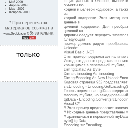
ющих данных в Unicode, вызовите
Май 2009
объекты ис-
Апрель 2009
Март 2009
ходной и целевой кодировок, а так
Февраль 2009
ис-
ходной кодировке. Этот метод во
данные в
* При перепечатке
целевой кодировке. Для преобра
материалов ссылка на
целевой ко-
обязательна!
www.SeoLiga.ru
дировки следует передать экземпля
Следующий
пример демонстрирует преобразов
Unicode:
Visual Basic .NET
Этот пример предполагает наличие о
Исходные данные представлены мас
хранящимся в переменной myData,
Dim tgtDataO As Byte
Dim srcEncoding As Encoding
Dim tgtEncoding As New UnicodeEnc
Кодовая страница 932 представляет
srcEncoding - Encoding.GetEncoding(
Теперь переменная tgtData содержи
массиву myData, но закодированный
tgtData - Encoding.Convert(srcEncodi
Visual C#
// Этот пример предполагает наличи
// Исходные данные представлены м
// хранящимся в переменной myData
byte[] tgtData;
Encoding srcEncoding;