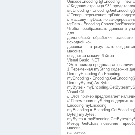
UnicodeEncoding tgtEncoding = new 
// Кодовая страница 932 представля
srcEncoding - Encoding.GetEncoding(9
// Теперь переменная tgtData содер
// массиву myData, но закодированн
tgtData - Encoding.Convert(srcEncodi
Чтобы преобразовать данные в ун
для
дальнейшей обработки, вызовите
исходной ко-
дировки — в результате создается
массива
создается массив байтов:
Visual Basic .NET
' Этот пример предполагает наличие
1 Переменная myString содержит д
Dim myEncoding As Encoding
myEncoding - Encoding.GetEncoding(
Dim myBytes() As Byte
myBytes - myEncoding.GetBytes{mySt
Visual C#
// Этот пример предполагает наличи
// Переменная myString содержит д
Encoding myEncoding;
myEncoding = Encoding.GetEncoding(
Byte[] myBytes;
myBytes = myEncoding.GetBytes(mySt
Метод GetChars позволяет преоб
массив,
например: