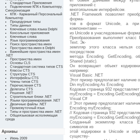
ет обмен данными между куль
Стандартные Приложения
приложений с
Подключение КПК к Компьютеру.
многоязычным интерфейсом.
Синхронизация
.NET Framework позволяет преоб
КПК - Карманный Персональный
Компьютер
форма-
Процедурные типы
тов в формат Unicode, а при 
Типы данных
компонентами —
Ключевые слова языка Delphi
из Unicode в унаследованные форма
Консольные приложения
Ключевые слова
Преобразования выполняет класс 
Язык программирования
Text. Эк-
Поиск пространства имен
земпляр этого класса нельзя с
Пространства имен в Delphi
посредством
Важнейшие пространства имен
.NET
метода Encoding. GetEncoding, 
Пространства имен
Shared (static).
Основы CLS
Он возвращает объект кодировки
Стандартная система типов CTS
например:
Классы CTS
Структуры CTS
Visual Basic .NET
Интерфейсы CTS
Этот призер предполагает наличие о
Члены типов CTS
Din myEncoding As Encoding
Перечисления CTS
Кодовая страница 932 представляет
Делегаты CTS
Решения .NET
myEncoding = Encoding.GetEncoding(
Строительные блоки .NET
Visual C#
Языки программирования .NET
// Этот пример предполагает наличи
Двоичные файлы .NET
Encoding myEncoding;
Промежуточный язык
Типы и пространства имен .NET
// Кодовая страница 932 представля
Общеязыковая исполняющая
myEncoaing = Encoding.GetEncoding(
среда
Созданный экземпляр класса En
символов из
Архивы
этой кодировки в Unicode и обр
существу-
Июнь 2009