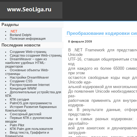
Разделы
.NET
Преобразование кодировки с
Borland Delphi
Полезная информация
8 февраля 2009
Последние новости
В .NET Framework для представл
Создание Web-страниц
Unicode
Средства создания Web-страниц
UTF-16, ставшая общепринятым ста
DreamWeaver – один из
наиболее удобных HTML-
код
редакторов
для каждого из более 65000 симв
Основные объекты Web-
при этом
страницы
остаются свободные коды еще дл
Настройки DreamWeaver
Создание CSS
Unicode иде-
Распространение Internet
альной кодировкой для многоязычно
Концепция WWW
До появления Unicode необходимос
Дополнительные устройства для
раз-
КПК
КПК сегодня
работчиков применять для внутре
PalmOS для программиста
кодиров-
История Развития Карманных
ки. В результате данные, отфор
Компьютеров
представле-
Сенсорный дисплей
Первые КПК с рукописным
ны в самых разных кодировках: 
вводом
двухбайто-
Palm Pilot
вой для азиатских и двунаправле
КПК Palm для пользователя
затрудня-
Ввод текста, Граффити и
Клавиатура