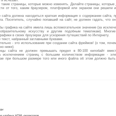
 и исчезает.
ь такие страницы, которые можно изменять. Делайте страницы, которые
сти от того, каким браузером, платформой или экраном они решили
це сайта должна находиться краткая информация о содержании сайта, 
та. Посетитель, случайно попавший на сайт, не должен гадать, что о
обы графика на сайте имела лишь вспомогательное значение (за исключе
зобразительному искусству и другим подобным тематикам). Многие
рафики в своих броузерах для ускорения путешествий по Интернету.
е текст, набранный заглавными буквами.
ательно - это использование при создании сайта фреймов! (о том, поче
но ниже).
ицы сайта не должен превышать предел в 80-100 килобайт вмес
за исключением страниц с большим количеством информации - элек
ае при большом размере того или иного файла об этом должно быть
ицы
ее удобных HTML-редакторов