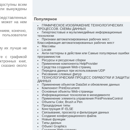
 доступны всем
 или вынуждены
представленных
Популярное
н может на нем
ГРАФИЧЕСКОЕ ИЗОБРАЖЕНИЕ ТЕХНОЛОГИЧЕСКИХ
ПРОЦЕССОВ. СХЕМЫ ДАННЫХ
нием, конечно,
Гипертекстовые и мультимедийные информационные
 пользователи
технологии
Признаки автоматизированных рабочих мест.
Классификация автоматизированных рабочих мест
Массивы
му их лучше не
Locate
Анти-паттерны в действии или Самые популярные ошибки
те с графикой
программистов
Ресурсы и ресурсные сборки
тронных книг,
Применение компонента HelpProvider
 сказано около
Средства создания Web-страниц
Передача данных при использовании UDP
Рисование сложных фигур
ТЕХНОЛОГИЧЕСКИЙ ПРОЦЕСС ОБРАБОТКИ И ЗАЩИТЫ
ДАННЫХ
Применение объектов DataSet и обновление данных
Компонент PrintDocument
Основные объекты Web-страницы
Информационные технологии в менеджменте
Применение элемента управления PrintPreviewControl
Объекты Color, Brush и Pen
Процедурные типы
Конструкция IF-ELSE
Связывание, просмотр и фильтрация данных
Создание конфигурационного файла
Новые функции
Типы данных
Объект Graphics
Создание Web-страниц