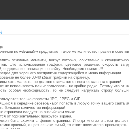
ц
це
очников по
предлагают такое же количество правил и советов
web-дизайну
.
лить основные моменты, вокруг которых, собственно и сконцентрир
тов. Это использование графики, цветовое решение, скорость загр
, содержание, навигация по сайту.
Необходимо помнить!!!
о предел для хорошего восприятия содержащейся в меню информации.
зование не более 30-40 кбайт графики на страницу.
ницы хоть малость, но должен отличатся от всех остальных страниц!
ше не использовать или использовать, но крайне редко. Потому что от н
есть особая необходимость, то не следует нагружать строку больш
спользуются только форматы JPG, JPEG и GIF.
ящийся в середине сервера - мог попасть в любую точку вашего сайта и
ать большое количество информации!
ые странички следует на английском языке.
тся от горизонтальных прокруток экрана.
олжен быть схожим с фоном страницы. Иногда многие в этом делают
темно-красный, а цвет ссылки синий, то стоит посетителю просмотреть 