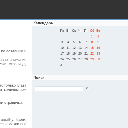
Календарь
Пн
Вт
Ср
Чт
Пт
Сб
Вс
1
2
3
4
5
6
7
8
9
10
11
12
13
14
15
16
 по созданию и
17
18
19
20
21
22
23
овано внимание
24
25
26
27
28
29
30
узки страницы,
31
Поиск
их только глаза
им количеством
ли странички.
 ошибку. Если,
ссылку как она