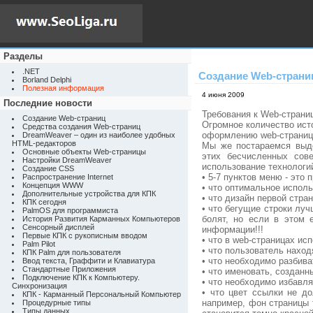
Разделы
.NET
Создание Web-страни
Borland Delphi
Полезная информация
4 июня 2009
Последние новости
Требования к Web-страни
Создание Web-страниц
Огромное количество ист
Средства создания Web-страниц
оформлению web-страниц
DreamWeaver – один из наиболее удобных
HTML-редакторов
Мы же постараемся выде
Основные объекты Web-страницы
этих бесчисленных сове
Настройки DreamWeaver
использование технологий
Создание CSS
• 5-7 пунктов меню - эт
Распространение Internet
Концепция WWW
• что оптимальное исполь
Дополнительные устройства для КПК
• что дизайн первой стра
КПК сегодня
• что бегущие строки луч
PalmOS для программиста
болят, но если в этом 
История Развития Карманных Компьютеров
Сенсорный дисплей
информации!!!
Первые КПК с рукописным вводом
• что в web-страницах и
Palm Pilot
• что пользователь наход
КПК Palm для пользователя
• что необходимо разбив
Ввод текста, Граффити и Клавиатура
Стандартные Приложения
• что именовать, созданн
Подключение КПК к Компьютеру.
• что необходимо избавля
Синхронизация
• что цвет ссылки не д
КПК - Карманный Персональный Компьютер
например, фон страницы 
Процедурные типы
Типы данных