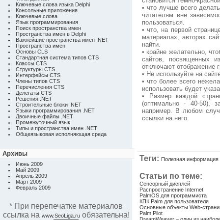
становится темно-красной
Ключевые слова языка Delphi
• что лучше всего делат
Консольные приложения
читателям вне зависимо
Ключевые слова
пользоваться.
Язык программирования
Поиск пространства имен
• что, на первой страни
Пространства имен в Delphi
материалах, авторах сай
Важнейшие пространства имен .NET
найти.
Пространства имен
• крайне желательно, чт
Основы CLS
Стандартная система типов CTS
сайтов, посвященных и
Классы CTS
отключают отображение г
Структуры CTS
• Не используйте на сайт
Интерфейсы CTS
• что более всего нежел
Члены типов CTS
Перечисления CTS
использовать будет указа
Делегаты CTS
• Размер каждой стран
Решения .NET
(оптимально - 40-50), 
Строительные блоки .NET
например. В любом случ
Языки программирования .NET
Двоичные файлы .NET
ссылки на него.
Промежуточный язык
Типы и пространства имен .NET
Общеязыковая исполняющая среда
Архивы
Теги:
Полезная информация
Июнь 2009
Май 2009
Статьи по теме:
Апрель 2009
Март 2009
Сенсорный дисплей
Февраль 2009
Распространение Internet
PalmOS для программиста
КПК Palm для пользователя
* При перепечатке материалов
Основные объекты Web-стран
Palm Pilot
ссылка на
обязательна!
www.SeoLiga.ru
DreamWeaver – один из наибол