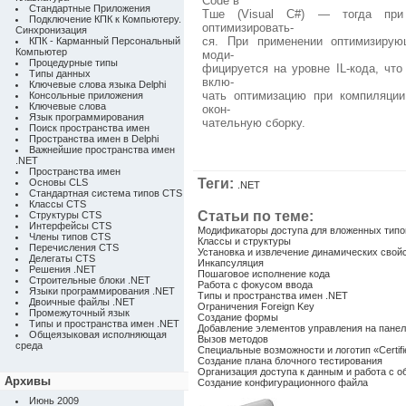
Code в
Стандартные Приложения
Тше (Visual C#) — тогда при
Подключение КПК к Компьютеру.
оптимизировать-
Синхронизация
ся. При применении оптимизирую
КПК - Карманный Персональный
Компьютер
моди-
Процедурные типы
фицируется на уровне IL-кода, что
Типы данных
вклю-
Ключевые слова языка Delphi
чать оптимизацию при компиляци
Консольные приложения
Ключевые слова
окон-
Язык программирования
чательную сборку.
Поиск пространства имен
Пространства имен в Delphi
Важнейшие пространства имен
.NET
Пространства имен
Теги:
Основы CLS
.NET
Стандартная система типов CTS
Классы CTS
Статьи по теме:
Структуры CTS
Интерфейсы CTS
Модификаторы доступа для вложенных типо
Члены типов CTS
Классы и структуры
Перечисления CTS
Установка и извлечение динамических свой
Делегаты CTS
Инкапсуляция
Решения .NET
Пошаговое исполнение кода
Строительные блоки .NET
Работа с фокусом ввода
Языки программирования .NET
Типы и пространства имен .NET
Двоичные файлы .NET
Ограничения Foreign Key
Промежуточный язык
Создание формы
Типы и пространства имен .NET
Добавление элементов управления на панел
Общеязыковая исполняющая
Вызов методов
среда
Специальные возможности и логотип «Certifi
Создание плана блочного тестирования
Организация доступа к данным и работа с 
Архивы
Создание конфигурационного файла
Июнь 2009