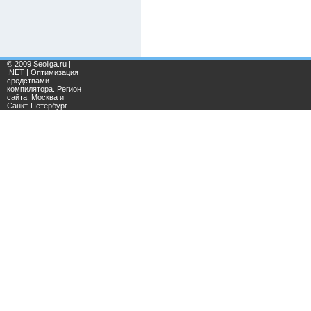
© 2009 Seoliga.ru |
.NET | Оптимизация
средствами
компилятора. Регион
сайта: Москва и
Санкт-Петербург