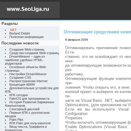
Разделы
.NET
Оптимизация средствами ком
Borland Delphi
Полезная информация
8 февраля 2009
Последние новости
Оптимизировать приложения позво
Создание Web-страниц
Есте-
Средства создания Web-страниц
ственно, это не освобождает от не
DreamWeaver – один из
наиболее удобных HTML-
иног-
редакторов
да оптимизирующие возможности к
Основные объекты Web-
раз-
страницы
работчику.
Настройки DreamWeaver
Создание CSS
Оптимизирующие функции компилят
Распространение Internet
при-
Концепция WWW
ложения. Чтобы открыть его, в окне 
Дополнительные устройства для
кнопкой проект и выберите из конте
КПК
КПК сегодня
пи-
PalmOS для программиста
шете на Visual Basic .NET, выберите 
История Развития Карманных
Optimizations, (для приложения на Vi
Компьютеров
Если же вы используете Visual 
Сенсорный дисплей
Первые КПК с рукописным
Configuration
вводом
Properties.
Palm Pilot
Чтобы включить оптимизирующие фу
КПК Palm для пользователя
Enable Optimizations (Visual Basic
Ввод текста, Граффити и
Клавиатура