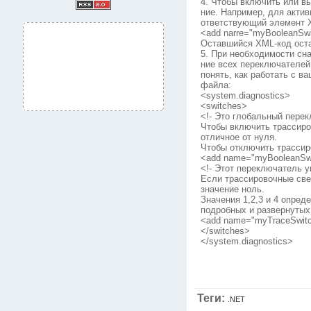
4. Чтобы включить или в
ние. Например, для актив
ответствующий элемент 
<add narre="myBooleanSwit
Оставшийся XML-код оста
5. При необходимости сн
ние всех переключателей
понять, как работать с 
файла:
<system.diagnostics>
<switches>
<!- Это глобальный пере
Чтобы включить трассиров
отличное от нуля.
Чтобы отключить трассиро
<add name="myBooleanSwit
<!- Этот переключатель 
Если трассировочные све
значение ноль.
Значения 1,2,3 и 4 опред
подробных и развернутых
<add name="myTraceSwitcn
</switches>
</system.diagnostics>
Теги:
.NET