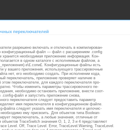
очных переключателей
атели разрешено включать и отключать в компилирован-
о конфигурационный файл — файл с расширением .config
м хранится необходимая приложению информация. Кон-
олагается в одном каталоге с исполняемым файлом, а
_приложения).е\£.сопи£. Конфигурационные файлы есть
сли у вашего приложения, использующего трассировочные
йла нет, его необходимо создать. При исполнении кода,
ый переключатель, приложение проверяет наличие в
об этом переключателе, для каждого переключателя про-
кратно. Чтобы изменить параметры трассировочного пе-
оздания, необходимо остановить приложение, внести соот-
.config-файл и запустить приложение снова,
чного переключателя следует предоставить параметр
ределяет имя переключателя в конфигурационном файле.
ig-файла следует указать имя переключателя и целочис-
е необходимо ему присвоить.
Для объектов типа Boolean-
вирует переключатель, а любые значения, отличные от
я объектов TraceSwitch значения О, 1, 2, 3 и 4 представляют
ce Level. Off, Trace Level. Error, TraceLevel.Warning, TraceLevel.