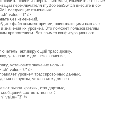
ыключить любой из переключателей, измените его значе-
изации переключателя myBooleanSwitch внесите в со-
XML следующие изменения:
ch" value="1" />
вьте без изменений.
абдите файл комментариями, описывающими назначе-
 и значения их уровней. Это поможет пользователям
вашим приложением. Вот пример конфигурационного
ключатель, активирующий трассировку,
ку, установите для него значение,
вку, установите значение ноль ->
ch" value="0" />
управляет уровнем трассировочных данных,
дения не нужны, установите для него
еляют вывод кратких, стандартных,
 сообщений соответственно ->
" value="3" />