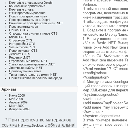
Info и TraceLevel. Verbo
Ключевые слова языка Delphi
Verbose.
Консольные приложения
Чтобы конечный пользова
Ключевые слова
программы, необходимо в
Язык программирования
Поиск пространства имен
нием назначения трассир
Пространства имен в Delphi
Чтобы создать конфигура
Важнейшие пространства имен .NET
чатели, выполните следу
Пространства имен
1. Создайте в программе
Основы CLS
Стандартная система типов CTS
ми свойства DisplayName
Классы CTS
1. Если у вашего приложен
Структуры CTS
• Visual Basic .NET. Выб
Интерфейсы CTS
говом окне Add New Item в
Члены типов CTS
Перечисления CTS
откроется заготовка кон
Делегаты CTS
• Visual C#. Выберите в 
Решения .NET
Add New Item выберите Tex
Строительные блоки .NET
ся окно текстового редак
Языки программирования .NET
Двоичные файлы .NET
<?xml version-""!. О" enc
Промежуточный язык
<configjration>
Типы и пространства имен .NET
</configuration>
Общеязыковая исполняющая среда
3. Между тэгами <configur
щий трассировочные пере
Архивы
мер XML-кода для перекл
<system.diagnostics>
Июнь 2009
<switches>
Май 2009
Апрель 2009
<add name="myBooleariSwi
Март 2009
<add name="rnyTraceSwitc
Февраль 2009
</switches>
</system.diagnostics>
* При перепечатке материалов
В этом примере значение 
Switch — в Trace Level. In
ссылка на
обязательна!
www.SeoLiga.ru