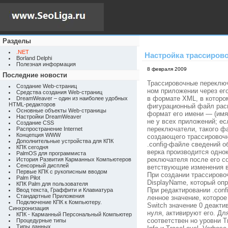
Разделы
.NET
Настройка трассиров
Borland Delphi
Полезная информация
8 февраля 2009
Последние новости
Трассировочные переключ
Создание Web-страниц
ном приложении через ег
Средства создания Web-страниц
в формате XML, в которо
DreamWeaver – один из наиболее удобных
HTML-редакторов
фигурационный файл расп
Основные объекты Web-страницы
формат его имени — (имя
Настройки DreamWeaver
не у всех приложений; е
Создание CSS
переключатели, такого фа
Распространение Internet
Концепция WWW
создающего трассировочн
Дополнительные устройства для КПК
.config-файле сведений 
КПК сегодня
верка производится одно
PalmOS для программиста
реключателя после его с
История Развития Карманных Компьютеров
Сенсорный дисплей
ветствующие изменения в 
Первые КПК с рукописным вводом
При создании трассирово
Palm Pilot
DisplayName, который оп
КПК Palm для пользователя
При редактировании .conf
Ввод текста, Граффити и Клавиатура
Стандартные Приложения
ленное значение, которо
Подключение КПК к Компьютеру.
Switch значение 0 деакти
Синхронизация
нуля, активируют его. Дл
КПК - Карманный Персональный Компьютер
соответствен но уровни Tra
Процедурные типы
Типы данных