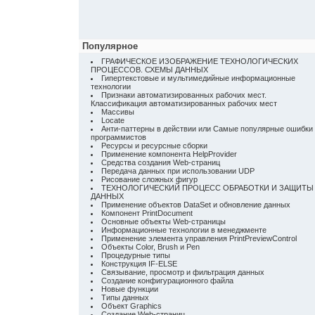
Популярное
ГРАФИЧЕСКОЕ ИЗОБРАЖЕНИЕ ТЕХНОЛОГИЧЕСКИХ
ПРОЦЕССОВ. СХЕМЫ ДАННЫХ
Гипертекстовые и мультимедийные информационные
технологии
Признаки автоматизированных рабочих мест.
Классификация автоматизированных рабочих мест
Массивы
Locate
Анти-паттерны в действии или Самые популярные ошибки
программистов
Ресурсы и ресурсные сборки
Применение компонента HelpProvider
Средства создания Web-страниц
Передача данных при использовании UDP
Рисование сложных фигур
ТЕХНОЛОГИЧЕСКИЙ ПРОЦЕСС ОБРАБОТКИ И ЗАЩИТЫ
ДАННЫХ
Применение объектов DataSet и обновление данных
Компонент PrintDocument
Основные объекты Web-страницы
Информационные технологии в менеджменте
Применение элемента управления PrintPreviewControl
Объекты Color, Brush и Pen
Процедурные типы
Конструкция IF-ELSE
Связывание, просмотр и фильтрация данных
Создание конфигурационного файла
Новые функции
Типы данных
Объект Graphics
Создание Web-страниц