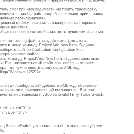
se, любые значения больше 4 приравниваются к TraceLevel.
тель смог при необходимости настроить трассировку
ключить в .config-файл подробные комментарии с описа-
овочных переключателей.
ционный файл и настроить трассировочные переклю-
ющие действия.
 объекты переключателей с соответствующими значения-
.
ия нет .config-файла, создайте его. Для этого:
ерите в меню команду Project\Add New Item. В диало-
ыберите шаблон Application Configuration File -
фигурационного файла;
меню команду Project\Add New Item. В диалоговом окне
t File, назовите новый файл арр. config — откроет-
тора, где нужно ввести следующий XML-код:
oding="Windows-1252"?>
ation и </configuration> добавьте XML-код, объявляю-
ключатели и присваивающий им значения. Вот при-
ючателей с именами myBooleanSwitcH и ту Trace Switch:
tch" value="0" />
h" value="3" />
myBooleanSwitch установлено в off, а значение туТгасе-
fo.