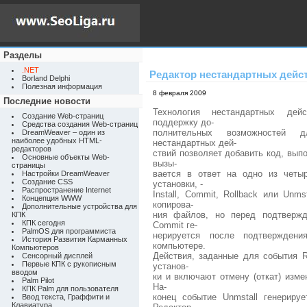
Разделы
.NET
Редактор нестандартных дейс
Borland Delphi
Полезная информация
8 февраля 2009
Последние новости
Технология нестандартных дейс
Создание Web-страниц
поддержку до-
Средства создания Web-страниц
полнительных возможностей д
DreamWeaver – один из
наиболее удобных HTML-
нестандартных дей-
редакторов
ствий позволяет добавить код, вып
Основные объекты Web-
вызы-
страницы
вается в ответ на одно из четы
Настройки DreamWeaver
Создание CSS
установки, -
Распространение Internet
Install, Commit, Rollback или Unms
Концепция WWW
копирова-
Дополнительные устройства для
ния файлов, но перед подтвержд
КПК
КПК сегодня
Commit ге-
PalmOS для программиста
нерируется после подтверждени
История Развития Карманных
компьютере.
Компьютеров
Действия, заданные для события R
Сенсорный дисплей
Первые КПК с рукописным
установ-
вводом
ки и включают отмену (откат) изме
Palm Pilot
На-
КПК Palm для пользователя
конец событие Unmstall генериру
Ввод текста, Граффити и
Клавиатура