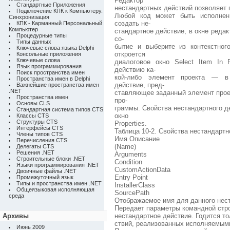
Редактор
Стандартные Приложения
нестандартных действий позволяет 
Подключение КПК к Компьютеру.
Любой код может быть исполнен 
Синхронизация
создать не-
КПК - Карманный Персональный
Компьютер
стандартное действие, в окне реда
Процедурные типы
со-
Типы данных
бытие и выберите из контекстно
Ключевые слова языка Delphi
откроется
Консольные приложения
Ключевые слова
диалоговое окно Select Item In 
Язык программирования
действию ка-
Поиск пространства имен
кой-либо элемент проекта — в 
Пространства имен в Delphi
действие, пред-
Важнейшие пространства имен
.NET
ставляющее заданный элемент проек
Пространства имен
про-
Основы CLS
граммы. Свойства нестандартного де
Стандартная система типов CTS
окно
Классы CTS
Структуры CTS
Properties.
Интерфейсы CTS
Таблица 10-2. Свойства нестандартн
Члены типов CTS
Имя Описание
Перечисления CTS
(Name)
Делегаты CTS
Решения .NET
Arguments
Строительные блоки .NET
Condition
Языки программирования .NET
CustomActionData
Двоичные файлы .NET
Entry Point
Промежуточный язык
Типы и пространства имен .NET
InstallerClass
Общеязыковая исполняющая
SourcePath
среда
Отображаемое имя для данного нес
Передает параметры командной стр
Архивы
нестандартное действие. Годится т
ствий, реализованных исполняемым
Июнь 2009