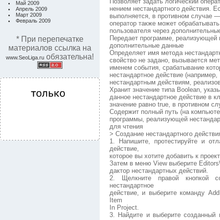
Позволяет задать логический опера
Май 2009
нением нестандартного действия. Ес
Апрель 2009
Март 2009
выполняется, в противном случае —
Февраль 2009
оператор также может обрабатывать
пользователя через дополнительны
Передает программе, реализующей 
* При перепечатке
дополнительные данные
материалов ссылка на
Определяет имя метода нестандартн
обязательна!
www.SeoLiga.ru
свойство не задано, вызывается мет
именем события, срабатывание кото
нестандартное действие (например, I
нестандартным действиям, реализо
Хранит значение типа Boolean, ука
данное нестандартное действие в клас
значение равно true, в противном сл
Содержит полный путь (на компьюте
программы, реализующей нестандарт
для чтения
> Создание нестандартного действи
1. Напишите, протестируйте и от
действие,
которое вы хотите добавить к проек
Затем в меню View выберите Editors\
дактор нестандартных действий.
2. Щелкните правой кнопкой с
нестандартное
действие, и выберите команду Add
Item
In Project.
3. Найдите и выберите созданный