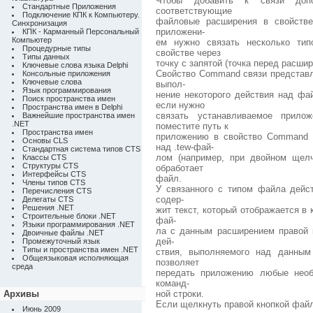
Чтобы добавить к связи допо
Стандартные Приложения
соответствующие
Подключение КПК к Компьютеру.
файловые расширения в свойстве
Синхронизация
приложени-
КПК - Карманный Персональный
Компьютер
ем нужно связать несколько тип
Процедурные типы
свойстве через
Типы данных
точку с запятой (точка перед расши
Ключевые слова языка Delphi
Свойство Command связи представл
Консольные приложения
Ключевые слова
выпол-
Язык программирования
нение некоторого действия над фа
Поиск пространства имен
если нужно
Пространства имен в Delphi
связать устанавливаемое прило
Важнейшие пространства имен
.NET
поместите путь к
Пространства имен
приложению в свойство Command 
Основы CLS
над .tew-фай-
Стандартная система типов CTS
лом (например, при двойном щелч
Классы CTS
Структуры CTS
обработает
Интерфейсы CTS
файл.
Члены типов CTS
У связанного с типом файла дейс
Перечисления CTS
содер-
Делегаты CTS
Решения .NET
жит текст, который отображается 
Строительные блоки .NET
фай-
Языки программирования .NET
ла с данным расширением правой к
Двоичные файлы .NET
дей-
Промежуточный язык
Типы и пространства имен .NET
ствия, выполняемого над данным
Общеязыковая исполняющая
позволяет
среда
передать приложению любые необ
команд-
Архивы
ной строки.
Если щелкнуть правой кнопкой файл
Июнь 2009