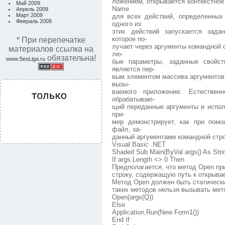
ложением, открывается контекстно
Май 2009
Name
Апрель 2009
Март 2009
для всех действий, определенных
Февраль 2009
одного из
этих действий запускается зада
которое по-
* При перепечатке
лучает через аргументы командной с
материалов ссылка на
лю-
обязательна!
www.SeoLiga.ru
бые параметры, заданные свойст
является пер-
вым элементом массива аргументов
вызы-
ваемого приложения. Естествен
обрабатываю-
щий переданные аргументы и испо
при-
мер демонстрирует, как при пом
файл, за-
данный аргументами командной стро
Visual Basic .NET
Shaded Sub Main(ByVal args() As Stri
If args.Length <> 0 Then
Предполагается, что метод Open пр
строку, содержащую путь к открыв
Метод Open должен быть статически
таких методов нельзя вызывать мет
Open(args(Q))
Else
Application,Run(New Form1())
End If