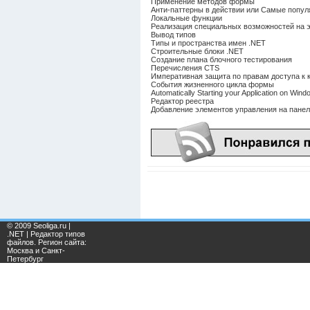
Применение методов формы
Анти-паттерны в действии или Самые попу
Локальные функции
Реализация специальных возможностей на э
Вывод типов
Типы и пространства имен .NET
Строительные блоки .NET
Создание плана блочного тестирования
Перечисления CTS
Императивная защита по правам доступа к 
События жизненного цикла формы
Automatically Starting your Application on Win
Редактор реестра
Добавление элементов управления на панел
© 2009 Seoliga.ru |
.NET | Редактор типов
файлов. Регион сайта:
Москва и Санкт-
Петербург