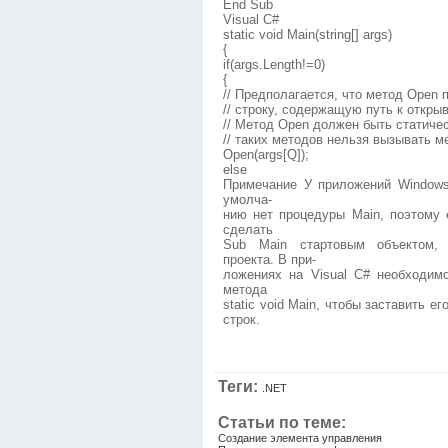
End Sub
Visual C#
static void Main(string[] args)
{
if(args.Length!=0)
{
// Предполагается, что метод Open 
// строку, содержащую путь к откр
// Метод Open должен быть статичес
// таких методов нельзя вызывать м
Open(args[Q]);
else
Примечание У приложений Windows 
умолча-
нию нет процедуры Main, поэтому 
сделать
Sub Main стартовым объектом, 
проекта. В при-
ложениях на Visual C# необходим
метода
static void Main, чтобы заставить е
строк.
Теги:
.NET
Статьи по теме:
Создание элемента управления