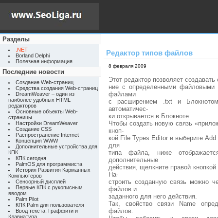
Разделы
.NET
Редактор типов файлов
Borland Delphi
Полезная информация
8 февраля 2009
Последние новости
Этот редактор позволяет создавать
Создание Web-страниц
ние с определенными файловыми 
Средства создания Web-страниц
файлами
DreamWeaver – один из
наиболее удобных HTML-
с расширением .txt и Блокното
редакторов
автоматичес-
Основные объекты Web-
ки открывается в Блокноте.
страницы
Чтобы создать новую связь «прило
Настройки DreamWeaver
Создание CSS
кноп-
Распространение Internet
кой File Types Editor и выберите Add
Концепция WWW
для
Дополнительные устройства для
типа файла, ниже отображаетс
КПК
КПК сегодня
дополнительные
PalmOS для программиста
действия, щелкните правой кнопкой 
История Развития Карманных
На-
Компьютеров
строить созданную связь можно ч
Сенсорный дисплей
Первые КПК с рукописным
файлов и
вводом
заданного для него действия.
Palm Pilot
Так, свойство связи Name опре
КПК Palm для пользователя
файлов.
Ввод текста, Граффити и
Клавиатура