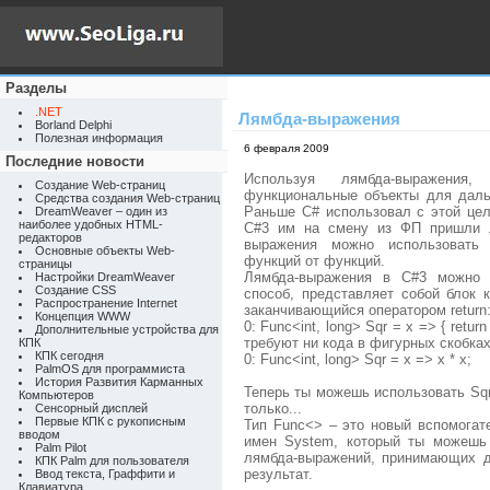
Разделы
.NET
Лямбда-выражения
Borland Delphi
Полезная информация
6 февраля 2009
Последние новости
Используя лямбда-выражени
Создание Web-страниц
функциональные объекты для даль
Средства создания Web-страниц
Раньше C# использовал с этой це
DreamWeaver – один из
наиболее удобных HTML-
C#3 им на смену из ФП пришли л
редакторов
выражения можно использовать 
Основные объекты Web-
функций от функций.
страницы
Лямбда-выражения в C#3 можно 
Настройки DreamWeaver
Создание CSS
способ, представляет собой блок 
Распространение Internet
заканчивающийся оператором return
Концепция WWW
0: Func<int, long> Sqr = x => { return 
Дополнительные устройства для
требуют ни кода в фигурных скобках,
КПК
КПК сегодня
0: Func<int, long> Sqr = x => x * x;
PalmOS для программиста
История Развития Карманных
Теперь ты можешь использовать Sq
Компьютеров
только...
Сенсорный дисплей
Первые КПК с рукописным
Тип Func<> – это новый вспомогат
вводом
имен System, который ты можешь
Palm Pilot
лямбда-выражений, принимающих 
КПК Palm для пользователя
результат.
Ввод текста, Граффити и
Клавиатура