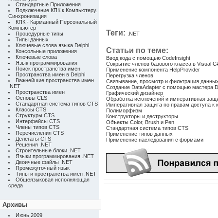
Стандартные Приложения
Подключение КПК к Компьютеру.
Синхронизация
КПК - Карманный Персональный
Компьютер
Теги:
Процедурные типы
.NET
Типы данных
Ключевые слова языка Delphi
Статьи по теме:
Консольные приложения
Ключевые слова
Ввод кода с помощью CodeInsight
Язык программирования
Сокрытие членов базового класса в Visual C
Поиск пространства имен
Применение компонента HelpProvider
Пространства имен в Delphi
Перегрузка членов
Важнейшие пространства имен
Связывание, просмотр и фильтрация данны
.NET
Создание DataAdapter с помощью мастера Dat
Пространства имен
Графический дизайнер
Основы CLS
Обработка исключений и императивная защ
Стандартная система типов CTS
Императивная защита по правам доступа к 
Классы CTS
Полиморфизм
Структуры CTS
Конструкторы и деструкторы
Интерфейсы CTS
Объекты Color, Brush и Pen
Члены типов CTS
Стандартная система типов CTS
Перечисления CTS
Применение типов данных
Делегаты CTS
Применение наследования с формами
Решения .NET
Строительные блоки .NET
Языки программирования .NET
Двоичные файлы .NET
Промежуточный язык
Типы и пространства имен .NET
Общеязыковая исполняющая
среда
Архивы
Июнь 2009