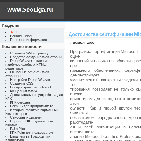
Разделы
.NET
Достоинства сертификации Mic
Borland Delphi
Полезная информация
7 февраля 2009
Последние новости
Программа сертификации Microsoft 
Создание Web-страниц
оцен-
Средства создания Web-страниц
ки знаний и навыков в области про
DreamWeaver – один из
наиболее удобных HTML-
про-
редакторов
граммного обеспечения. Сертиф
Основные объекты Web-
демонстрирует
страницы
умение решать конкретные задачи,
Настройки DreamWeaver
Создание CSS
тес-
Распространение Internet
тирования позволяет не только о
Концепция WWW
служит
Дополнительные устройства для
ориентиром для всех, кто стремитс
КПК
КПК сегодня
этой
PalmOS для программиста
области. Как и любой другой тес
История Развития Карманных
яиляется
Компьютеров
показателем определенного уров
Сенсорный дисплей
Первые КПК с рукописным
работодате-
вводом
ля и всей организации в цело
Palm Pilot
специалиста
КПК Palm для пользователя
Звание Microsoft Certified Profession
Ввод текста, Граффити и
Клавиатура