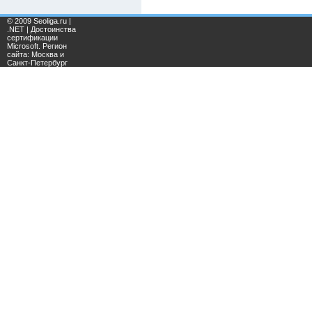
© 2009 Seoliga.ru |
.NET | Достоинства
сертификации
Microsoft. Регион
сайта: Москва и
Санкт-Петербург