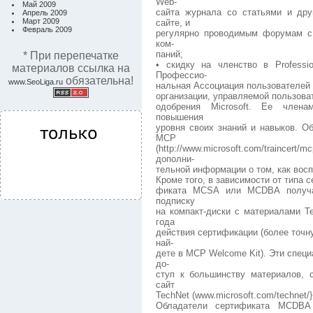
Web-
Май 2009
сайта журнала со статьями и дру
Апрель 2009
Март 2009
сайте, и
Февраль 2009
регулярно проводимым форумам с 
ком-
паний;
* При перепечатке
• скидку на членство в Professio
материалов ссылка на
Профессио-
обязательна!
www.SeoLiga.ru
нальная Ассоциация пользователей
организации, управляемой пользов
одобрения Microsoft. Ее члена
повышения
уровня своих знаний и навыков. О
МСР
(http://www.microsoft.com/trainc
дополни-
тельной информации о том, как во
Кроме того, в зависимости от типа 
фиката MCSA или MCDBA получаю
подписку
на компакт-диски с материалами Te
года
действия сертификации (более точ
най-
дете в МСР Welcome Kit). Эти спец
до-
ступ к большинству материалов, 
сайт
TechNet (www.microsoft.com/technet/}
Обладатели сертификата MCDBA 