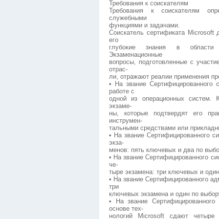
Требования к соискателям
Требования к соискателям опр
служебными
функциями и задачами.
Соискатель сертификата Microsoft
его
глубокие знания в области п
Экзаменационные
вопросы, подготовленные с участ
отрас-
ли, отражают реалии применения пр
• На звание Сертифицированного с
работе с
одной из операционных систем. 
экзаме-
ны, которые подтвердят его пра
инструмен-
тальными средствами или прикладны
• На звание Сертифицированного си
экза-
менов: пять ключевых и два по выбо
• На звание Сертифицированного си
че-
тыре экзамена: три ключевых и один
• На звание Сертифицированного ад
три
ключевых экзамена и один по выбор
• На звание Сертифицированного
основе тех-
нологий Microsoft сдают четыре