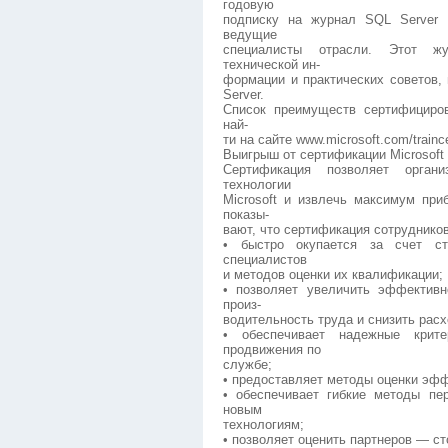
годовую
подписку на журнал SQL Server 
ведущие
специалисты отрасли. Этот ж
технической ин-
формации и практических советов,
Server.
Список преимуществ сертифициров
най-
ти на сайте www.microsoft.com/trainc
Выигрыш от сертификации Microsoft
Сертификация позволяет орган
технологии
Microsoft и извлечь максимум при
показы-
вают, что сертификация сотрудников
• быстро окупается за счет ст
специалистов
и методов оценки их квалификации;
• позволяет увеличить эффективн
произ-
водительность труда и снизить рас
• обеспечивает надежные крит
продвижения по
службе;
• предоставляет методы оценки эфф
• обеспечивает гибкие методы пе
новым
технологиям;
• позволяет оценить партнеров — с