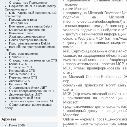
• официальное признание ваших 
Стандартные Приложения
техноло-
Подключение КПК к Компьютеру.
гиями Microsoft;
Синхронизация
• подписку на Microsoft Developer 
КПК - Карманный Персональный
Компьютер
подписку на Microsof
Процедурные типы
msdn.microsoft.com/subscriptions/) в
Типы данных
течение первого года действия сер
Ключевые слова языка Delphi
условиях подписки вы найдете в MC
Консольные приложения
Ключевые слова
• доступ к технической информации
Язык программирования
область Web-узла МСР (см.
http://ww
Поиск пространства имен
• доступ к эксклюзивным скидкам
Пространства имен в Delphi
компа-
Важнейшие пространства имен
.NET
ний. Сертифицированные специалис
Пространства имен
скидках на защищенной области сайт
Основы CLS
www.microsoft.com/traincert/mcp/mcps
Стандартная система типов CTS
• право использовать логотип МСР, 
Классы CTS
Структуры CTS
МСР, чтобы проинформировать ва
Интерфейсы CTS
стату-
Члены типов CTS
се Microsoft Certified Professiona
Перечисления CTS
пер-
Делегаты CTS
Решения .NET
сональный транскрипт могут быт
Строительные блоки .NET
сайта
Языки программирования .NET
МСР (http://www.microsoft.com/trainc
Двоичные файлы .NET
• приглашения на конференции, 
Промежуточный язык
Типы и пространства имен .NET
Microsoft,
Общеязыковая исполняющая
предназначенные для специалистов
среда
• свободный доступ к защищенной о
Magazine
Архивы
Online — журнала, посвященного в
развития сертифицированных специ
Июнь 2009