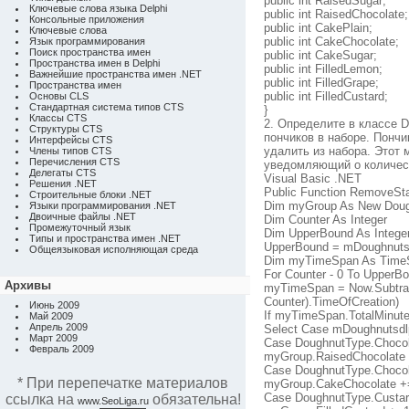
public int RaisedSugar;
Ключевые слова языка Delphi
public int RaisedChocolate;
Консольные приложения
public int CakePlain;
Ключевые слова
public int CakeChocolate;
Язык программирования
Поиск пространства имен
public int CakeSugar;
Пространства имен в Delphi
public int FilledLemon;
Важнейшие пространства имен .NET
public int FilledGrape;
Пространства имен
public int FilledCustard;
Основы CLS
Стандартная система типов CTS
}
Классы CTS
2. Определите в классе 
Структуры CTS
пончиков в наборе. Понч
Интерфейсы CTS
удалить из набора. Этот
Члены типов CTS
Перечисления CTS
уведомляющий о количест
Делегаты CTS
Visual Basic .NET
Решения .NET
Public Function RemoveSt
Строительные блоки .NET
Dim myGroup As New Dou
Языки программирования .NET
Двоичные файлы .NET
Dim Counter As Integer
Промежуточный язык
Dim UpperBound As Intege
Типы и пространства имен .NET
UpperBound = mDoughnuts.
Общеязыковая исполняющая среда
Dim myTimeSpan As Time
For Counter - 0 To UpperB
Архивы
myTimeSpan = Now.Subtrac
Counter).TimeOfCreation)
Июнь 2009
If myTimeSpan.TotalMinute
Май 2009
Апрель 2009
Select Case mDoughnutsdlp
Март 2009
Case DoughnutType.Choco
Февраль 2009
myGroup.RaisedChocolate
Case DoughnutType.Choco
* При перепечатке материалов
myGroup.CakeChocolate +
Case DoughnutType.Custa
ссылка на
обязательна!
www.SeoLiga.ru