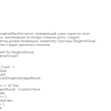
DoughnutMachine метоп, проверяющий «срок годности» всех
ики, пролежавшие на складе слишком долго, следует
 метод должен возвращать экземпляр структуры DoughnutGroup,
ве и видах удаленных пончиков.
aleO As DoughnutGroup
ghnutGroupO
r
Count - 1
Span
ound
t(inDoughnuts(UpperBound -
s >= 10 Ther
perBound - Counter).Flavor
late
 += 1
lateCake
= 1
rd