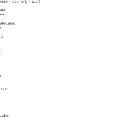
und - Counter]. Flavor)
ate:
 ++;
ateCake:
+;
rd:
;
d:
+;
:
n:
Cake:
:
Cake: