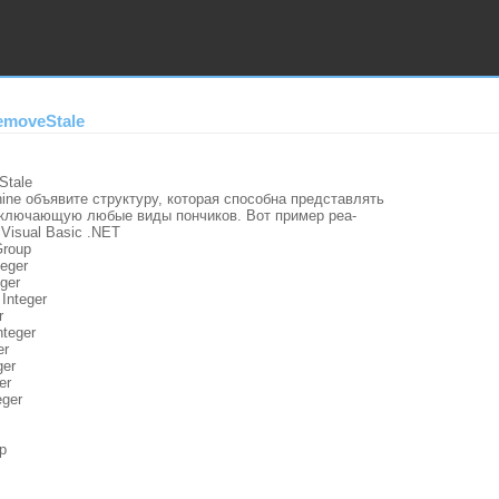
emoveStale
Stale
ine объявите структуру, которая способна представлять
включающую любые виды пончиков. Вот пример реа-
:
Visual Basic .NET
Group
teger
ger
Integer
r
nteger
er
ger
er
eger
p