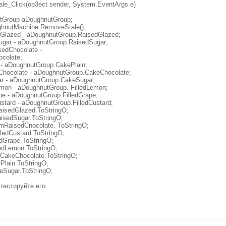
le_Click(ob3ect sender, System.EventArgs e)
tGroup aDoughnutGroup;
hnutMachine.RemoveStale();
Glazed - aDoughnutGroup.RaisedGlazed;
gar - aDoughnutGroup.RaisedSugar;
sedChocolate -
colate;
- aDoughnutGroup.CakePlain;
hocolate - aDoughnutGroup.CakeChocolate;
 - aDoughnutGroup.CakeSugar;
emon - aDoughnutGroup. FilledLemon;
pe - aDoughnutGroup.FilledGrape;
stard - aDoughnutGroup.FilledCustard;
aisedGlazed.ToStringO;
isedSugar.ToStringO;
 mRaisedCnocolate. ToStringO;
lledCustard.ToStringO;
edGrape.ToStringO;
ledLemon.ToStringO;
mCakeChocolate.ToStringO;
Plain.ToStringO;
eSugar.ToStringO;
тестируйте его.