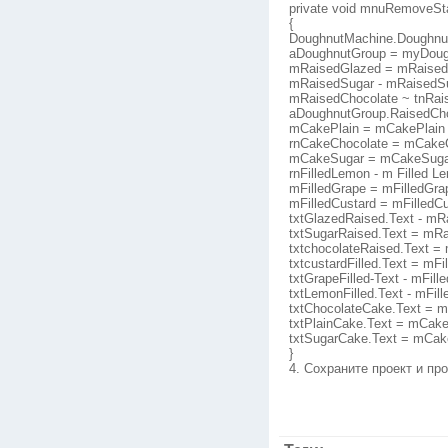
private void mnuRemoveSta
{
DoughnutMachine.Doughnu
aDoughnutGroup = myDoug
mRaisedGlazed = mRaised
mRaisedSugar - mRaisedSu
mRaisedChocolate ~ tnRai
aDoughnutGroup.RaisedCho
mCakePlain = mCakePlain 
rnCakeChocolate = mCakeC
mCakeSugar = mCakeSugar
rnFilledLemon - m Filled L
mFilledGrape = mFilledGra
mFilledCustard = mFilledCu
txtGlazedRaised.Text - mR
txtSugarRaised.Text = mRa
txtchocolateRaised.Text =
txtcustardFilled.Text = mFi
txtGrapeFilled-Text - mFill
txtLemonFilled.Text - mFil
txtChocolateCake.Text = 
txtPlainCake.Text = mCake
txtSugarCake.Text = mCak
}
4. Сохраните проект и про