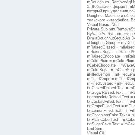
mDoughnuts. RemoveAt(Upp
3. Добавьте к форме frmM
который при удалении по
Doughnut Machine и обно
тельского интерфейса. Во
Visual Basic .NET
Private Sub mnuRemoveSta
ByVal e As System. Event
Dim aDoughnutGroup As D
aDoughnutGroup = myDough
mRaisedGlazed = mflaised
rnRaiseaSugar - mRaisedS
mRaisedCnocolate = rnRai
mCakePlain = mCakePlain 
nCakeChocolate = mCakeCh
mCakeSugar = mCakeSugar
iiFilledLemon = mFilledLe
mFilledGrape = mFilledGra
rriFilledCustard - mFilledC
txtGlazedRaised.Text = mR
txtSugarRaised.Text = mRa
txtchocolateRaised.Text = 
txtcustardFilled.Text = mFi
txtGrapeFilled.Text = mFil
txtLemonFilled.Text = mFi
txtChocolateCake.Text = n
txtPlainCake.Text = mCake
txtSugarCake.Text = mCak
End Sim
Visual C#