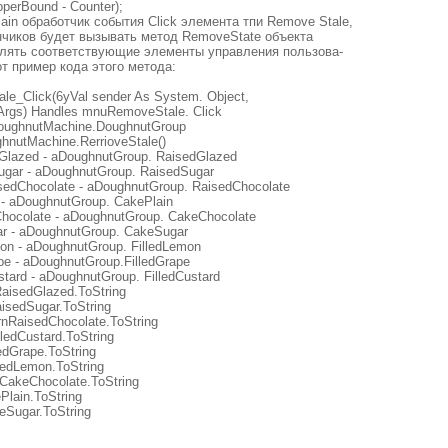
erBound - Counter);
ain обработчик события Click элемента тпи Remove Stale,
нчиков будет вызывать метод RemoveState объекта
влять соответствующие элементы управления пользова-
т пример кода этого метода:
le_Click(6yVal sender As System. Object,
Args) Handles mnuRemoveStale. Click
oughnutMachine.DoughnutGroup
nutMachine.RerrioveStale()
Glazed - aDoughnutGroup. RaisedGlazed
ugar - aDoughnutGroup. RaisedSugar
sedChocolate - aDoughnutGroup. RaisedChocolate
- aDoughnutGroup. CakePlain
ocolate - aDoughnutGroup. CakeChocolate
 - aDoughnutGroup. CakeSugar
mon - aDoughnutGroup. FilledLemon
pe - aDoughnutGroup.FilledGrape
ustard - aDoughnutGroup. FilledCustard
aisedGlazed.ToString
isedSugar.ToString
rnRaisedChocolate.ToString
lledCustard.ToString
ledGrape.ToString
lledLemon.ToString
iCakeChocolate.ToString
Plain.ToString
eSugar.ToString