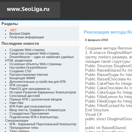
Разделы
.NET
Реализация метода R
Borland Delphi
Полезная информация
8 февраля 2009
Последние новости
Создание метода Remove
Создание Web-страниц
1. В классе DoughnutMach
Средства создания Web-страниц
группу любого размера, 
DreamWeaver – один из наиболее удобных
HTML-редакторов
лизации такой структуры
Основные объекты Web-страницы
Public Structure Doughnut
Настройки DreamWeaver
Public RaisedGlazed As In
Создание CSS
Public RaisedSugar As Inte
Распространение Internet
Концепция WWW
Public RaisedChocolate As 
Дополнительные устройства для КПК
Public CakePlain As Intege
КПК сегодня
Public CakeChocolate As I
PalmOS для программиста
Public CakeSugar As Integ
История Развития Карманных Компьютеров
Сенсорный дисплей
Public FilledLemon As Inte
Первые КПК с рукописным вводом
Public FilledGrape As Integ
Palm Pilot
Public FilledCustard As Int
КПК Palm для пользователя
End Structure
Ввод текста, Граффити и Клавиатура
Стандартные Приложения
Visual C#
Подключение КПК к Компьютеру.
public struct DoughnutGrou
Синхронизация
{
КПК - Карманный Персональный Компьютер
public int RaisedGlazed;
Процедурные типы
Типы данных