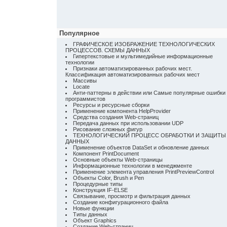
Популярное
ГРАФИЧЕСКОЕ ИЗОБРАЖЕНИЕ ТЕХНОЛОГИЧЕСКИХ
ПРОЦЕССОВ. СХЕМЫ ДАННЫХ
Гипертекстовые и мультимедийные информационные
технологии
Признаки автоматизированных рабочих мест.
Классификация автоматизированных рабочих мест
Массивы
Locate
Анти-паттерны в действии или Самые популярные ошибки
программистов
Ресурсы и ресурсные сборки
Применение компонента HelpProvider
Средства создания Web-страниц
Передача данных при использовании UDP
Рисование сложных фигур
ТЕХНОЛОГИЧЕСКИЙ ПРОЦЕСС ОБРАБОТКИ И ЗАЩИТЫ
ДАННЫХ
Применение объектов DataSet и обновление данных
Компонент PrintDocument
Основные объекты Web-страницы
Информационные технологии в менеджменте
Применение элемента управления PrintPreviewControl
Объекты Color, Brush и Pen
Процедурные типы
Конструкция IF-ELSE
Связывание, просмотр и фильтрация данных
Создание конфигурационного файла
Новые функции
Типы данных
Объект Graphics
Создание Web-страниц