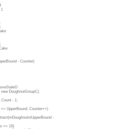
1
d
 1
n
1
Cake
1
Cake
erBound - Counter)
moveStaleO
 new DoughnutGroupC);
Count - 1;
er <= UpperBound; Counter++)
tract(mDoughnutstUpperBound -
s >= 10)