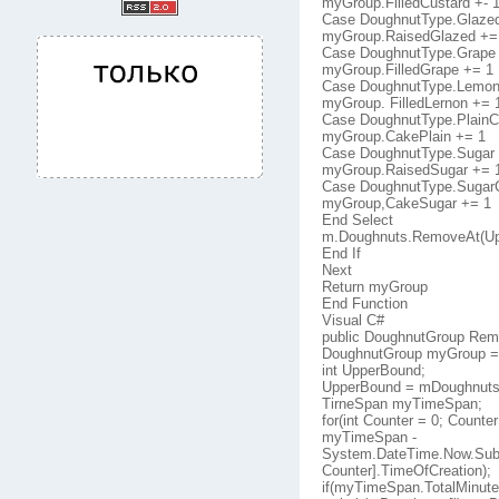
myGroup.FilledCustard +- 
Case DoughnutType.Glaze
myGroup.RaisedGlazed +=
Case DoughnutType.Grape
myGroup.FilledGrape += 1
Case DoughnutType.Lemo
myGroup. FilledLernon += 
Case DoughnutType.Plain
myGroup.CakePlain += 1
Case DoughnutType.Sugar
myGroup.RaisedSugar += 
Case DoughnutType.Sugar
myGroup,CakeSugar += 1
End Select
m.Doughnuts.RemoveAt(Upp
End If
Next
Return myGroup
End Function
Visual C#
public DoughnutGroup Re
DoughnutGroup myGroup =
int UpperBound;
UpperBound = mDoughnuts.
TirneSpan myTimeSpan;
for(int Counter = 0; Count
myTimeSpan -
System.DateTime.Now.Sub
Counter].TimeOfCreation);
if(myTimeSpan.TotalMinute