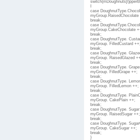
switch(mDoughnuts[l)pperBo
I
case DoughnutType.Chocol
myGroup.RaisedChocolate
break;
case DoughnutType.Chocol
myGroup.CakeChocolate +
break;
case DoughnutType. Custa
myGroup. FilledCustard ++
break;
case DoughnutType. Glaze
myGroup. RaisedGlazed +
break;
case DoughnutType. Grape
myGroup. FilledGrape ++;
break;
case DoughnutType. Lemo
myGroup. FilledLemon ++;
break;
case DoughnutType. Plain
myGroup. CakePlain ++;
break;
case DoughnutType. Sugar
myGroup. RaisedSugar ++;
break;
case DoughnutType. Sugar
myGroup. CakeSugar ++;
break;
}