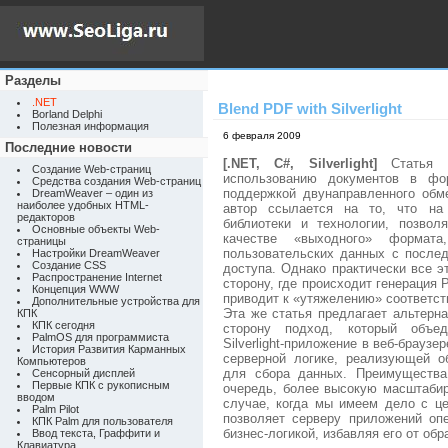
Разделы
.NET
Blend PDF with Silverlight
Borland Delphi
Полезная информация
6 февраля 2009
Последние новости
[.NET, C#, Silverlight]
Статья 
Создание Web-страниц
использованию документов в фор
Средства создания Web-страниц
поддержкой двунаправленного об
DreamWeaver – один из
наиболее удобных HTML-
автор ссылается на то, что на
редакторов
библиотеки и технологии, позво
Основные объекты Web-
качестве «выходного» форма
страницы
пользовательских данных с после
Настройки DreamWeaver
Создание CSS
доступа. Однако практически все 
Распространение Internet
сторону, где происходит генерация P
Концепция WWW
приводит к «утяжелению» соответс
Дополнительные устройства для
Эта же статья предлагает альтерн
КПК
КПК сегодня
сторону подход, который объед
PalmOS для программиста
Silverlight-приложение в веб-брауз
История Развития Карманных
серверной логике, реализующей о
Компьютеров
для сбора данных. Преимущества
Сенсорный дисплей
Первые КПК с рукописным
очередь, более высокую масштабир
вводом
случае, когда мы имеем дело с ц
Palm Pilot
позволяет серверу приложений оп
КПК Palm для пользователя
бизнес-логикой, избавляя его от об
Ввод текста, Граффити и
Клавиатура