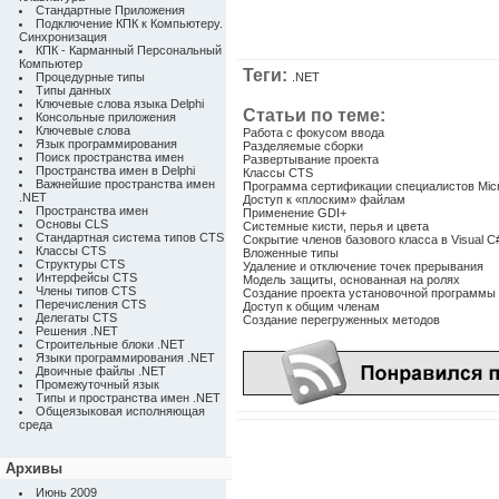
Стандартные Приложения
Подключение КПК к Компьютеру.
Синхронизация
КПК - Карманный Персональный
Компьютер
Теги:
Процедурные типы
.NET
Типы данных
Ключевые слова языка Delphi
Статьи по теме:
Консольные приложения
Ключевые слова
Работа с фокусом ввода
Язык программирования
Разделяемые сборки
Поиск пространства имен
Развертывание проекта
Пространства имен в Delphi
Классы CTS
Важнейшие пространства имен
Программа сертификации специалистов Micr
.NET
Доступ к «плоским» файлам
Пространства имен
Применение GDI+
Основы CLS
Системные кисти, перья и цвета
Стандартная система типов CTS
Сокрытие членов базового класса в Visual C
Классы CTS
Вложенные типы
Структуры CTS
Удаление и отключение точек прерывания
Интерфейсы CTS
Модель защиты, основанная на ролях
Члены типов CTS
Создание проекта установочной программы
Перечисления CTS
Доступ к общим членам
Делегаты CTS
Создание перегруженных методов
Решения .NET
Строительные блоки .NET
Языки программирования .NET
Двоичные файлы .NET
Промежуточный язык
Типы и пространства имен .NET
Общеязыковая исполняющая
среда
Архивы
Июнь 2009