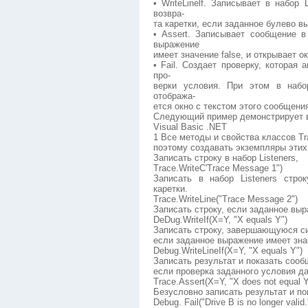
• WriteLinelf. Записывает в набор
возвра-
та каретки, если заданное булево вы
• Assert. Записывает сообщение в
выражение
имеет значение false, и открывает о
• Fail. Создает проверку, которая
про-
верки условия. При этом в набо
отобража-
ется окно с текстом этого сообщени
Следующий пример демонстрирует в
Visual Basic .NET
1 Все методы и свойства классов Tr
поэтому создавать экземпляры этих
Записать строку в набор Listeners,
Trace.WriteC'Trace Message 1")
Записать в набор Listeners стр
каретки.
Trace.WriteLine("Trace Message 2")
Записать строку, если заданное выр
DeDug.WriteIf(X=Y, "X equals Y")
Записать строку, завершающуюся си
если заданное выражение имеет знач
Debug.WriteLineIf(X=Y, "X equals Y")
Записать результат и показать сооб
если проверка заданного условия да
Trace.Assert(X=Y, "X does not equal Y
Безусловно записать результат и по
Debug. Fail("Drive В is no longer valid.