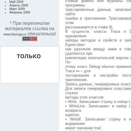
стовые файлы или журналы соб
Май 2009
программы
Апрель 2009
Март 2009
трассировочные данные, записан
Февраль 2009
найти
ошибки в приложении. Трассировка
этом
* При перепечатке
рассказывается в главе 9).
материалов ссылка на
В сущности, классы Trace и D
обязательна!
www.SeoLiga.ru
одинаковые
наборы методов и свойств и запи
Единствен-
ное различие между ними в том
удаляются при
компиляции окончательной версии 
По-
этому класс Debug обычно применя
Trace ••— для
тестирования и настройки посл
приложения.
Запись данных, генерируемых класс
Для записи генерируемых классами 
служат
методы этих классов:
• Write. Записывает строку в набор L
• WriteLine. Записывает в набор 
возврата
каретки;
• Writelf. Записывает строку в 
выражение
имеет значение true',