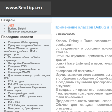
Разделы
.NET
Применение классов Debug и T
Borland Delphi
Полезная информация
8 февраля 2009
Последние новости
Классы Debug и Trace позволяют
Создание Web-страниц
сообщения
Средства создания Web-страниц
со сведениями о состоянии прило
DreamWeaver – один из
наиболее удобных HTML-
этом за-
редакторов
нятии вы научитесь применять кла
Основные объекты Web-
трасси-
страницы
ровки (Trace Listeners) и переключ
Настройки DreamWeaver
Создание CSS
и ком-
Распространение Internet
пилированной программе.
Концепция WWW
Изучив материал этого занятия, вы 
Дополнительные устройства для
s отображать сообщения об ошибках
КПК
КПК сегодня
s создавать слушатели трассировки
PalmOS для программиста
в журнал;
История Развития Карманных
S создавать и применять трассиров
Компьютеров
^ настраивать трассировочные пере
Сенсорный дисплей
Первые КПК с рукописным
файл приложения.
вводом
Продолжительность занятия - около 
Palm Pilot
Обычно для отладки несложных
КПК Palm для пользователя
описанных
Ввод текста, Граффити и
Клавиатура