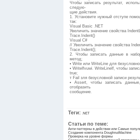
Чтобы записать результат, испол
следую-
щие действия.
1. Установите нужный отступе помо
так:
Visual Basic .NET
Увеличить значение свойства IndentL
Trace.Indent()
Visual C#
// Увеличить значение свойства Inde
Trace.Indent();
2. Чтобы записать данные в набор
метод;
• Write или WriteLine для безусловно
• Writelfvuwi. WriteLinelf, чтобы за
true;
т Fail зля безусловной записи резу
• Assert, чтобы записать данные
отобразить
сообщение.
Теги:
.NET
Статьи по теме:
Анти-паттерны в действии или Самые попу
Создание компонента DoughnutMachine
Проверка на уровне формы