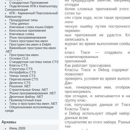
на предыдущем занятии, наприме
Стандартные Приложения
отладки
Подключение КПК к Компьютеру.
более сложных приложений этого
Синхронизация
сотен ты-
КПК - Карманный Персональный
Компьютер
сяч строк кода, если такая програ
Процедурные типы
логи-
Типы данных
ческую ошибку путем построчног
Ключевые слова языка Delphi
перемен-
Консольные приложения
Ключевые слова
ных приложения не удастся. Кл
Язык программирования
записывать в
Поиск пространства имен
журнал во время выполнения сообщ
Пространства имен в Delphi
а
Важнейшие пространства имен
.NET
класс Trace — создавать ин
Пространства имен
скомпилированных
Основы CLS
приложений.
Стандартная система типов CTS
Как работает трассировка
Классы CTS
Структуры CTS
Классы Trace и Debug содержат 
Интерфейсы CTS
позволяют
Члены типов CTS
проверять условия во время выполн
Перечисления CTS
Дан-
Делегаты CTS
Решения .NET
ные, генерируемые ими, отобра
Строительные блоки .NET
просматривать
Языки программирования .NET
при отладке, и записываются в наб
Двоичные файлы .NET
группу клас-
Промежуточный язык
Типы и пространства имен .NET
сов, получающих данные от Trac
Общеязыковая исполняющая
Классы Trace
среда
и Debug используют общий набор 
данные всем
Архивы
слушателям из этого набора. Разн
тек-
Июнь 2009