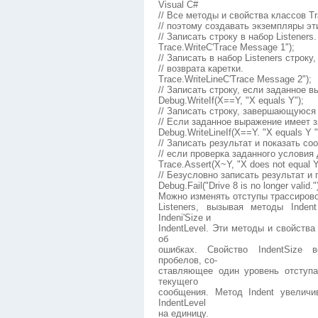
Visual C#
// Все методы и свойства классов T
// поэтому создавать экземпляры эт
// Записать строку в набор Listeners.
Trace.WriteC'Trace Message 1");
// Записать в набор Listeners стро
// возврата каретки.
Trace.WriteLineC'Trace Message 2");
// Записать строку, если заданное в
Debug.WriteIf(X==Y, "X equals Y");
// Записать строку, завершающуюся
// Если заданное выражение имеет з
Debug.WriteLineIf(X==Y. "X equals Y " 
// Записать результат и показать со
// если проверка заданного условия 
Trace.Assert(X~Y, "X does not equal Y 
// Безусловно записать результат и
Debug.Fail("Drive 8 is no longer valid."
Можно изменять отступы трассиров
Listeners, вызывая методы Inden
Indeni'Size и
IndentLevel. Эти методы и свойств
об
ошибках. Свойство IndentSize 
пробелов, со-
ставляющее один уровень отступа
текущего
сообщения. Метод Indent увеличи
IndentLevel
на единицу.