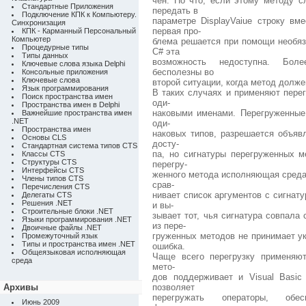
чен. Но что, если этому методу с
Стандартные Приложения
передать в
Подключение КПК к Компьютеру.
параметре DisplayVaiue строку вм
Синхронизация
первая про-
КПК - Карманный Персональный
Компьютер
блема решается при помощи необяз
Процедурные типы
С# эта
Типы данных
возможность недоступна. Боле
Ключевые слова языка Delphi
бесполезны во
Консольные приложения
Ключевые слова
второй ситуации, когда метод долж
Язык программирования
В таких случаях и применяют пере
Поиск пространства имен
оди-
Пространства имен в Delphi
наковыми именами. Перегруженные
Важнейшие пространства имен
.NET
оди-
Пространства имен
наковых типов, разрешается объя
Основы CLS
досту-
Стандартная система типов CTS
па, но сигнатуры перегруженных 
Классы CTS
Структуры CTS
перегру-
Интерфейсы CTS
женного метода исполняющая среда
Члены типов CTS
срав-
Перечисления CTS
нивает список аргументов с сигнат
Делегаты CTS
Решения .NET
и вы-
Строительные блоки .NET
зывает тот, чья сигнатура совпала
Языки программирования .NET
из пере-
Двоичные файлы .NET
груженных методов не принимает ук
Промежуточный язык
Типы и пространства имен .NET
ошибка.
Общеязыковая исполняющая
Чаще всего перегрузку применяю
среда
мето-
дов поддерживает и Visual Basic
Архивы
позволяет
перегружать операторы, обес
Июнь 2009