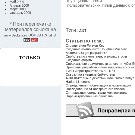
функциональности
Май 2009
пользовательских типов данных с о
Апрель 2009
Март 2009
Февраль 2009
* При перепечатке
материалов ссылка на
Теги:
.NET
обязательна!
www.SeoLiga.ru
Статьи по теме:
Ограничения Foreign Key
Создание компонента DoughnutMachine
Автоматизация разработки
Свойства по умолчанию и индексаторы
Создание формы
Специальные возможности и логотип «Certifi
Принципы разработки пользовательского и
Типы и пространства имен .NET
Ссылки на внешние библиотеки
Анти-паттерны в действии или Самые попу
Набор Listeners
Определение глобализации и локализации
Наследование от абстрактного класса
Оптимизация средствами компилятора
Параметризованные свойства