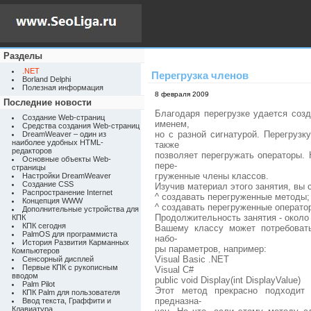
Разделы
.NET
Перегрузка членов
Borland Delphi
Полезная информация
8 февраля 2009
Последние новости
Благодаря перегрузке удается соз
Создание Web-страниц
именем,
Средства создания Web-страниц
но с разной сигнатурой. Перегруз
DreamWeaver – один из
наиболее удобных HTML-
также
редакторов
позволяет перегружать операторы. 
Основные объекты Web-
пере-
страницы
груженные члены классов.
Настройки DreamWeaver
Создание CSS
Изучив материал этого занятия, вы 
Распространение Internet
^ создавать перегруженные методы;
Концепция WWW
^ создавать перегруженные оператор
Дополнительные устройства для
Продолжительность занятия - около 
КПК
КПК сегодня
Вашему классу может потребоват
PalmOS для программиста
набо-
История Развития Карманных
ры параметров, например:
Компьютеров
Visual Basic .NET
Сенсорный дисплей
Первые КПК с рукописным
Visual C#
вводом
public void Display(int DisplayValue)
Palm Pilot
Этот метод прекрасно подходит
КПК Palm для пользователя
предназна-
Ввод текста, Граффити и
Клавиатура