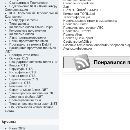
Стандартные Приложения
Свойство ReportTitle
Подключение КПК к Компьютеру.
Zap
Синхронизация
ПРОСТЕЙШИЙ DATASET
КПК - Карманный Персональный
Компонент TQRLabel
Компьютер
Телеконференции
Процедурные типы
Использование строк в выражениях
Типы данных
Свойство Printer
Ключевые слова языка Delphi
Принципы построения ЛВС
Консольные приложения
Свойство CurrentY
Ключевые слова
Панель Align
Язык программирования
Насчет QuickReport
Поиск пространства имен
Свойство LeftOffset
Пространства имен в Delphi
Базовые технологии обработки запросов в 
Важнейшие пространства имен
Аудиоконференции
.NET
Пространства имен
Основы CLS
Стандартная система типов CTS
Классы CTS
Структуры CTS
Интерфейсы CTS
Члены типов CTS
Перечисления CTS
Делегаты CTS
Решения .NET
Строительные блоки .NET
Языки программирования .NET
Двоичные файлы .NET
Промежуточный язык
Типы и пространства имен .NET
Общеязыковая исполняющая
среда
Архивы
Июнь 2009