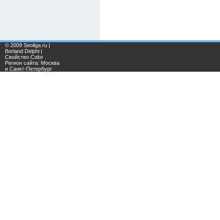
© 2009 Seoliga.ru |
Borland Delphi |
Свойство Color .
Регион сайта: Москва
и Санкт-Петербург