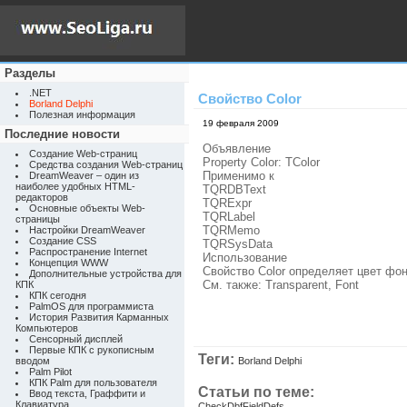
Разделы
.NET
Свойство Color
Borland Delphi
Полезная информация
19 февраля 2009
Последние новости
Объявление
Создание Web-страниц
Property Color: TColor
Средства создания Web-страниц
Применимо к
DreamWeaver – один из
наиболее удобных HTML-
TQRDBText
редакторов
TQRExpr
Основные объекты Web-
TQRLabel
страницы
TQRMemo
Настройки DreamWeaver
Создание CSS
TQRSysData
Распространение Internet
Использование
Концепция WWW
Свойство Color определяет цвет фо
Дополнительные устройства для
См. также: Transparent, Font
КПК
КПК сегодня
PalmOS для программиста
История Развития Карманных
Компьютеров
Сенсорный дисплей
Первые КПК с рукописным
Теги:
вводом
Borland Delphi
Palm Pilot
КПК Palm для пользователя
Статьи по теме:
Ввод текста, Граффити и
Клавиатура
CheckDbfFieldDefs