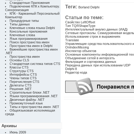
Стандартные Приложения
Теги:
Подключение КПК к Компьютеру.
Borland Delphi
Синхронизация
КПК - Карманный Персональный
Статьи по теме:
Компьютер
Процедурные типы
Свойство LeftOffset
Типы данных
Тип TQRShapeType
Ключевые слова языка Delphi
Интеллектуальный анализ данных (ИАД)
Консольные приложения
Сетевые протоколы. Семиуровневая модель
Ключевые слова
Использование строк в выражениях
Язык программирования
Translate
Поиск пространства имен
Управляющие средства пользовательского 
Пространства имен в Delphi
OnIndexMissing
Важнейшие пространства имен
Инспектор объектов
.NET
Основные компоненты информационной тех
Пространства имен
Объединение сетей в интерсеть
Основы CLS
Фильтрация и сортировка данных
Стандартная система типов CTS
Передача данных при использовании UDP
Классы CTS
Delphi 8
Структуры CTS
Редактор кода
Интерфейсы CTS
Члены типов CTS
Перечисления CTS
Делегаты CTS
Решения .NET
Строительные блоки .NET
Языки программирования .NET
Двоичные файлы .NET
Промежуточный язык
Типы и пространства имен .NET
Общеязыковая исполняющая
среда
Архивы
Июнь 2009