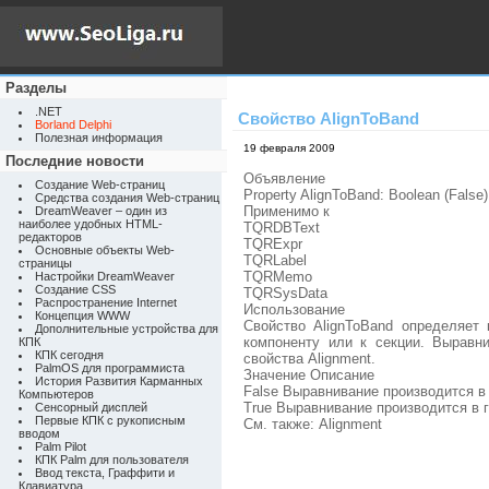
Разделы
.NET
Свойство AlignToBand
Borland Delphi
Полезная информация
19 февраля 2009
Последние новости
Объявление
Создание Web-страниц
Property AlignToBand: Boolean (False)
Средства создания Web-страниц
Применимо к
DreamWeaver – один из
наиболее удобных HTML-
TQRDBText
редакторов
TQRExpr
Основные объекты Web-
TQRLabel
страницы
TQRMemo
Настройки DreamWeaver
Создание CSS
TQRSysData
Распространение Internet
Использование
Концепция WWW
Свойство AlignToBand определяет 
Дополнительные устройства для
компоненту или к секции. Выравн
КПК
КПК сегодня
свойства Alignment.
PalmOS для программиста
Значение Описание
История Развития Карманных
False Выравнивание производится в
Компьютеров
True Выравнивание производится в 
Сенсорный дисплей
Первые КПК с рукописным
См. также: Alignment
вводом
Palm Pilot
КПК Palm для пользователя
Ввод текста, Граффити и
Клавиатура