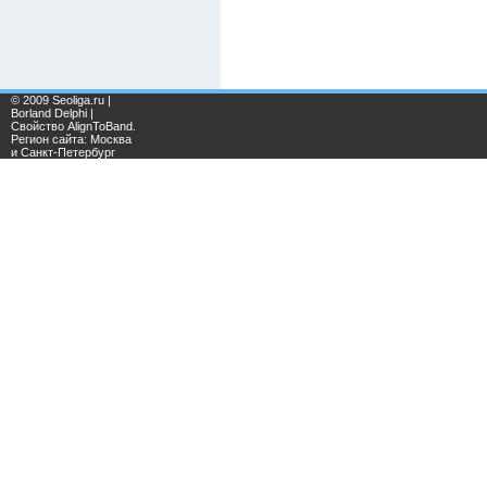
© 2009 Seoliga.ru |
Borland Delphi |
Свойство AlignToBand.
Регион сайта: Москва
и Санкт-Петербург