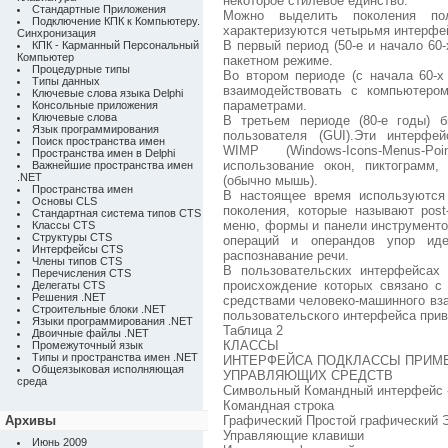
некоторое стилевое единство.
Стандартные Приложения
Можно выделить поколения поль
Подключение КПК к Компьютеру.
характеризуются четырьмя интерфе
Синхронизация
В первый период (50-е и начало 60-
КПК - Карманный Персональный
Компьютер
пакетном режиме.
Процедурные типы
Во втором периоде (с начала 60-х 
Типы данных
взаимодействовать с компьютеро
Ключевые слова языка Delphi
параметрами.
Консольные приложения
Ключевые слова
В третьем периоде (80-е годы) 
Язык программирования
пользователя (GUI).Эти интерфе
Поиск пространства имен
WIMP (Windows-Icons-Menus-Po
Пространства имен в Delphi
использование окон, пиктограмм
Важнейшие пространства имен
.NET
(обычно мышь).
Пространства имен
В настоящее время используются
Основы CLS
поколения, которые называют pos
Стандартная система типов CTS
меню, формы и панели инструменто
Классы CTS
Структуры CTS
операций и операндов упор ид
Интерфейсы CTS
распознавание речи.
Члены типов CTS
В пользовательских интерфейсах
Перечисления CTS
происхождение которых связано с
Делегаты CTS
Решения .NET
средствами человеко-машинного вз
Строительные блоки .NET
пользовательского интерфейса приве
Языки программирования .NET
Таблица 2
Двоичные файлы .NET
КЛАССЫ
Промежуточный язык
Типы и пространства имен .NET
ИНТЕРФЕЙСА ПОДКЛАССЫ ПРИМ
Общеязыковая исполняющая
УПРАВЛЯЮЩИХ СРЕДСТВ
среда
Символьный Командный интерфейс 
Командная строка
Архивы
Графический Простой графический
Управляющие клавиши
Июнь 2009