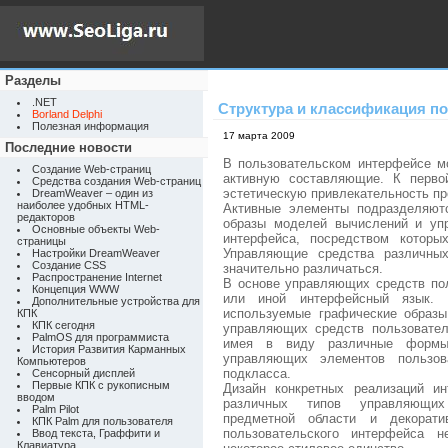
Разделы
.NET
Структура и классификация п
Borland Delphi
Полезная информация
17 марта 2009
Последние новости
В пользовательском интерфейсе м
Создание Web-страниц
активную составляющие. К перво
Средства создания Web-страниц
эстетическую привлекательность пр
DreamWeaver – один из
наиболее удобных HTML-
Активные элементы подразделяют
редакторов
образы моделей вычислений и уп
Основные объекты Web-
интерфейса, посредством которы
страницы
Управляющие средства различных
Настройки DreamWeaver
Создание CSS
значительно различаться.
Распространение Internet
В основе управляющих средств пол
Концепция WWW
или иной интерфейсный язык. 
Дополнительные устройства для
используемые графические образы
КПК
КПК сегодня
управляющих средств пользовател
PalmOS для программиста
имея в виду различные формы 
История Развития Карманных
управляющих элементов пользова
Компьютеров
подкласса.
Сенсорный дисплей
Первые КПК с рукописным
Дизайн конкретных реализаций и
вводом
различных типов управляющих
Palm Pilot
предметной области и декорати
КПК Palm для пользователя
пользовательского интерфейса н
Ввод текста, Граффити и
Клавиатура