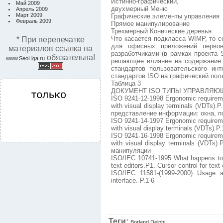
Истинно-графический,
Май 2009
двухмерный Меню
Апрель 2009
Март 2009
Графические элементы управления
Февраль 2009
Прямое манипулирование
Трехмерный Конические деревья
Что касается подкласса WIMP, то 
* При перепечатке
для офисных приложений перво
материалов ссылка на
разработчиками (в рамках проекта S
обязательна!
www.SeoLiga.ru
решающее влияние на содержание
стандартов пользовательского ин
стандартов ISO на графический по
Таблица 3
ДОКУМЕНТ ISO ТИПЫ УПРАВЛЯЮЩ
ISO 9241-12-1998 Ergonomic requireme
with visual display terminals (VDTs).
представление информации: окна, по
ISO 9241-14-1997 Ergonomic requireme
with visual display terminals (VDTs).
ISO 9241-16-1998 Ergonomic requireme
with visual display terminals (VDTs).
манипуляции
ISO/IEC 10741-1995 What happens to t
text editors.P1. Cursor control for text
ISO/IEC 11581-(1999-2000) Usage a
interface. P.1-6
Теги:
Borland Delphi