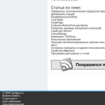
Статьи по теме:
Параметры технологических процессов обр
Добавление секций
DisableResyncOnPost
LockTable
CodePage
Событие BeforePrint для Bands
Разметка, единицы измерения и масштаб
Свойство Stretch
CancelRange
Компонент TQRExpr
Консольные приложения
Признаки автоматизированных рабочих мес
мест
Основные принципы создания пользователь
Свойство Alignment
Программы для работы с e-mail
© 2009 Seoliga.ru |
Borland Delphi |
Структура и
классификация
пользовательских