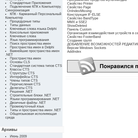
Стандартные Приложения
Свойство Printer
Подключение КПК к Компьютеру.
Свойство Page
Синхронизация
OnIndexMissing
КПК - Карманный Персональный
Конструкция IF-ELSE
Компьютер
Свойство BandType
Процедурные типы
MMX и SSE2
Типы данных
ShowDeleted
Ключевые слова языка Delphi
Панель Custom
Консольные приложения
Организация взаимодействия устройств в с
Ключевые слова
Свойство FooterBand
Язык программирования
Создание групп
Поиск пространства имен
ДОБАВЛЕНИЕ ВОЗМОЖНОСТЕЙ РЕДАКТИ
Пространства имен в Delphi
Версии Windows Sockets
Важнейшие пространства имен
AddIndex
.NET
Пространства имен
Основы CLS
Стандартная система типов CTS
Классы CTS
Структуры CTS
Интерфейсы CTS
Члены типов CTS
Перечисления CTS
Делегаты CTS
Решения .NET
Строительные блоки .NET
Языки программирования .NET
Двоичные файлы .NET
Промежуточный язык
Типы и пространства имен .NET
Общеязыковая исполняющая
среда
Архивы
Июнь 2009