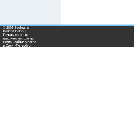
© 2009 Seoliga.ru |
Borland Delphi |
Печать простых
графических фигур.
Регион сайта: Москва
и Санкт-Петербург