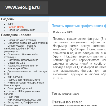
Разделы
.NET
Печать простых графических 
Borland Delphi
Полезная информация
19 февраля 2009
Последние новости
Простые графические фигуры (Sh
Создание Web-страниц
различных визуальных эффектов
Средства создания Web-страниц
Например рамки вокруг компонен
DreamWeaver – один из
наиболее удобных HTML-
компонент TQRShape.
Поместите к
редакторов
свойство в одно из следующих знач
Основные объекты Web-
(круг), HorzLine (горизонтальная 
страницы
LeftAndRight или TopAndBottom. И
Настройки DreamWeaver
Создание CSS
ширины и цвета линий и свойств
Распространение Internet
Текущая версия QuickReport не име
Концепция WWW
или выравнивать фигуры для за
Дополнительные устройства для
выполнено вручную в любом обра
КПК
КПК сегодня
отчета.
PalmOS для программиста
История Развития Карманных
Компьютеров
Сенсорный дисплей
Первые КПК с рукописным
Теги:
вводом
Borland Delphi
Palm Pilot
КПК Palm для пользователя
Статьи по теме:
Ввод текста, Граффити и
Клавиатура
Программные средства мультимедиа