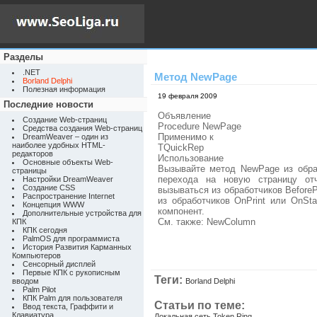
Разделы
.NET
Метод NewPage
Borland Delphi
Полезная информация
19 февраля 2009
Последние новости
Объявление
Создание Web-страниц
Procedure NewPage
Средства создания Web-страниц
Применимо к
DreamWeaver – один из
наиболее удобных HTML-
TQuickRep
редакторов
Использование
Основные объекты Web-
Вызывайте метод NewPage из обра
страницы
перехода на новую страницу от
Настройки DreamWeaver
Создание CSS
вызываться из обработчиков BeforePr
Распространение Internet
из обработчиков OnPrint или OnS
Концепция WWW
компонент.
Дополнительные устройства для
См. также: NewColumn
КПК
КПК сегодня
PalmOS для программиста
История Развития Карманных
Компьютеров
Сенсорный дисплей
Первые КПК с рукописным
Теги:
вводом
Borland Delphi
Palm Pilot
КПК Palm для пользователя
Статьи по теме:
Ввод текста, Граффити и
Клавиатура
Локальная сеть Token Ring