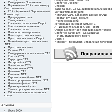
Стандартные Приложения
Свойство Designer
Подключение КПК к Компьютеру.
Undelete
Синхронизация
Базы данных, СУБД, дифференциальные ф
КПК - Карманный Персональный
Метод PrintBackground
Компьютер
Интеллектуальный анализ данных (ИАД)
Процедурные типы
Простая функция Паскаля
Типы данных
Чтение сообщений
Ключевые слова языка Delphi
Устаревшие функции WinSock 1
Консольные приложения
A – Иерархия классов QuickReport
Ключевые слова
Основные понятия и классификация телеко
Язык программирования
Свойство Bands для TQRSubDetail
Поиск пространства имен
Печать статического текста
Пространства имен в Delphi
Delphi 8
Важнейшие пространства имен
Интернет - технологии управления делопро
.NET
Пространства имен
Основы CLS
Стандартная система типов CTS
Классы CTS
Структуры CTS
Интерфейсы CTS
Члены типов CTS
Перечисления CTS
Делегаты CTS
Решения .NET
Строительные блоки .NET
Языки программирования .NET
Двоичные файлы .NET
Промежуточный язык
Типы и пространства имен .NET
Общеязыковая исполняющая
среда
Архивы
Июнь 2009