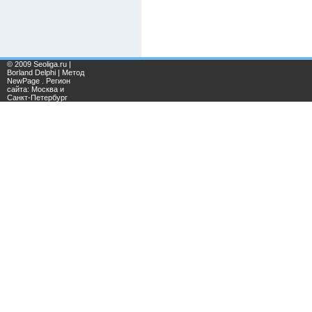
© 2009 Seoliga.ru |
Borland Delphi | Метод
NewPage . Регион
сайта: Москва и
Санкт-Петербург