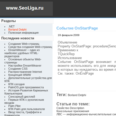
Разделы
.NET
Событие OnStartPage
Borland Delphi
Полезная информация
19 февраля 2009
Последние новости
Объявление
Создание Web-страниц
Property OnStartPage: procedure(Send
Средства создания Web-страниц
Применимо к
DreamWeaver – один из
наиболее удобных HTML-
TQuickRep
редакторов
Использование
Основные объекты Web-
Событие OnStartPage возникает 
страницы
можете использовать его для ини
Настройки DreamWeaver
Создание CSS
в которых вы нуждаетесь во время 
Распространение Internet
См. также: OnEndPage
Концепция WWW
Дополнительные устройства для
КПК
КПК сегодня
PalmOS для программиста
История Развития Карманных
Компьютеров
Теги:
Borland Delphi
Сенсорный дисплей
Первые КПК с рукописным
вводом
Статьи по теме:
Palm Pilot
Свойство Description
КПК Palm для пользователя
Консольные приложения
Ввод текста, Граффити и
ЛВС — информационно-вычислительные си
Клавиатура