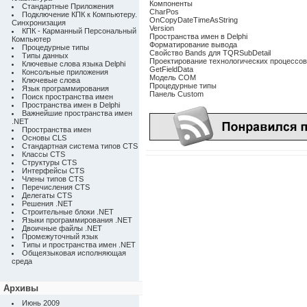
Компоненты
Стандартные Приложения
CharPos
Подключение КПК к Компьютеру.
OnCopyDateTimeAsString
Синхронизация
Version
КПК - Карманный Персональный
Пространства имен в Delphi
Компьютер
Форматирование вывода
Процедурные типы
Свойство Bands для TQRSubDetail
Типы данных
Проектирование технологических процессов
Ключевые слова языка Delphi
GetFieldData
Консольные приложения
Модель СОМ
Ключевые слова
Процедурные типы
Язык программирования
Панель Custom
Поиск пространства имен
Пространства имен в Delphi
Важнейшие пространства имен
.NET
Пространства имен
Основы CLS
Стандартная система типов CTS
Классы CTS
Структуры CTS
Интерфейсы CTS
Члены типов CTS
Перечисления CTS
Делегаты CTS
Решения .NET
Строительные блоки .NET
Языки программирования .NET
Двоичные файлы .NET
Промежуточный язык
Типы и пространства имен .NET
Общеязыковая исполняющая
среда
Архивы
Июнь 2009