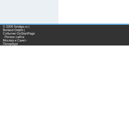
© 2009 Seoliga.ru |
Borland Delphi |
Событие OnStartPage
. Регион сайта:
Москва и Санкт-
Петербург