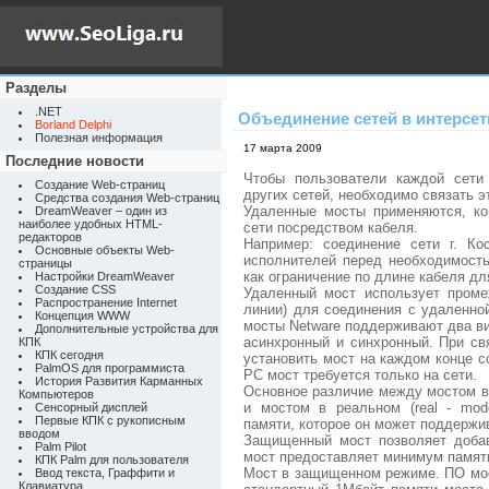
Разделы
.NET
Объединение сетей в интерсет
Borland Delphi
Полезная информация
17 марта 2009
Последние новости
Чтобы пользователи каждой сети
Создание Web-страниц
других сетей, необходимо связать эт
Средства создания Web-страниц
Удаленные мосты применяются, ко
DreamWeaver – один из
наиболее удобных HTML-
сети посредством кабеля.
редакторов
Например: соединение сети г. Ко
Основные объекты Web-
исполнителей перед необходимость
страницы
как ограничение по длине кабеля д
Настройки DreamWeaver
Создание CSS
Удаленный мост использует пром
Распространение Internet
линии) для соединения с удаленн
Концепция WWW
мосты Netware поддерживают два в
Дополнительные устройства для
асинхронный и синхронный. При св
КПК
КПК сегодня
установить мост на каждом конце с
PalmOS для программиста
РС мост требуется только на сети.
История Развития Карманных
Основное различие между мостом в 
Компьютеров
и мостом в реальном (real - mod
Сенсорный дисплей
Первые КПК с рукописным
памяти, которое он может поддержи
вводом
Защищенный мост позволяет добав
Palm Pilot
мост предоставляет минимум памят
КПК Palm для пользователя
Мост в защищенном режиме. ПО мо
Ввод текста, Граффити и
Клавиатура