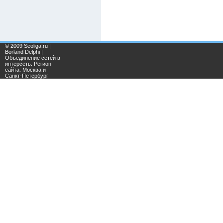
© 2009 Seoliga.ru |
Borland Delphi |
Объединение сетей в
интерсеть. Регион
сайта: Москва и
Санкт-Петербург