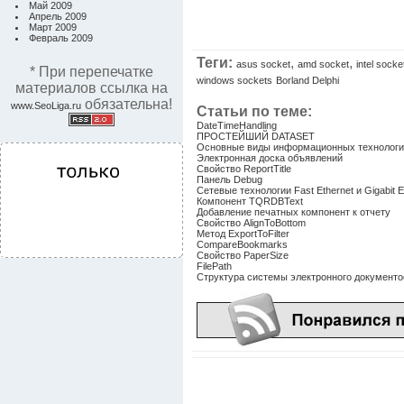
Май 2009
Апрель 2009
Март 2009
Февраль 2009
Теги:
,
,
asus socket
amd socket
intel socke
* При перепечатке
windows sockets
Borland Delphi
материалов ссылка на
обязательна!
www.SeoLiga.ru
Статьи по теме:
DateTimeHandling
ПРОСТЕЙШИЙ DATASET
Основные виды информационных технологи
Электронная доска объявлений
Свойство ReportTitle
Панель Debug
Сетевые технологии Fast Ethernet и Gigabit E
Компонент TQRDBText
Добавление печатных компонент к отчету
Свойство AlignToBottom
Метод ExportToFilter
CompareBookmarks
Свойство PaperSize
FilePath
Структура системы электронного документо