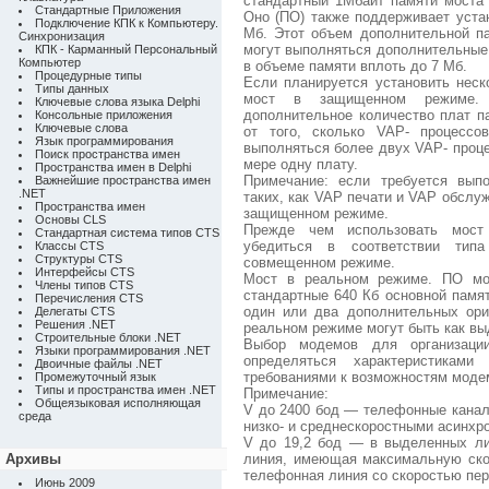
стандартный 1Мбайт памяти моста 
Стандартные Приложения
Оно (ПО) также поддерживает уста
Подключение КПК к Компьютеру.
Мб. Этот объем дополнительной па
Синхронизация
могут выполняться дополнительные
КПК - Карманный Персональный
Компьютер
в объеме памяти вплоть до 7 Мб.
Процедурные типы
Если планируется установить неск
Типы данных
мост в защищенном режиме. 
Ключевые слова языка Delphi
дополнительное количество плат п
Консольные приложения
Ключевые слова
от того, сколько VAP- процессо
Язык программирования
выполняться более двух VAP- проце
Поиск пространства имен
мере одну плату.
Пространства имен в Delphi
Примечание: если требуется вып
Важнейшие пространства имен
.NET
таких, как VAP печати и VAP обслу
Пространства имен
защищенном режиме.
Основы CLS
Прежде чем использовать мост
Стандартная система типов CTS
убедиться в соответствии тип
Классы CTS
Структуры CTS
совмещенном режиме.
Интерфейсы CTS
Мост в реальном режиме. ПО мо
Члены типов CTS
стандартные 640 Кб основной памя
Перечисления CTS
один или два дополнительных ори
Делегаты CTS
Решения .NET
реальном режиме могут быть как в
Строительные блоки .NET
Выбор модемов для организации
Языки программирования .NET
определяться характеристикам
Двоичные файлы .NET
требованиями к возможностям модем
Промежуточный язык
Типы и пространства имен .NET
Примечание:
Общеязыковая исполняющая
V до 2400 бод — телефонные каналы
среда
низко- и среднескоростными асинхр
V до 19,2 бод — в выделенных ли
Архивы
линия, имеющая максимальную ско
телефонная линия со скоростью пер
Июнь 2009