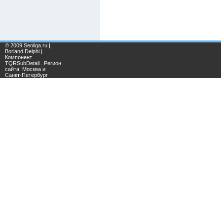
© 2009 Seoliga.ru |
Borland Delphi |
Компонент
TQRSubDetail . Регион
сайта: Москва и
Санкт-Петербург