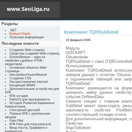
Разделы
.NET
Компонент TQRSubDetail
Borland Delphi
Полезная информация
19 февраля 2009
Последние новости
Модуль
Создание Web-страниц
QUICKRPT
Средства создания Web-страниц
Объявление
DreamWeaver – один из
наиболее удобных HTML-
TQRSubDetail = class (TQRController
редакторов
Использование
Основные объекты Web-
Компонент TQRSubDetail использу
страницы
наборов данных с отчетом. Обычно
Настройки DreamWeaver
Создание CSS
и подчиненной таблицей или зап
Распространение Internet
TQRSubDetail.
Концепция WWW
Компонент размещается на форм
Дополнительные устройства для
назначить набор данных свойств
КПК
КПК сегодня
события OnNeedData.
PalmOS для программиста
Свяжите секцию с главным компо
История Развития Карманных
SubDetail может происходить рань
Компьютеров
зависимости свойства PrintB
Сенсорный дисплей
Первые КПК с рукописным
соответствующей позиции отчета.
вводом
Для дополнительной информации, см
Palm Pilot
Свойства
КПК Palm для пользователя
AlignToBottom
Ввод текста, Граффити и
Клавиатура