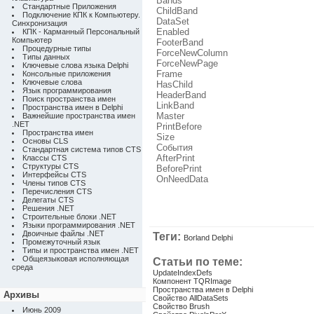
Bands
Стандартные Приложения
ChildBand
Подключение КПК к Компьютеру.
DataSet
Синхронизация
Enabled
КПК - Карманный Персональный
Компьютер
FooterBand
Процедурные типы
ForceNewColumn
Типы данных
ForceNewPage
Ключевые слова языка Delphi
Frame
Консольные приложения
Ключевые слова
HasChild
Язык программирования
HeaderBand
Поиск пространства имен
LinkBand
Пространства имен в Delphi
Master
Важнейшие пространства имен
.NET
PrintBefore
Пространства имен
Size
Основы CLS
События
Стандартная система типов CTS
AfterPrint
Классы CTS
Структуры CTS
BeforePrint
Интерфейсы CTS
OnNeedData
Члены типов CTS
Перечисления CTS
Делегаты CTS
Решения .NET
Строительные блоки .NET
Языки программирования .NET
Двоичные файлы .NET
Теги:
Borland Delphi
Промежуточный язык
Типы и пространства имен .NET
Общеязыковая исполняющая
Статьи по теме:
среда
UpdateIndexDefs
Компонент TQRImage
Пространства имен в Delphi
Архивы
Свойство AllDataSets
Свойство Brush
Июнь 2009