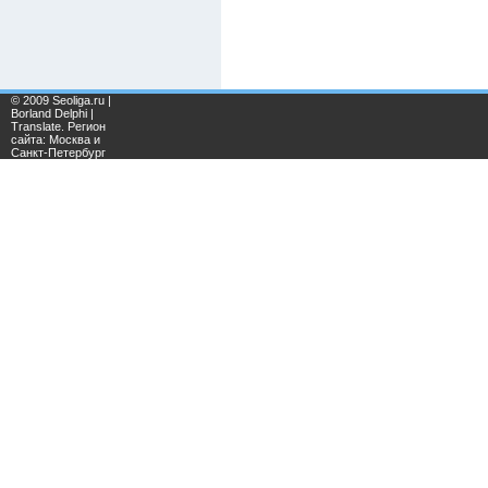
© 2009 Seoliga.ru |
Borland Delphi |
Translate. Регион
сайта: Москва и
Санкт-Петербург