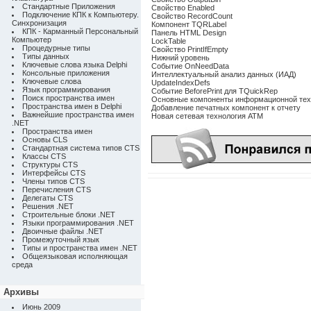
Стандартные Приложения
Свойство Enabled
Подключение КПК к Компьютеру.
Свойство RecordCount
Синхронизация
Компонент TQRLabel
КПК - Карманный Персональный
Панель HTML Design
Компьютер
LockTable
Процедурные типы
Свойство PrintIfEmpty
Типы данных
Нижний уровень
Ключевые слова языка Delphi
Событие OnNeedData
Консольные приложения
Интеллектуальный анализ данных (ИАД)
Ключевые слова
UpdateIndexDefs
Язык программирования
Событие BeforePrint для TQuickRep
Поиск пространства имен
Основные компоненты информационной тех
Пространства имен в Delphi
Добавление печатных компонент к отчету
Важнейшие пространства имен
Новая сетевая технология АТМ
.NET
Пространства имен
Основы CLS
Стандартная система типов CTS
Классы CTS
Структуры CTS
Интерфейсы CTS
Члены типов CTS
Перечисления CTS
Делегаты CTS
Решения .NET
Строительные блоки .NET
Языки программирования .NET
Двоичные файлы .NET
Промежуточный язык
Типы и пространства имен .NET
Общеязыковая исполняющая
среда
Архивы
Июнь 2009