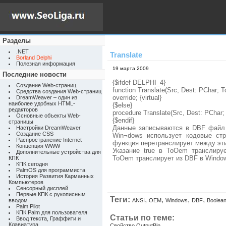
Разделы
.NET
Translate
Borland Delphi
Полезная информация
19 марта 2009
Последние новости
{$ifdef DELPHI_4}
Создание Web-страниц
function Translate(Src, Dest: PChar; 
Средства создания Web-страниц
override; {virtual}
DreamWeaver – один из
наиболее удобных HTML-
{$else}
редакторов
procedure Translate(Src, Dest: PChar; 
Основные объекты Web-
{$endif}
страницы
Данные записываются в DBF файл 
Настройки DreamWeaver
Создание CSS
Win¬dows использует кодовые ст
Распространение Internet
функция перетранслирует между эт
Концепция WWW
Указание true в ToOem транслиру
Дополнительные устройства для
ToOem транслирует из DBF в Windo
КПК
КПК сегодня
PalmOS для программиста
История Развития Карманных
Компьютеров
Сенсорный дисплей
Первые КПК с рукописным
Теги:
,
,
,
,
вводом
ANSI
OEM
Windows
DBF
Boolea
Palm Pilot
КПК Palm для пользователя
Статьи по теме:
Ввод текста, Граффити и
Клавиатура
Свойство OutputBin