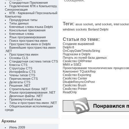
сообщения.
Стандартные Приложения
Подключение КПК к Компьютеру.
Синхронизация
КПК - Карманный Персональный
Компьютер
Процедурные типы
Теги:
,
,
Типы данных
asus socket
amd socket
intel socke
Ключевые слова языка Delphi
windows sockets
Borland Delphi
Консольные приложения
Ключевые слова
Язык программирования
Статьи по теме:
Поиск пространства имен
Создание выражений
Пространства имен в Delphi
Delphi 8
Важнейшие пространства имен
OnCopyDateTimeAsString
.NET
Подсказки в Delphi
Пространства имен
Печать из полей базы данных
Основы CLS
Свойство QRPrinter
Стандартная система типов CTS
MMX и SSE2
Классы CTS
Проектирование технологических процессов
Структуры CTS
Компонент TQuickRep
Интерфейсы CTS
Свойство Exporting
Члены типов CTS
Свойство Center
Перечисления CTS
DisableResyncOnPost
Делегаты CTS
Свойство Brush
Решения .NET
Свойство Printer
Строительные блоки .NET
ReadOnly
Языки программирования .NET
Двоичные файлы .NET
Промежуточный язык
Типы и пространства имен .NET
Общеязыковая исполняющая
среда
Архивы
Июнь 2009