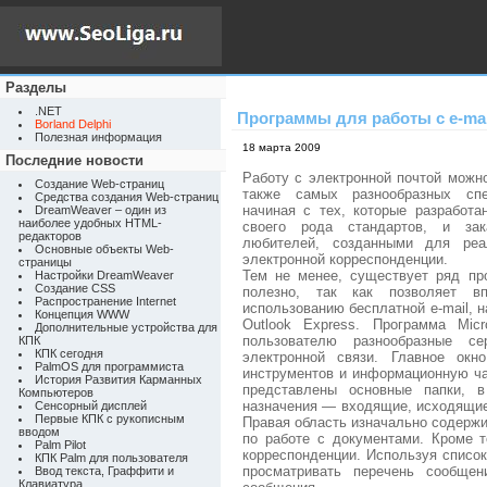
Разделы
.NET
Программы для работы с e-mai
Borland Delphi
Полезная информация
18 марта 2009
Последние новости
Работу с электронной почтой можн
Создание Web-страниц
также самых разнообразных спе
Средства создания Web-страниц
начиная с тех, которые разработ
DreamWeaver – один из
наиболее удобных HTML-
своего рода стандартов, и зака
редакторов
любителей, созданными для реа
Основные объекты Web-
электронной корреспонденции.
страницы
Тем не менее, существует ряд пр
Настройки DreamWeaver
Создание CSS
полезно, так как позволяет в
Распространение Internet
использованию бесплатной e-mail, н
Концепция WWW
Outlook Express. Программа Micr
Дополнительные устройства для
пользователю разнообразные се
КПК
КПК сегодня
электронной связи. Главное окн
PalmOS для программиста
инструментов и информационную ча
История Развития Карманных
представлены основные папки, в
Компьютеров
назначения — входящие, исходящие
Сенсорный дисплей
Первые КПК с рукописным
Правая область изначально содержи
вводом
по работе с документами. Кроме т
Palm Pilot
корреспонденции. Используя списо
КПК Palm для пользователя
просматривать перечень сообщен
Ввод текста, Граффити и
Клавиатура