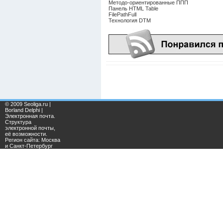
Методо-ориентированные ППП
Панель HTML Table
FilePathFull
Технология DTM
© 2009 Seoliga.ru |
Borland Delphi |
Электронная почта.
Структура
электронной почты,
её возможности.
Регион сайта: Москва
и Санкт-Петербург