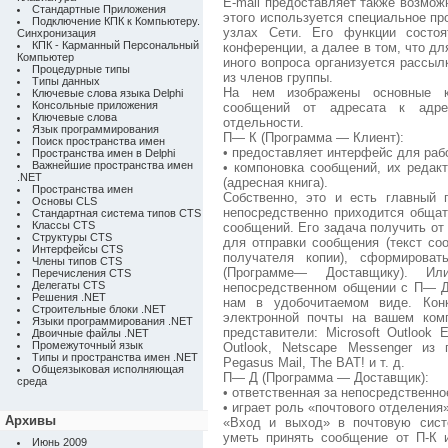
E-mail предоставляет также возмож
Стандартные Приложения
этого используется специальное пр
Подключение КПК к Компьютеру.
узлах Сети. Его функции состоя
Синхронизация
КПК - Карманный Персональный
конференции, а далее в том, что дл
Компьютер
иного вопроса организуется рассыл
Процедурные типы
из членов группы.
Типы данных
На нем изображены основные к
Ключевые слова языка Delphi
Консольные приложения
сообщений от адресата к адре
Ключевые слова
отдельности.
Язык программирования
П— К (Программа — Клиент):
Поиск пространства имен
• предоставляет интерфейс для раб
Пространства имен в Delphi
Важнейшие пространства имен
• компоновка сообщений, их редак
.NET
(адресная книга).
Пространства имен
Собственно, это и есть главный 
Основы CLS
непосредственно приходится общат
Стандартная система типов CTS
Классы CTS
сообщений. Его задача получить о
Структуры CTS
для отправки сообщения (текст со
Интерфейсы CTS
получателя копии), сформиров
Члены типов CTS
(Программе— Доставщику). И
Перечисления CTS
Делегаты CTS
непосредственном общении с П— Д
Решения .NET
нам в удобочитаемом виде. Конк
Строительные блоки .NET
электронной почты на вашем ком
Языки программирования .NET
представители: Microsoft Outlook Ex
Двоичные файлы .NET
Промежуточный язык
Outlook, Netscape Messenger из 
Типы и пространства имен .NET
Pegasus Mail, The BAT! и т. д.
Общеязыковая исполняющая
П— Д (Программа — Доставщик):
среда
• ответственная за непосредственно
• играет роль «почтового отделения»
Архивы
«Вход и выход» в почтовую систе
уметь принять сообщение от П-К 
Июнь 2009