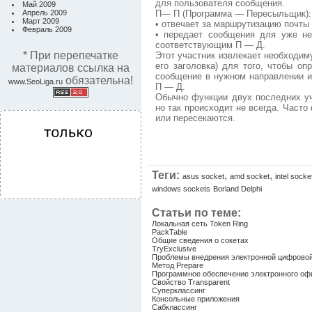
для пользователя сообщения.
Май 2009
Апрель 2009
П— П (Программа — Пересыльщик):
Март 2009
• отвечает за маршрутизацию почты 
Февраль 2009
• передает сообщения для уже не
соответствующим П — Д.
* При перепечатке
Этот участник извлекает необходи
его заголовка) для того, чтобы оп
материалов ссылка на
сообщение в нужном направлении и
обязательна!
www.SeoLiga.ru
П — Д.
Обычно функции двух последних у
но так происходит не всегда. Част
или пересекаются.
Теги:
,
,
asus socket
amd socket
intel socke
windows sockets
Borland Delphi
Статьи по теме:
Локальная сеть Token Ring
PackTable
Общие сведения о сокетах
TryExclusive
Проблемы внедрения электронной цифровой 
Метод Prepare
Программное обеспечение электронного оф
Свойство Transparent
Суперклассинг
Консольные приложения
Сабклассинг