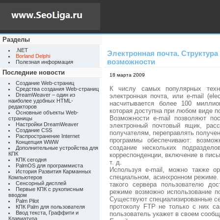
Разделы
.NET
Электронная почта. Структура
Borland Delphi
возможности
Полезная информация
Последние новости
18 марта 2009
Создание Web-страниц
К числу самых популярных технол
Средства создания Web-страниц
DreamWeaver – один из
электронная почта, или e-mail (ele
наиболее удобных HTML-
насчитывается более 100 миллио
редакторов
которая доступна при любом виде по
Основные объекты Web-
Возможности e-mail позволяют по
страницы
Настройки DreamWeaver
электронный почтовый ящик, рас
Создание CSS
получателям, переправлять получен
Распространение Internet
программы обеспечивают: возмож
Концепция WWW
создание нескольких подраздело
Дополнительные устройства для
КПК
корреспонденции, включение в пис
КПК сегодня
т. д.
PalmOS для программиста
Используя e-mail, можно также о
История Развития Карманных
специальном, асинхронном режиме. 
Компьютеров
Сенсорный дисплей
такого сервера пользователю дос
Первые КПК с рукописным
режиме возможно использование по
вводом
Существуют специализированные с
Palm Pilot
протоколу FTP не только с них са
КПК Palm для пользователя
Ввод текста, Граффити и
пользователь укажет в своем сообще
Клавиатура