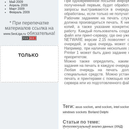
При одновременной посылке информ
Май 2009
полученный первым, будет обрабо
Апрель 2009
Март 2009
запросы выстраиваются в очеред
Февраль 2009
обработаны, если только не получат
Рабочим заданием на печать служ
должна производиться печать. К ни
* При перепечатке
копий, а также указание конкретн
материалов ссылка на
работу. Каждый пользователь созда
обязательна!
www.SeoLiga.ru
файл или принт-серверу, где оно уж
NETWARE версии 2.15 позволяет о
очередей, и одна очередь может 
Например, при наличии нескольких з
Printer 1 может быть дано задание
приоритетом.
Можно также определить, каким
задания на печать в каждую очеред
Любая очередь на печать дол
специальных средств. Можно устан
печать и принтерами с помощью ко
сервера или из подготовленного фай
Теги:
,
,
asus socket
amd socket
intel socke
windows sockets
Borland Delphi
Статьи по теме:
Интеллектуальный анализ данных (ИАД)