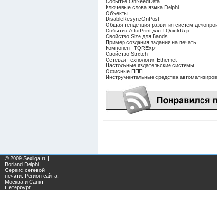
Событие OnNeedData
Ключевые слова языка Delphi
Объекты
DisableResyncOnPost
Общая тенденция развития систем делопрои
Событие AfterPrint для TQuickRep
Свойство Size для Bands
Пример создания задания на печать
Компонент TQRExpr
Свойство Stretch
Сетевая технология Ethernet
Настольные издательские системы
Офисные ППП
Инструментальные средства автоматизиров
© 2009 Seoliga.ru |
Borland Delphi |
Сервис сетевой
печати. Регион сайта:
Москва и Санкт-
Петербург