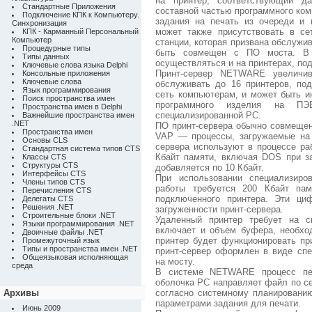
на принтер, соответствующий да
Стандартные Приложения
составной частью программного ком
Подключение КПК к Компьютеру.
задания на печать из очереди и 
Синхронизация
может также присутствовать в се
КПК - Карманный Персональный
Компьютер
станции, которая призвана обслужив
Процедурные типы
быть совмещен с ПО моста. В 
Типы данных
осуществляться и на принтерах, п
Ключевые слова языка Delphi
Принт-сервер NETWARE увеличив
Консольные приложения
Ключевые слова
обслуживать до 16 принтеров, п
Язык программирования
сеть компьютерам, и может быть и
Поиск пространства имен
программного изделия на ПЭ
Пространства имен в Delphi
специализированной РС.
Важнейшие пространства имен
.NET
ПО принт-сервера обычно совмещен
Пространства имен
VAP — процессы, загружаемые на
Основы CLS
сервера используют в процессе ра
Стандартная система типов CTS
Кбайт памяти, включая DOS при за
Классы CTS
Структуры CTS
добавляется по 10 Кбайт.
Интерфейсы CTS
При использовании специализиро
Члены типов CTS
работы требуется 200 Кбайт па
Перечисления CTS
подключенного принтера. Эти ци
Делегаты CTS
Решения .NET
загруженности принт-сервера.
Строительные блоки .NET
Удаленный принтер требует на 
Языки программирования .NET
включает и объем буфера, необхо
Двоичные файлы .NET
принтер будет функционировать п
Промежуточный язык
Типы и пространства имен .NET
принт-сервер оформлен в виде сп
Общеязыковая исполняющая
на мосту.
среда
В системе NETWARE процесс печ
оболочка РС направляет файл по се
Архивы
согласно системному планированию
параметрами задания для печати.
Июнь 2009