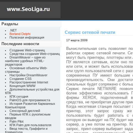
Разделы
.NET
Сервис сетевой печати
Borland Delphi
Полезная информация
17 марта 2009
Последние новости
Вычислительная сеть позволяет по
Создание Web-страниц
работах сервис сетевой печати. С
Средства создания Web-страниц
могут быть принтеры, плоттеры или
DreamWeaver – один из
наиболее удобных HTML-
ПУ является сетевым, если оно по
редакторов
или сети, и может быть использова
Основные объекты Web-
или групп пользователей сети с ра
страницы
современных ПУ имеют большие ф
Настройки DreamWeaver
Создание CSS
производительность. Они достат
Распространение Internet
локальных будет сопряжено с боль
Концепция WWW
Сервис печати NETWARE позволя
Дополнительные устройства для
более эффективно использовать П
КПК
КПК сегодня
фирмы XEROX, подключенный в 
PalmOS для программиста
средства, не приобретая другие при
История Развития Карманных
Когда несетевая станция посылает 
Компьютеров
принтер, этот запрос сразу же
Сенсорный дисплей
Первые КПК с рукописным
пользователь будет работать с 
вводом
которую он выводит на ПУ, будет н
Palm Pilot
сервер, а уже потом на принтер. К
КПК Palm для пользователя
запрос, принт-сервер выбирает зада
Ввод текста, Граффити и
Клавиатура