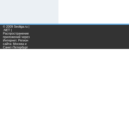
© 2009 Seoliga.ru |
.NET |
Распространение
приложений через
Интернет. Регион
сайта: Москва и
Санкт-Петербург