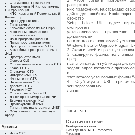
1. Чтобы создать программу дл
Стандартные Приложения
развертыва-
Подключение КПК к Компьютеру.
нию приложения, на страницах свой
Синхронизация
дайте для свойства Bootstrapper 
КПК - Карманный Персональный
Компьютер
свойство
Процедурные типы
Setup Folder URL адрес виртуа
Типы данных
скопировать
Ключевые слова языка Delphi
устанавливаемое приложение.
Консольные приложения
Ключевые слова
дополнитель-
Язык программирования
ного каталога с программой установ
Поиск пространства имен
Windows Installer Upgrade Program U
Пространства имен в Delphi
2. Скомпилируйте проект установоч
Важнейшие пространства имен
.NET
3. Скопируйте файлы, полученные 
Пространства имен
пред-
Основы CLS
назначенный для публикации дистри
Стандартная система типов CTS
задали адрес каталога с программой
Классы CTS
Структуры CTS
в
Интерфейсы CTS
этот каталог установочные файлы Win
Члены типов CTS
4. Опубликуйте URL приложе
Перечисления CTS
заинтересованным
Делегаты CTS
Решения .NET
лицам.
Строительные блоки .NET
Языки программирования .NET
Двоичные файлы .NET
Промежуточный язык
Типы и пространства имен .NET
Теги:
Общеязыковая исполняющая
.NET
среда
Статьи по теме:
Архивы
Лямбда-выражения
Типы данных .NET Framework
Июнь 2009
Массивы