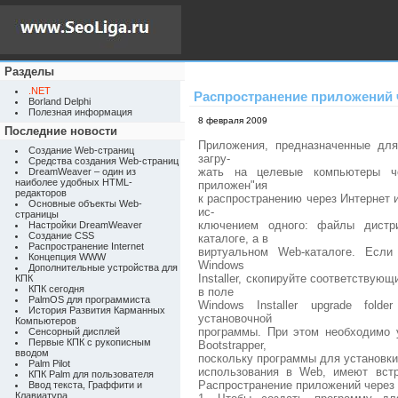
Разделы
.NET
Распространение приложений 
Borland Delphi
Полезная информация
8 февраля 2009
Последние новости
Приложения, предназначенные для
Создание Web-страниц
загру-
Средства создания Web-страниц
жать на целевые компьютеры че
DreamWeaver – один из
наиболее удобных HTML-
приложен"ия
редакторов
к распространению через Интернет 
Основные объекты Web-
ис-
страницы
ключением одного: файлы дистр
Настройки DreamWeaver
Создание CSS
каталоге, а в
Распространение Internet
виртуальном Web-каталоге. Если
Концепция WWW
Windows
Дополнительные устройства для
Installer, скопируйте соответствую
КПК
КПК сегодня
в поле
PalmOS для программиста
Windows Installer upgrade fold
История Развития Карманных
установочной
Компьютеров
программы. При этом необходимо у
Сенсорный дисплей
Первые КПК с рукописным
Bootstrapper,
вводом
поскольку программы для установки 
Palm Pilot
использования в Web, имеют вст
КПК Palm для пользователя
Распространение приложений через
Ввод текста, Граффити и
Клавиатура