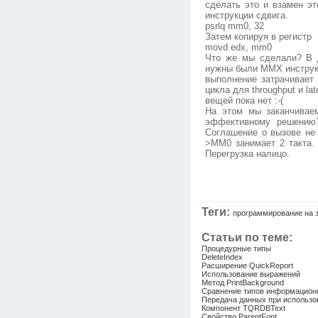
сделать это и взамен э
инструкции сдвига.
psrlq mm0, 32
Затем копируя в регистр
movd edx, mm0
Что же мы сделали? В 
нужны были MMX инструкц
выполнение затрачивает 
цикла для throughput и l
вещей пока нет :-(
На этом мы заканчивае
эффективному решению
Соглашение о вызове не
>MM0 занимает 2 такта. 
Перегрузка налицо.
Теги:
программирование на 
Статьи по теме:
Процедурные типы
DeleteIndex
Расширение QuickReport
Использование выражений
Метод PrintBackground
Сравнение типов информацион
Передача данных при использ
Компонент TQRDBText
Свойство ParentFont