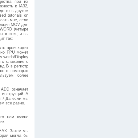
ества при их
жность к IA32,
де-то в другом
d tutorials on
сать мне, если
рукция MOV для
 WORD (четыре
ы в стек, и вы
ит так:
это происходит
кно FPU может
 words/Display
ить сложение с
нд B в регистр
вно с помощью
ользуем более
 ADD означает
 инструкций. А
ет? Да если мы
ем все равно.
ого нам нужно
ик.
 EAX. Затем мы
торая могла бы