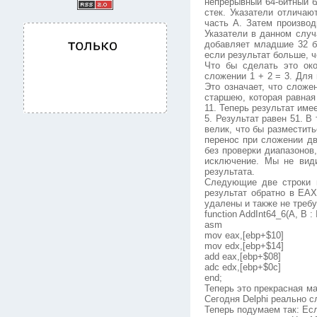
непрерывный 64-битный б
стек. Указатели отлича
часть A. Затем произво
Указатели в данном случ
добавляет младшие 32 б
если результат больше, ч
Что бы сделать это ок
сложении 1 + 2 = 3. Дл
Это означает, что сложе
старшею, которая равная
11. Теперь результат име
5. Результат равен 51. 
велик, что бы разместит
перенос при сложении д
без проверки диапазонов
исключение. Мы не види
результата.
Следующие две строки 
результат обратно в EAX
удалены и также не требу
function AddInt64_6(A, B : I
asm
mov eax,[ebp+$10]
mov edx,[ebp+$14]
add eax,[ebp+$08]
adc edx,[ebp+$0c]
end;
Теперь это прекрасная ма
Сегодня Delphi реально с
Теперь подумаем так: Ес