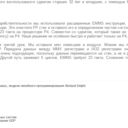
того воспользовался сдвигом старших 32 бит в младшие, с помощью
действительности мы использовали расширенные EMMS инструкции, 
ии. Это очистило FP стек и оставило его в определенном чистом сост
23 такта на процессоре P4. Совместно со сдвигом, который также не
atency) на P4. Наше решение не особенно быстро и работает только на P4
м третий урок. Мы оставили мяч повисшим в воздухе. Можем мы п
? Передача данных между MMX регистрами и IA32 регистрами оч
 очень подходящее, поскольку данные перемещаются на стек, а не в 
Другой путь занимает 5 циклов. EMMS требует 23 такта. Сложение то
,
заказ
модели линейного программирования
Borland Delphi
ных систем
овании UDP