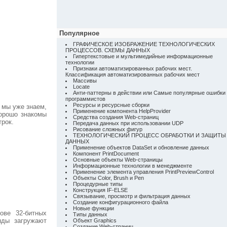
Популярное
ГРАФИЧЕСКОЕ ИЗОБРАЖЕНИЕ ТЕХНОЛОГИЧЕСКИХ
ПРОЦЕССОВ. СХЕМЫ ДАННЫХ
Гипертекстовые и мультимедийные информационные
технологии
Признаки автоматизированных рабочих мест.
Классификация автоматизированных рабочих мест
Массивы
Locate
Анти-паттерны в действии или Самые популярные ошибки
программистов
Ресурсы и ресурсные сборки
 мы уже знаем,
Применение компонента HelpProvider
хорошо знакомы
Средства создания Web-страниц
трок.
Передача данных при использовании UDP
Рисование сложных фигур
ТЕХНОЛОГИЧЕСКИЙ ПРОЦЕСС ОБРАБОТКИ И ЗАЩИТЫ
ДАННЫХ
Применение объектов DataSet и обновление данных
Компонент PrintDocument
Основные объекты Web-страницы
Информационные технологии в менеджменте
Применение элемента управления PrintPreviewControl
Объекты Color, Brush и Pen
Процедурные типы
Конструкция IF-ELSE
Связывание, просмотр и фильтрация данных
Создание конфигурационного файла
Новые функции
ове 32-битных
Типы данных
нды загружают
Объект Graphics
Создание Web-страниц