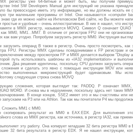
MMX регистры уже 64-битные и может быть, мы получим преимущ
дстве Intel SW Developers Manual для инструкций не указана принадле
о бы превосходно иметь эту информацию, но мы должны искать ее г
ую три маленькие программы от Intel. Они называются «computer base
знаю где их можно найти на Интеловском Веб сайте, но Вы можете напи
и простые и удобные – очень иллюстративные. В них я нашел, что инст
 памяти в MMX регистр, называется MOVQ. Символ Q означает QUAD
как MM0, MM1...MM7. В отличие от регистров FPU они не организован
х как вам угодно. Попробуем загрузить регистр MM0. Инструкция выгляд
 загрузить операнд B также в регистр. Очень просто посмотреть, как 
отра FPU. Регистры MMX сделаны псевдонимами к FP регистрам и о
Переключение между просмотром FP и MMX делается выбором "Display as
торой путь использовать шаблоны из «IA32 implementation» и выполн
точник. Два решения идентичны, поскольку CPU должен загрузить опера
и сложения и сделать это явно с помощью инструкции MOV или нея
чество выполненных микроинструкций будет одинаковым. Мы исп
 Поэтому следующая строка снова MOVQ
трукцию сложения, которая выглядит так: PADDQ. P означает MMX,
QUAD WORD. И снова мы в недоумении, поскольку здесь нет таких MMX
азочарование. В конце концов, SSE2 имеет это и мы счастливы или н
е запускаем на P3 или на Athlon. Так как мы почитатели P4 мы продолжа
а. Сложить MM1 с MM0.
о скопировать результат из MM0 в EAX:EDX. Для выполнения эт
йного слова из MMX регистра, как источника, в регистр IA32, как приемн
выполняет эту работу. Она копирует младшие 32 бита регистра MM0 в
ршие 32 бита результата в регистр EDX. Я не нашел инструкции, ко