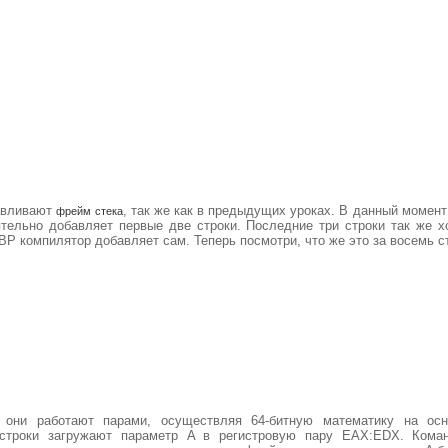
навливают
, так же как в предыдущих уроках. В данный момент
фрейм стека
ятельно добавляет первые две строки. Последние три строки так же 
P компилятор добавляет сам. Теперь посмотри, что же это за восемь с
о они работают парами, осуществляя 64-битную математику на осн
 строки загружают параметр A в регистровую пару EAX:EDX. Кома