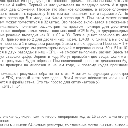
лок данных из предыдущего стекового фрейма, показывая нам, что A 
ются на 4 байта. Первый из них указывает на младшую часть A и дру
дится два сложения. Первое это обычное сложение, а второе сложени
ае относятся к параметру B по тем же правилам, как и параметр A. П
ита операнда B к младшим битам операнда A. При этом может возни
ем может поместиться в 32 битах. Это перенос включается в сложение с
ончательно понятным рассмотрим на простом примере для десятичн
я наших воображаемых чисел, наш мозговой «CPU» будет двухразрядны
ние реально выглядит как 01 + 02 = 03. Пока еще нет переноса из м
 0. Пример номер 2 для десятичных чисел. 13+38=?. Сначала мы скла
ет перенос и 1 в младшем разряде. Затем мы складываем Перенос + 1 + 
В третьем примере мы рассмотрим случай с переполнением. 50 + 51 = 10
ься в двух разрядах и наш «CPU» не сможет выполнить расчет. Здесь т
вух старших цифр. Вернем в код. Могут произойти две вещи. Если мы
, то результат будет обрезан. При включенной проверке диапазонов бу
м проверки на диапазон в нашем коде, и поэтому будет производи
помещают результат обратно на стек. А затем следующие две стро
 и EDX, который и так уже здесь. Эти 4 строки абсолютно излишни. 
ется и фрейм стека. Это так просто для оптимизатора ;-)
nt64) : Int64;
ленькая функция. Компилятор сгенерировал код из 16 строк, а мы его у
лепая.
ли бы мы имели 64-битные регистры, то сложение могло бы быть выпол