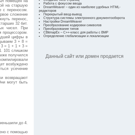
был помещен на
Работа с фокусом ввода
гой на старшую
DreamWeaver – один из наиболее удобных HTML-
е с переносом.
редакторов
ервое сложение
Перекрытый ввод-вывод
Структура системы электронного документооборота
кнуть перенос,
Настройки DreamWeaver
тарших 32 бит.
Преобразование кодировки символов
ых чисел. При
Преобразование типов
м процессором.
CBitmapEx – C++-класс для работы с BMP
Определение глобализации и локализации
ладшей цифры в
дываем 3 + 8 =
3 = 1 + 1 + 3 =
1. 101 слишком
акже получился
Данный сайт или домен продается
 компилировали
дет возбуждено
ться усечение
ки возвращают
Они могут быть
меньшили до 4.
нено с помощью