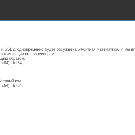
 и SSE2, одновременно будет обсуждена 64-битная математика. И мы в
 оптимизации оп процессорам.
щим образом.
nt64) : Int64;
лерный код.
nt64) : Int64;