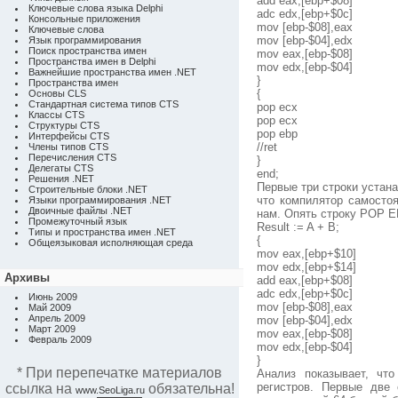
add eax,[ebp+$08]
Ключевые слова языка Delphi
adc edx,[ebp+$0c]
Консольные приложения
mov [ebp-$08],eax
Ключевые слова
mov [ebp-$04],edx
Язык программирования
Поиск пространства имен
mov eax,[ebp-$08]
Пространства имен в Delphi
mov edx,[ebp-$04]
Важнейшие пространства имен .NET
}
Пространства имен
{
Основы CLS
Стандартная система типов CTS
pop ecx
Классы CTS
pop ecx
Структуры CTS
pop ebp
Интерфейсы CTS
//ret
Члены типов CTS
Перечисления CTS
}
Делегаты CTS
end;
Решения .NET
Первые три строки уста
Строительные блоки .NET
что компилятор самосто
Языки программирования .NET
Двоичные файлы .NET
нам. Опять строку POP EB
Промежуточный язык
Result := A + B;
Типы и пространства имен .NET
{
Общеязыковая исполняющая среда
mov eax,[ebp+$10]
mov edx,[ebp+$14]
Архивы
add eax,[ebp+$08]
adc edx,[ebp+$0c]
Июнь 2009
mov [ebp-$08],eax
Май 2009
Апрель 2009
mov [ebp-$04],edx
Март 2009
mov eax,[ebp-$08]
Февраль 2009
mov edx,[ebp-$04]
}
* При перепечатке материалов
Анализ показывает, чт
регистров. Первые две
ссылка на
обязательна!
www.SeoLiga.ru