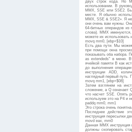
двух строк кода. Но 
использовании. В руково
MMX, SSE или SSE2. Был
месте. Я обычно использ
MMX, SSE & SSE2». Я не 
они очень вам нужны. Он
64-битных операндов из
слова). MMX именуются, 
можете их использовать и
movq mm0, [ebp+$10]
Есть два пути. Мы можем
при помощи окна просм
показывать оба набора. 
as extendeds" в меню. В
ячейкой памяти B как ис
до выполнения операци
инструкции ADD, коли
наглядный первый путь.
movq mm1, [ebp+$08]
Затем взглянем на инс
сложение, а Q означает 
что насчет SSE. Опять р
используем это на P4 и н
paddq mm0, mm1
Это строка очень понятн
Последнее действие эт
инструкция пересылки дво
movd eax, mm0
Данная MMX инструкция 
должны скопировать ста