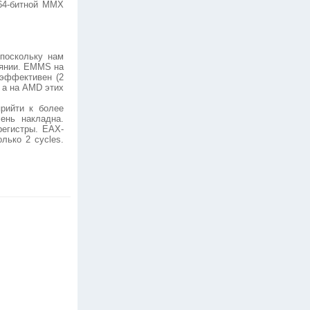
 64-битной MMX
поскольку нам
оянии. EMMS на
 эффективен (2
, а на AMD этих
рийти к более
ень накладна.
регистры. EAX-
лько 2 cycles.