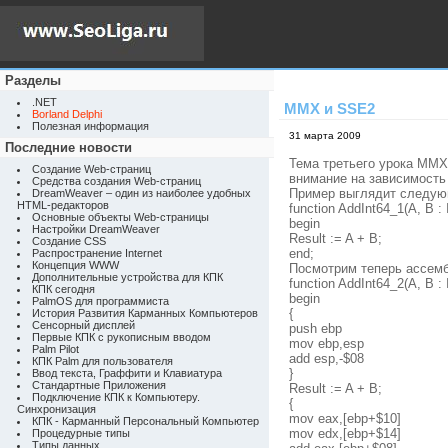
Разделы
.NET
MMX и SSE2
Borland Delphi
Полезная информация
31 марта 2009
Последние новости
Тема третьего урока MMX
Создание Web-страниц
внимание на зависимость
Средства создания Web-страниц
Пример выглядит следую
DreamWeaver – один из наиболее удобных
HTML-редакторов
function AddInt64_1(A, B : I
Основные объекты Web-страницы
begin
Настройки DreamWeaver
Result := A + B;
Создание CSS
end;
Распространение Internet
Концепция WWW
Посмотрим теперь ассемб
Дополнительные устройства для КПК
function AddInt64_2(A, B : I
КПК сегодня
begin
PalmOS для программиста
{
История Развития Карманных Компьютеров
Сенсорный дисплей
push ebp
Первые КПК с рукописным вводом
mov ebp,esp
Palm Pilot
add esp,-$08
КПК Palm для пользователя
}
Ввод текста, Граффити и Клавиатура
Стандартные Приложения
Result := A + B;
Подключение КПК к Компьютеру.
{
Синхронизация
mov eax,[ebp+$10]
КПК - Карманный Персональный Компьютер
mov edx,[ebp+$14]
Процедурные типы
Типы данных