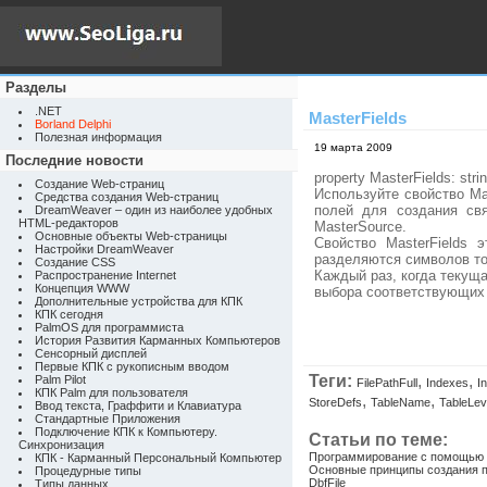
Разделы
.NET
MasterFields
Borland Delphi
Полезная информация
19 марта 2009
Последние новости
property MasterFields: stri
Создание Web-страниц
Используйте свойство Ma
Средства создания Web-страниц
полей для создания свя
DreamWeaver – один из наиболее удобных
HTML-редакторов
MasterSource.
Основные объекты Web-страницы
Свойство MasterFields
Настройки DreamWeaver
разделяются символов то
Создание CSS
Каждый раз, когда текуща
Распространение Internet
Концепция WWW
выбора соответствующих 
Дополнительные устройства для КПК
КПК сегодня
PalmOS для программиста
История Развития Карманных Компьютеров
Сенсорный дисплей
Первые КПК с рукописным вводом
Теги:
,
,
Palm Pilot
FilePathFull
Indexes
I
КПК Palm для пользователя
,
,
StoreDefs
TableName
TableLev
Ввод текста, Граффити и Клавиатура
Стандартные Приложения
Подключение КПК к Компьютеру.
Статьи по теме:
Синхронизация
Программирование с помощью 
КПК - Карманный Персональный Компьютер
Основные принципы создания п
Процедурные типы
DbfFile
Типы данных