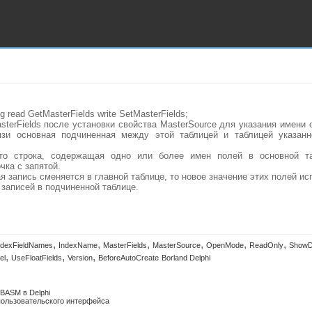
ng read GetMasterFields write SetMasterFields;
sterFields после установки свойства MasterSource для указания имени 
зи основная подчиненная между этой таблицей и таблицей указанн
 это строка, содержащая одно или более имен полей в основной т
чка с запятой.
я запись сменяется в главной таблице, то новое значение этих полей и
записей в подчиненной таблице.
,
,
,
,
,
,
ndexFieldNames
IndexName
MasterFields
MasterSource
OpenMode
ReadOnly
ShowD
,
,
,
el
UseFloatFields
Version
BeforeAutoCreate
Borland Delphi
BASM в Delphi
ользовательского интерфейса