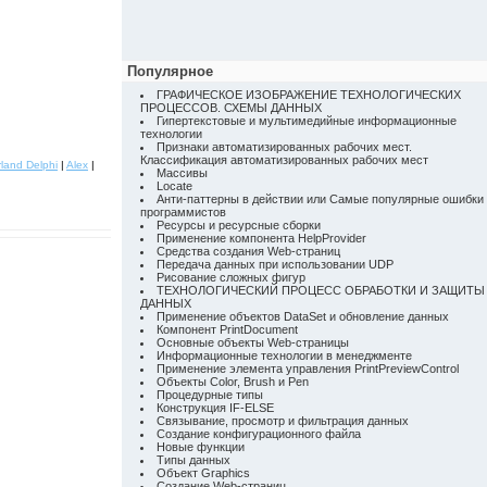
Популярное
ГРАФИЧЕСКОЕ ИЗОБРАЖЕНИЕ ТЕХНОЛОГИЧЕСКИХ
ПРОЦЕССОВ. СХЕМЫ ДАННЫХ
Гипертекстовые и мультимедийные информационные
технологии
Признаки автоматизированных рабочих мест.
Классификация автоматизированных рабочих мест
land Delphi
|
Alex
|
Массивы
Locate
Анти-паттерны в действии или Самые популярные ошибки
программистов
Ресурсы и ресурсные сборки
Применение компонента HelpProvider
Средства создания Web-страниц
Передача данных при использовании UDP
Рисование сложных фигур
ТЕХНОЛОГИЧЕСКИЙ ПРОЦЕСС ОБРАБОТКИ И ЗАЩИТЫ
ДАННЫХ
Применение объектов DataSet и обновление данных
Компонент PrintDocument
Основные объекты Web-страницы
Информационные технологии в менеджменте
Применение элемента управления PrintPreviewControl
Объекты Color, Brush и Pen
Процедурные типы
Конструкция IF-ELSE
Связывание, просмотр и фильтрация данных
Создание конфигурационного файла
Новые функции
Типы данных
Объект Graphics
Создание Web-страниц