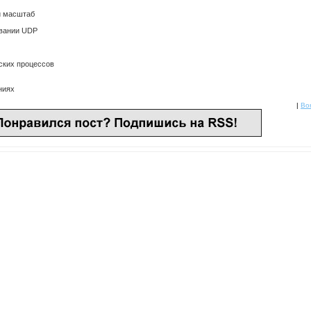
и масштаб
овании UDP
ских процессов
ниях
|
Bor