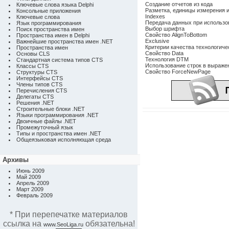
Создание отчетов из кода
Ключевые слова языка Delphi
Разметка, единицы измерения 
Консольные приложения
Indexes
Ключевые слова
Передача данных при использ
Язык программирования
Выбор шрифта
Поиск пространства имен
Свойство AlignToBottom
Пространства имен в Delphi
Exclusive
Важнейшие пространства имен .NET
Критерии качества технологиче
Пространства имен
Свойство Data
Основы CLS
Технология DTM
Стандартная система типов CTS
Использование строк в выраже
Классы CTS
Свойство ForceNewPage
Структуры CTS
Интерфейсы CTS
Члены типов CTS
Перечисления CTS
Делегаты CTS
Решения .NET
Строительные блоки .NET
Языки программирования .NET
Двоичные файлы .NET
Промежуточный язык
Типы и пространства имен .NET
Общеязыковая исполняющая среда
Архивы
Июнь 2009
Май 2009
Апрель 2009
Март 2009
Февраль 2009
* При перепечатке материалов
ссылка на
обязательна!
www.SeoLiga.ru