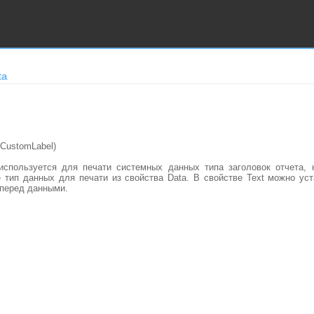
ta
CustomLabel)
спользуется для печати системных данных типа заголовок отчета, 
е тип данных для печати из свойства Data. В свойстве Text можно ус
 перед данными.