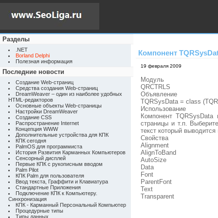
Разделы
.NET
Компонент TQRSysDa
Borland Delphi
Полезная информация
19 февраля 2009
Последние новости
Модуль
Создание Web-страниц
QRCTRLS
Средства создания Web-страниц
Объявление
DreamWeaver – один из наиболее удобных
HTML-редакторов
TQRSysData = class (TQR
Основные объекты Web-страницы
Использование
Настройки DreamWeaver
Компонент TQRSysData и
Создание CSS
страницы и т.п. Выберит
Распространение Internet
Концепция WWW
текст который выводится
Дополнительные устройства для КПК
Свойства
КПК сегодня
Alignment
PalmOS для программиста
AlignToBand
История Развития Карманных Компьютеров
Сенсорный дисплей
AutoSize
Первые КПК с рукописным вводом
Data
Palm Pilot
Font
КПК Palm для пользователя
ParentFont
Ввод текста, Граффити и Клавиатура
Стандартные Приложения
Text
Подключение КПК к Компьютеру.
Transparent
Синхронизация
КПК - Карманный Персональный Компьютер
Процедурные типы
Типы данных