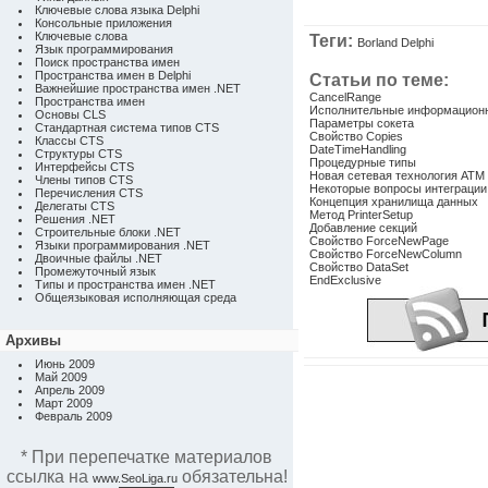
Ключевые слова языка Delphi
Консольные приложения
Ключевые слова
Теги:
Borland Delphi
Язык программирования
Поиск пространства имен
Пространства имен в Delphi
Статьи по теме:
Важнейшие пространства имен .NET
CancelRange
Пространства имен
Исполнительные информационны
Основы CLS
Параметры сокета
Стандартная система типов CTS
Свойство Copies
Классы CTS
DateTimeHandling
Структуры CTS
Процедурные типы
Интерфейсы CTS
Новая сетевая технология АТМ
Члены типов CTS
Некоторые вопросы интеграции
Перечисления CTS
Концепция хранилища данных
Делегаты CTS
Метод PrinterSetup
Решения .NET
Добавление секций
Строительные блоки .NET
Свойство ForceNewPage
Языки программирования .NET
Свойство ForceNewColumn
Двоичные файлы .NET
Свойство DataSet
Промежуточный язык
EndExclusive
Типы и пространства имен .NET
Общеязыковая исполняющая среда
Архивы
Июнь 2009
Май 2009
Апрель 2009
Март 2009
Февраль 2009
* При перепечатке материалов
ссылка на
обязательна!
www.SeoLiga.ru