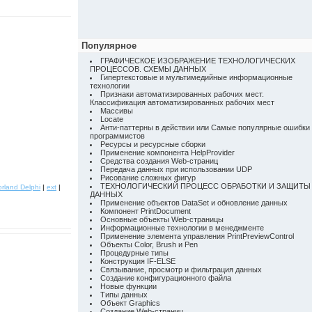
Популярное
ГРАФИЧЕСКОЕ ИЗОБРАЖЕНИЕ ТЕХНОЛОГИЧЕСКИХ
ПРОЦЕССОВ. СХЕМЫ ДАННЫХ
Гипертекстовые и мультимедийные информационные
технологии
Признаки автоматизированных рабочих мест.
Классификация автоматизированных рабочих мест
Массивы
Locate
Анти-паттерны в действии или Самые популярные ошибки
программистов
Ресурсы и ресурсные сборки
Применение компонента HelpProvider
Средства создания Web-страниц
Передача данных при использовании UDP
Рисование сложных фигур
ТЕХНОЛОГИЧЕСКИЙ ПРОЦЕСС ОБРАБОТКИ И ЗАЩИТЫ
rland Delphi
|
ext
|
ДАННЫХ
Применение объектов DataSet и обновление данных
Компонент PrintDocument
Основные объекты Web-страницы
Информационные технологии в менеджменте
Применение элемента управления PrintPreviewControl
Объекты Color, Brush и Pen
Процедурные типы
Конструкция IF-ELSE
Связывание, просмотр и фильтрация данных
Создание конфигурационного файла
Новые функции
Типы данных
Объект Graphics
Создание Web-страниц