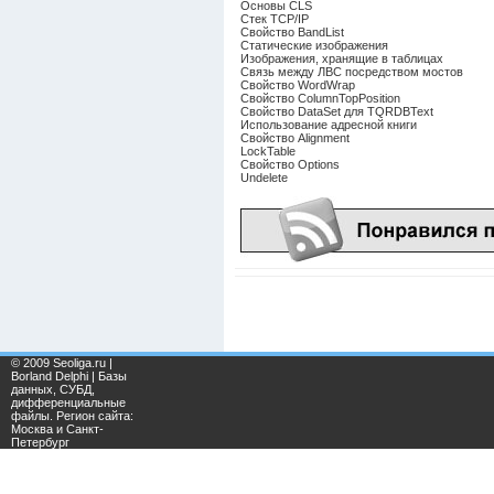
Основы CLS
Стек TCP/IP
Свойство BandList
Статические изображения
Изображения, хранящие в таблицах
Связь между ЛВС посредством мостов
Свойство WordWrap
Свойство ColumnTopPosition
Свойство DataSet для TQRDBText
Использование адресной книги
Свойство Alignment
LockTable
Свойство Options
Undelete
© 2009 Seoliga.ru |
Borland Delphi | Базы
данных, СУБД,
дифференциальные
файлы. Регион сайта:
Москва и Санкт-
Петербург