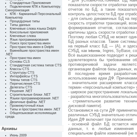
- для условно-постоянных БД на
Стандартные Приложения
показатели скорости отработки зап
Подключение КПК к Компьютеру.
отчетов по БД, а такие показател
Синхронизация
контроль целостности БД при отрабо
КПК - Карманный Персональный
Компьютер
- для сильно динамичных БД на пер
Процедурные типы
скорость отработки транзакций, воз
Типы данных
формирования отчетов, согласова
Ключевые слова языка Delphi
критичны здесь скорости отработки 
Консольные приложения
Ключевые слова
Поэтому любая СУБД не может один
Язык программирования
БД разных классов. Такие систем
Поиск пространства имен
на первый класс БД — (А), и здес
Пространства имен в Delphi
СУБД, как
, Ingres, SyBase, 
Важнейшие пространства имен
Informix
.NET
Всё вышесказанное подводит к реш
Пространства имен
удовлетворяла бы требованиям об
Основы CLS
противоречивой задачи являет
Стандартная система типов CTS
организации файлов базы данных, 
Классы CTS
Структуры CTS
В последнее время разработч
Интерфейсы CTS
использованию идеи ДФ. Причинам
Члены типов CTS
- значительное расширение клас
Перечисления CTS
термин «персональный компьютер» у
Делегаты CTS
Решения .NET
- широкое распространение локальн
Строительные блоки .NET
- разработка многопользовательски
Языки программирования .NET
- стремительное развитие техни
Двоичные файлы .NET
дисковой памяти).
Промежуточный язык
Типы и пространства имен .NET
Остановимся на сути ДФ примените
Общеязыковая исполняющая
различных СУБД значительно отлич
среда
Идея ДФ включает три положения:
- основной файл БД остается не
Архивы
данных, т. е. любые изменения 
специальном файле изменений (не п
Июнь 2009