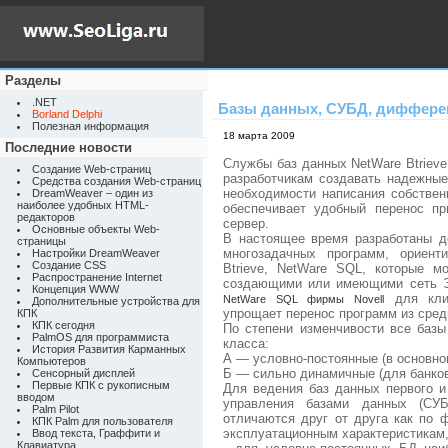
Разделы
.NET
Базы данных, СУБД, диффер
Borland Delphi
Полезная информация
18 марта 2009
Последние новости
Службы баз данных NetWare Btriev
Создание Web-страниц
разработчикам создавать надежны
Средства создания Web-страниц
необходимости написания собствен
DreamWeaver – один из
наиболее удобных HTML-
обеспечивает удобный перенос п
редакторов
сервер.
Основные объекты Web-
В настоящее время разработаны д
страницы
многозадачных программ, ориент
Настройки DreamWeaver
Создание CSS
Btrieve, NetWare SQL, которые м
Распространение Internet
создающими или имеющими сеть Э
Концепция WWW
для клие
NetWare SQL фирмы Novell
Дополнительные устройства для
упрощает перенос программ из среды
КПК
КПК сегодня
По степени изменчивости все базы
PalmOS для программиста
класса:
История Развития Карманных
А — условно-постоянные (в основно
Компьютеров
Б — сильно динамичные (для банковс
Сенсорный дисплей
Первые КПК с рукописным
Для ведения баз данных первого и
вводом
управления базами данных (СУБ
Palm Pilot
отличаются друг от друга как по 
КПК Palm для пользователя
эксплуатационным характеристикам,
Ввод текста, Граффити и
Клавиатура