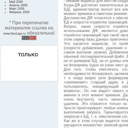
- никакие индексы для него не созд
Май 2009
Когда ДФ достигнет значительных р
Апрель 2009
Март 2009
БД), администратор вносит все и
Февраль 2009
момент времени в пакетном режиме.
Достоинства ДФ относятся к обесп
БД и скорости отработки транзакций
* При перепечатке
Вопрос, какие скорости отработ
материалов ссылка на
использовании ДФ, является дов
обязательна!
www.SeoLiga.ru
отработки транзакций при такой орг
этом сервер базы данных практичес
Что касается индексов, то про
(скорости добавления, удаления 
самом высоком уровне). Добавлен
обычный последовательный файл. В
ни от размеров БД, ни от длины кл
на блокировку (одно из узких мест 
Для того, чтобы обеспечить сог
необходимости блокировать целиком
т. е. когда запрос (или формируе
«запоминает» старший адрес в 
пользователь, инициирующий св
момента». Он «не видит» никого 
именно в этот момент времени. Да
очень быстрого), часть записей
удалена. Это отразится только н
просто проигнорирует любые измен
выполнения запроса. Гарантирует
запросов к БД, т. е. обеспечение со
Как же в этом случае ведется пои
находится множество записей-целей