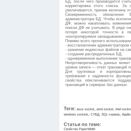
БД, после чего производится счит
корректировка этого списка. За 
увеличивается, причем величина эт
Своевременность обновлени
администратора БД. Чтобы исключи
ДФ, можно накапливать изменени
поиске ДФ не учитывать. В ряде сис
потеря некоторой точности в 
«контролируемое запаздывание».
Помимо всего прочего использовани
- восстановление администратором 
- хранение индексных файлов на са
- создание распределенных БД;
- одновременное выполнение транза
Непротиворечивость данных может
уровне записи — откат транзакций 
Для групповых и корпоративн
требования к надежности функци
свойства обеспечиваются подде
транзакций в серверах баз данных.
Теги:
,
,
asus socket
amd socket
intel socke
,
,
,
windows sockets
СУБД
SQL-сервер
Applic
Статьи по теме:
Свойство PaperWidth