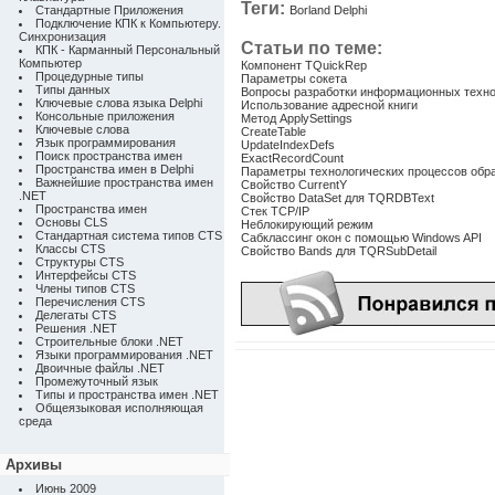
Теги:
Стандартные Приложения
Borland Delphi
Подключение КПК к Компьютеру.
Синхронизация
Статьи по теме:
КПК - Карманный Персональный
Компьютер
Компонент TQuickRep
Процедурные типы
Параметры сокета
Типы данных
Вопросы разработки информационных техно
Ключевые слова языка Delphi
Использование адресной книги
Консольные приложения
Метод ApplySettings
Ключевые слова
CreateTable
Язык программирования
UpdateIndexDefs
Поиск пространства имен
ExactRecordCount
Пространства имен в Delphi
Параметры технологических процессов обр
Важнейшие пространства имен
Свойство CurrentY
.NET
Свойство DataSet для TQRDBText
Пространства имен
Стек TCP/IP
Основы CLS
Неблокирующий режим
Стандартная система типов CTS
Сабклассинг окон с помощью Windows API
Классы CTS
Свойство Bands для TQRSubDetail
Структуры CTS
Интерфейсы CTS
Члены типов CTS
Перечисления CTS
Делегаты CTS
Решения .NET
Строительные блоки .NET
Языки программирования .NET
Двоичные файлы .NET
Промежуточный язык
Типы и пространства имен .NET
Общеязыковая исполняющая
среда
Архивы
Июнь 2009