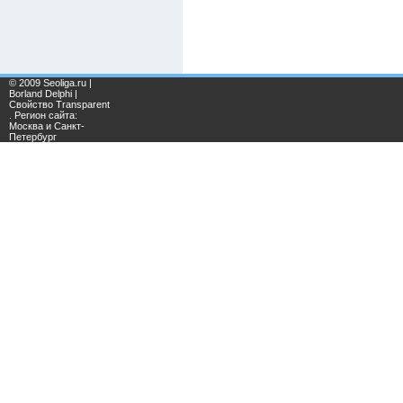
© 2009 Seoliga.ru |
Borland Delphi |
Свойство Transparent
. Регион сайта:
Москва и Санкт-
Петербург