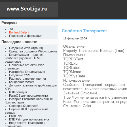
Разделы
.NET
Свойство Transparent
Borland Delphi
Полезная информация
19 февраля 2009
Последние новости
Объявление
Создание Web-страниц
Property Transparent: Boolean (True)
Средства создания Web-страниц
Применимо к
DreamWeaver – один из
наиболее удобных HTML-
TQRDBText
редакторов
TQRExpr
Основные объекты Web-
TQRLabel
страницы
TQRMemo
Настройки DreamWeaver
Создание CSS
TQRSysData
Распространение Internet
Использование
Концепция WWW
Свойство Transparent определя
Дополнительные устройства для
печатается, то через печатный комп
КПК
КПК сегодня
Значение Описание
PalmOS для программиста
True Фон не печатается (по умолчан
История Развития Карманных
False Фон печатается цветом, опред
Компьютеров
См. также: Color
Сенсорный дисплей
Первые КПК с рукописным
вводом
Palm Pilot
КПК Palm для пользователя
Ввод текста, Граффити и
Клавиатура