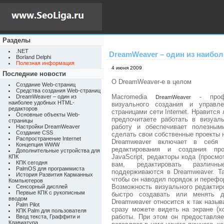
Разделы
.NET
DreamWeaver – один из наибо
Borland Delphi
Полезная информация
4 июня 2009
Последние новости
О DreamWeaver-е в целом
Создание Web-страниц
Средства создания Web-страниц
Macromedia
- профе
DreamWeaver – один из
DreamWeaver
наиболее удобных HTML-
визуального создания и управл
редакторов
страницами сети Internet. Нравитс
Основные объекты Web-
предпочитаете работать в визуал
страницы
работу и обеспечивает полезным
Настройки DreamWeaver
Создание CSS
сделать свои собственные проекты
Распространение Internet
Dreamweaver включает в себя 
Концепция WWW
редактирования и создания пр
Дополнительные устройства для
JavaScript, редакторы кода (просмо
КПК
КПК сегодня
вам, редактировать различн
PalmOS для программиста
поддерживаются в Dreamweaver. Т
История Развития Карманных
чтобы он наводил порядок и перефо
Компьютеров
Возможность визуального редактир
Сенсорный дисплей
Первые КПК с рукописным
быстро создавать или менять д
вводом
Dreamweaver относится к так назыв
Palm Pilot
сразу можете видеть на экране (х
КПК Palm для пользователя
работы. При этом он предоставляе
Ввод текста, Граффити и
Клавиатура