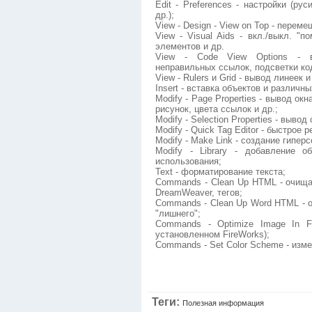
Edit - Preferences - настройки (ру
др.);
View - Design - View on Top - перем
View - Visual Aids - вкл./выкл. "
элементов и др.
View - Code View Options - в
неправильных ссылок, подсветки ко
View - Rulers и Grid - вывод линеек и
Insert - вставка объектов и различн
Modify - Page Properties - вывод ок
рисунок, цвета ссылок и др.;
Modify - Selection Properties - выво
Modify - Quick Tag Editor - быстрое 
Modify - Make Link - создание гипер
Modify - Library - добавление 
использования;
Text - форматирование текста;
Commands - Clean Up HTML - очищае
DreamWeaver, тегов;
Commands - Clean Up Word HTML - о
"лишнего";
Commands - Optimize Image In F
установленном FireWorks);
Commands - Set Color Scheme - изм
Теги:
Полезная информация