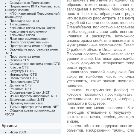
вставляет в него ничего лишнего, ка
Стандартные Приложения
образом, можно создавать свою с
Подключение КПК к Компьютеру.
заглядывая в источник. Можно на ж
Синхронизация
просто. Простота обращения с ред
КПК - Карманный Персональный
Компьютер
что возможно рассмотреть все цен
Процедурные типы
с удобной панели непосредственно 
Типы данных
DreamWeaver полностью настраива
Ключевые слова языка Delphi
чтобы создавать свои собственные
Консольные приложения
Ключевые слова
клавиши и расширять возможнос
Язык программирования
инспекторами свойств и новыми отче
Поиск пространства имен
Функциональные возможности Drea
Пространства имен в Delphi
О рабочей области Dreamweaver
Важнейшие пространства имен
.NET
Рабочая область Dreamweaver наст
Пространства имен
уровни знаний. Вот некоторые наиб
Основы CLS
- окно документа отображает тек
Стандартная система типов CTS
редактируете.
Классы CTS
Структуры CTS
- навигатор панелей внизу окна D
Интерфейсы CTS
закрытия наиболее часто исполь
Члены типов CTS
установить, какие значки появля
Перечисления CTS
панелей.
Делегаты CTS
Решения .NET
- панель инструментов (toolbar)
Строительные блоки .NET
которые позволяют просматривать
Языки программирования .NET
устанавливать опции вида, и обращ
Двоичные файлы .NET
просмотр в браузере.
Промежуточный язык
Типы и пространства имен .NET
- контекстное меню позволяет бы
Общеязыковая исполняющая
имеющим отношение к текущему в
среда
контекстное меню, необходимо щел
в окне.
Архивы
- панель объектов содержит кнопки
объектов, изображений, таблиц, с
Июнь 2009