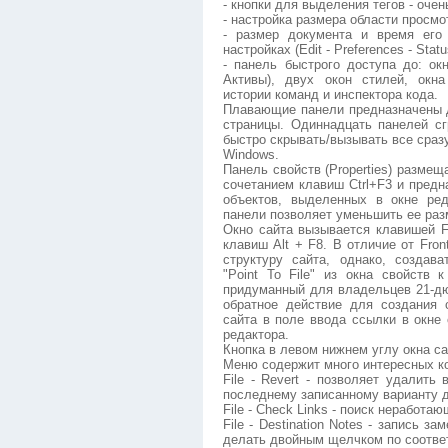
- кнопки для выделения тегов - очен
- настройка размера области просмо
- размер документа и время его 
настройках (Edit - Preferences - Statu
- панель быстрого доступа до: ок
Активы), двух окон стилей, окна
истории команд и инспектора кода.
Плавающие панели предназначены 
страницы. Одиннадцать панелей с
быстро скрывать/вызывать все сраз
Windows.
Панель свойств (Properties) размещ
сочетанием клавиш Ctrl+F3 и предн
объектов, выделенных в окне ре
панели позволяет уменьшить ее раз
Окно сайта вызывается клавишей F
клавиш Alt + F8. В отличие от Fro
структуру сайта, однако, создав
"Point To File" из окна свойств
придуманный для владельцев 21-д
обратное действие для создания 
сайта в поле ввода ссылки в окне
редактора.
Кнопка в левом нижнем углу окна с
Меню содержит много интересных к
File - Revert - позволяет удалить
последнему записанному варианту 
File - Check Links - поиск неработа
File - Destination Notes - запись з
делать двойным щелчком по соответ