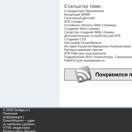
Статьи по теме:
Стандартные Приложения
Концепция WWW
Сенсорный дисплей
КПК сегодня
Основные объекты Web-страницы
Создание Web-страниц
Средства создания Web-страниц
Дополнительные устройства для КПК
Создание CSS
Настройки DreamWeaver
История Развития Карманных Компьютеров
Распространение Internet
КПК Palm для пользователя
Подключение КПК к Компьютеру. Синхрониз
PalmOS для программиста
© 2009 Seoliga.ru |
Полезная
информация |
DreamWeaver – один
из наиболее удобных
HTML-редакторов.
Регион сайта: Москва