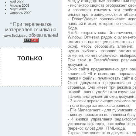
между стандартным различными вид
Май 2009
- инспектор свойств отображает сво
Апрель 2009
Март 2009
и позволяет изменять эти свойст
Февраль 2009
инспекторе, в зависимости от объект
- DreamWeaver обеспечивает испо
панелей и окон, которые не показаны
* При перепечатке
Кода.
материалов ссылка на
Чтобы открыть окна Dreamweaver,
обязательна!
www.SeoLiga.ru
Window. Отметка рядом с элементо
элемент в настоящее время открыт 
окон). Чтобы отобразить элемент,
нужно выбрать название элемент
отмечен, но не появляется, выбираю
При этом в DreamWeaver различа
документа.
Окно сайта предназначено для ра
клавишей F8 и позволяет переклю
папки и файлы, публиковать сайт в 
Окно документа предназначено д
страницы. Оно имеет три режима ра
второй - очень удобен для изучения
Панель инструментов окна документ
- 3 кнопки переключения режимов ок
- поле ввода заголовка страницы;
- File Management - для публикации 
- кнопку просмотра во внешнем брау
- 4 кнопки управления редактором
установка закладок, настройка окн
(перенос слов) для HTML-кода.
Строка состояния окна документа с