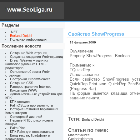
Разделы
.NET
Свойство ShowProgress
Borland Delphi
Полезная информация
19 февраля 2009
Последние новости
Объявление
Создание Web-страниц
Property ShowProgress: Boolean
Средства создания Web-страниц
DreamWeaver – один из
наиболее удобных HTML-
Применимо к
редакторов
TQuickRep
Основные объекты Web-
Использование
страницы
Если свойство ShowProgress уст
Настройки DreamWeaver
Создание CSS
QuickRep.Print или QuickRep.Prin
Распространение Internet
(Progress Bar).
Концепция WWW
На форме имеется клавиша отмен
Дополнительные устройства для
задание печати.
КПК
КПК сегодня
PalmOS для программиста
История Развития Карманных
Компьютеров
Сенсорный дисплей
Теги:
Borland Delphi
Первые КПК с рукописным
вводом
Palm Pilot
Статьи по теме:
КПК Palm для пользователя
MasterSource
Ввод текста, Граффити и
GetIndexNames
Клавиатура