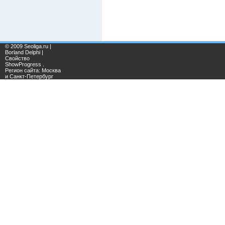
© 2009 Seoliga.ru |
Borland Delphi |
Свойство
ShowProgress .
Регион сайта: Москва
и Санкт-Петербург