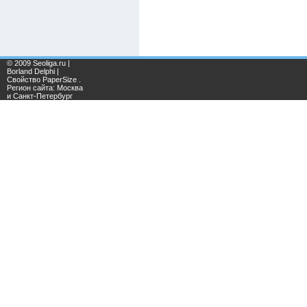
© 2009 Seoliga.ru |
Borland Delphi |
Свойство PaperSize .
Регион сайта: Москва
и Санкт-Петербург