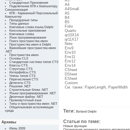
A3
Стандартные Приложения
A4
Подключение КПК к Компьютеру.
A4Small
Синхронизация
A5
КПК - Карманный Персональный
Компьютер
B4
Процедурные типы
B5
Типы данных
Folio
Ключевые слова языка Delphi
Quarto
Консольные приложения
Ключевые слова
qr10X14
Язык программирования
qr11X17
Поиск пространства имен
Note
Пространства имен в Delphi
Env9
Важнейшие пространства имен
.NET
Env10
Пространства имен
Env11
Основы CLS
Env12
Стандартная система типов CTS
Env14
Классы CTS
Структуры CTS
CSheet
Интерфейсы CTS
DSheet
Члены типов CTS
ESheet
Перечисления CTS
Custom
Делегаты CTS
Решения .NET
См. также: PaperLength, PaperWidth
Строительные блоки .NET
Языки программирования .NET
Двоичные файлы .NET
Промежуточный язык
Типы и пространства имен .NET
Общеязыковая исполняющая
Теги:
среда
Borland Delphi
Статьи по теме:
Архивы
Новые функции
Июнь 2009
Организация экранного диалога автоматизи