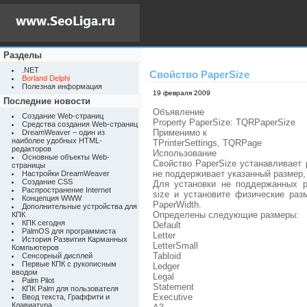
Разделы
.NET
Свойство PaperSize
Borland Delphi
Полезная информация
19 февраля 2009
Последние новости
Объявление
Создание Web-страниц
Property PaperSize: TQRPaperSize
Средства создания Web-страниц
Применимо к
DreamWeaver – один из
наиболее удобных HTML-
TPrinterSettings, TQRPage
редакторов
Использование
Основные объекты Web-
Свойство PaperSize устанавливает 
страницы
не поддерживает указанный размер,
Настройки DreamWeaver
Создание CSS
Для установки не поддержанных р
Распространение Internet
size и установите физические ра
Концепция WWW
PaperWidth.
Дополнительные устройства для
Определены следующие размеры:
КПК
КПК сегодня
Default
PalmOS для программиста
Letter
История Развития Карманных
LetterSmall
Компьютеров
Tabloid
Сенсорный дисплей
Первые КПК с рукописным
Ledger
вводом
Legal
Palm Pilot
Statement
КПК Palm для пользователя
Executive
Ввод текста, Граффити и
Клавиатура