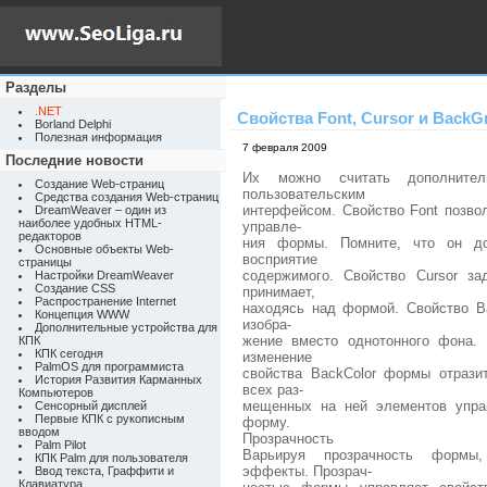
Разделы
.NET
Свойства Font, Cursor и Back
Borland Delphi
Полезная информация
7 февраля 2009
Последние новости
Их можно считать дополнител
Создание Web-страниц
пользовательским
Средства создания Web-страниц
интерфейсом. Свойство Font позво
DreamWeaver – один из
наиболее удобных HTML-
управле-
редакторов
ния формы. Помните, что он до
Основные объекты Web-
восприятие
страницы
содержимого. Свойство Cursor з
Настройки DreamWeaver
Создание CSS
принимает,
Распространение Internet
находясь над формой. Свойство B
Концепция WWW
изобра-
Дополнительные устройства для
жение вместо однотонного фона.
КПК
КПК сегодня
изменение
PalmOS для программиста
свойства BackColor формы отрази
История Развития Карманных
всех раз-
Компьютеров
мещенных на ней элементов упра
Сенсорный дисплей
Первые КПК с рукописным
форму.
вводом
Прозрачность
Palm Pilot
Варьируя прозрачность формы,
КПК Palm для пользователя
эффекты. Прозрач-
Ввод текста, Граффити и
Клавиатура