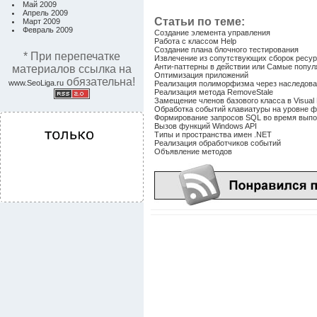
Май 2009
Апрель 2009
Статьи по теме:
Март 2009
Февраль 2009
Создание элемента управления
Работа с классом Help
Создание плана блочного тестирования
* При перепечатке
Извлечение из сопутствующих сборок ресур
Анти-паттерны в действии или Самые попу
материалов ссылка на
Оптимизация приложений
обязательна!
www.SeoLiga.ru
Реализация полиморфизма через наследов
Реализация метода RemoveStale
Замещение членов базового класса в Visual 
Обработка событий клавиатуры на уровне 
Формирование запросов SQL во время вып
Вызов функций Windows API
Типы и пространства имен .NET
Реализация обработчиков событий
Объявление методов