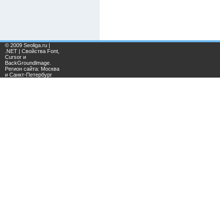
© 2009 Seoliga.ru |
.NET | Свойства Font,
Cursor и
BackGroundlmage.
Регион сайта: Москва
и Санкт-Петербург