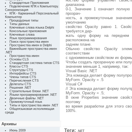
ностью формы управляет свойств
Стандартные Приложения
диапазона
Подключение КПК к Компьютеру.
0-1, Значение 1 означает полную
Синхронизация
прозрач-
КПК - Карманный Персональный
Компьютер
ность, а промежуточные значени
Процедурные типы
умолчанию
Типы данных
свойство Opacity равно 1. Свойс
Ключевые слова языка Delphi
требуется дер-
Консольные приложения
Ключевые слова
жать одну форму на переднем п
Язык программирования
расположена на
Поиск пространства имен
заднем плане.
Пространства имен в Delphi
Обычно свойство Opacity элеме
Важнейшие пространства имен
.NET
соответствии
Пространства имен
с одноименным свойством их формы
Основы CLS
Чтобы создать прозрачную или полу
Стандартная система типов CTS
значение меньше 1, например, так:
Классы CTS
Структуры CTS
Visual Basic .NET
Интерфейсы CTS
Эта команда делает форму полупро
Члены типов CTS
MyForm. Opacity = .5
Перечисления CTS
Visual C#
Делегаты CTS
Решения .NET
// Эта команда делает форму полуп
Строительные блоки .NET
MyForm. Opacity = .5;
Языки программирования .NET
В окне Properties значение свойс
Двоичные файлы .NET
поэтому
Промежуточный язык
Типы и пространства имен .NET
во время разработки для этого св
Общеязыковая исполняющая
100%.
среда
Архивы
Теги:
Июнь 2009
.NET