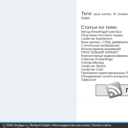
Теги:
,
,
asus socket
IP
borland
Delphi
Статьи по теме:
Метод ResetPageFooterSize
Получение почтового ящика
Свойство AutoStretch
Базы данных, СУБД, диффере
Статические изображения
Использование выражений
ПРОСТЕЙШИЙ DATASET
Компьютерные видеоконферен
Событие OnStartPage
OnIndexMissing
Свойство Stretch
Свойство Color
Проблемно-ориентированные 
Объединение сетей в интерсет
TableLevel
© 2009 Seoliga.ru | Borland Delphi | Многоадресная рассылка. Регион сайта: