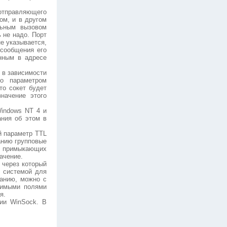
 отправляющего
ом, и в другом
льным вызовом
 не надо. Порт
е указывается,
 сообщения его
анным в адресе
 в зависимости
о параметром
то сокет будет
начение этого
Windows NT 4 и
ания об этом в
й параметр TTL
чанию групповые
но примыкающих
ачение.
 через который
й системой для
чанию, можно с
ачимыми полями
я.
сии WinSock. В