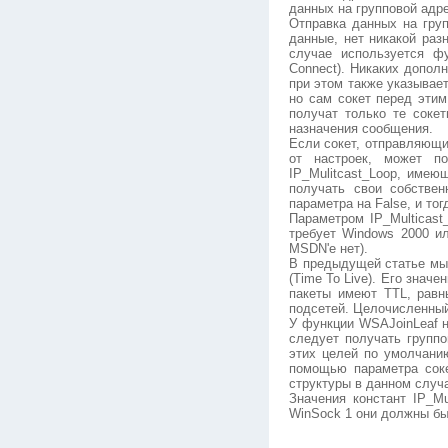
данных на групповой адре
Отправка данных на груп
данные, нет никакой раз
случае используется 
Connect). Никаких допол
при этом также указывает
но сам сокет перед этим
получат только те соке
назначения сообщения.
Если сокет, отправляющи
от настроек, может п
IP_Mulitcast_Loop, имею
получать свои собстве
параметра на False, и то
Параметром IP_Multicast
требует Windows 2000 и
MSDN'е нет).
В предыдущей статье мы 
(Time To Live). Его знач
пакеты имеют TTL, равн
подсетей. Целочисленный 
У функции WSAJoinLeaf н
следует получать групп
этих целей по умолчани
помощью параметра соке
структуры в данном случа
Значения констант IP_Mul
WinSock 1 они должны быть