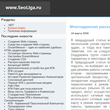
Разделы
.NET
Многоадресная расс
Borland Delphi
Полезная информация
19 марта 2009
Последние новости
В предыдущей статье мы
Создание Web-страниц
нескольким узлам групп
Средства создания Web-страниц
адрес, и тогда все пак
DreamWeaver – один из наиболее удобных
HTML-редакторов
Заметим, что не следуе
Основные объекты Web-страницы
(поддержка групп сокет
Настройки DreamWeaver
параметры в некоторых ф
Создание CSS
В предыдущей статье мы
Распространение Internet
Концепция WWW
подсеть, но выбирает из
Дополнительные устройства для КПК
два режима работы сетев
КПК сегодня
втором - программными 
PalmOS для программиста
центральный процессор,
История Развития Карманных Компьютеров
Сенсорный дисплей
аппаратная поддержка I
Первые КПК с рукописным вводом
переключения в режим 
Palm Pilot
несколько (обычно 16 ил
КПК Palm для пользователя
предел, могут осуществ
Ввод текста, Граффити и Клавиатура
Стандартные Приложения
используют сетевые ка
Подключение КПК к Компьютеру.
используют сетевые кар
Синхронизация
карту в режим программ
КПК - Карманный Персональный Компьютер
пакеты, превышает её 
Процедурные типы
Типы данных