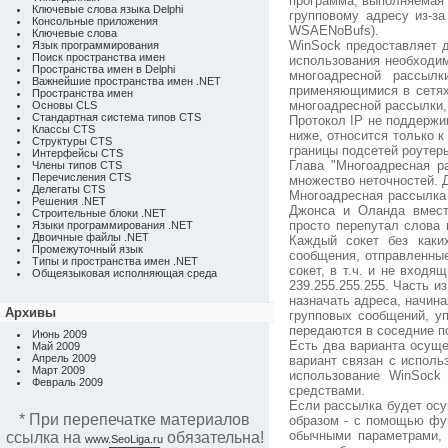
программа, выполняемая в
Ключевые слова языка Delphi
групповому адресу из-з
Консольные приложения
WSAENoBufs).
Ключевые слова
WinSock предоставляет 
Язык программирования
Поиск пространства имен
использования необходи
Пространства имен в Delphi
многоадресной рассылк
Важнейшие пространства имен .NET
применяющимися в сетях
Пространства имен
многоадресной рассылки, 
Основы CLS
Стандартная система типов CTS
Протокол IP не поддержи
Классы CTS
ниже, относится только 
Структуры CTS
границы подсетей роутер
Интерфейсы CTS
Глава "Многоадресная р
Члены типов CTS
Перечисления CTS
множество неточностей. Д
Делегаты CTS
Многоадресная рассылка 
Решения .NET
Джонса и Оланда вместо
Строительные блоки .NET
просто перепутал слова n
Языки программирования .NET
Двоичные файлы .NET
Каждый сокет без каки
Промежуточный язык
сообщения, отправленны
Типы и пространства имен .NET
сокет, в т.ч. и не входя
Общеязыковая исполняющая среда
239.255.255.255. Часть 
назначать адреса, начиная
Архивы
групповых сообщений, у
передаются в соседние п
Июнь 2009
Есть два варианта осущ
Май 2009
Апрель 2009
вариант связан с исполь
Март 2009
использование WinSock
Февраль 2009
средствами.
Если рассылка будет осу
* При перепечатке материалов
образом - с помощью фу
обычными параметрами, 
ссылка на
обязательна!
www.SeoLiga.ru