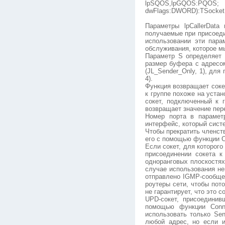
lpSQOS,lpGQOS:PQOS;
dwFlags:DWORD):TSocket
Параметры lpCallerDat
получаемые при присоеди
использовании эти пара
обслуживания, которое мы
Параметр S определяет 
размер буфера с адресом
(JL_Sender_Only, 1), для
4).
Функция возвращает соке
к группе похоже на уста
сокет, подключенный к 
возвращает значение пер
Номер порта в парамет
интерфейс, который сист
Чтобы прекратить членст
его с помощью функции C
Если сокет, для которог
присоединении сокета к
одноранговых плоскостях
случае использования не
отправлено IGMP-сообще
роутеры сети, чтобы пот
не гарантирует, что это 
UPD-сокет, присоединив
помощью функции Conne
использовать только Se
любой адрес, но если и