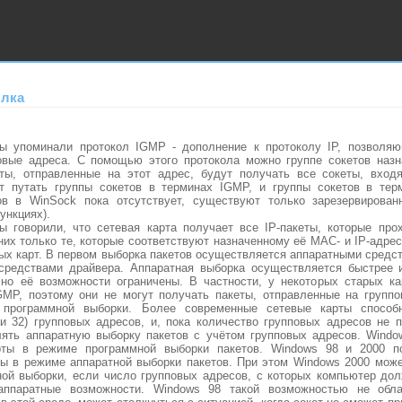
ылка
 упоминали протокол IGMP - дополнение к протоколу IP, позволяю
овые адреса. С помощью этого протокола можно группе сокетов назн
еты, отправленные на этот адрес, будут получать все сокеты, вход
т путать группы сокетов в терминах IGMP, и группы сокетов в тер
ов в WinSock пока отсутствует, существуют только зарезервирован
ункциях).
 говорили, что сетевая карта получает все IP-пакеты, которые про
 них только те, которые соответствуют назначенному её MAC- и IP-адре
ых карт. В первом выборка пакетов осуществляется аппаратными средст
средствами драйвера. Аппаратная выборка осуществляется быстрее 
 но её возможности ограничены. В частности, у некоторых старых ка
GMP, поэтому они не могут получать пакеты, отправленные на группо
программной выборки. Более современные сетевые карты способ
и 32) групповых адресов, и, пока количество групповых адресов не 
лять аппаратную выборку пакетов с учётом групповых адресов.
Windo
рты в режиме программной выборки пакетов. Windows 98 и 2000 
ты в режиме аппаратной выборки пакетов. При этом Windows 2000 мож
ной выборки, если число групповых адресов, с которых компьютер до
аппаратные возможности. Windows 98 такой возможностью не обла