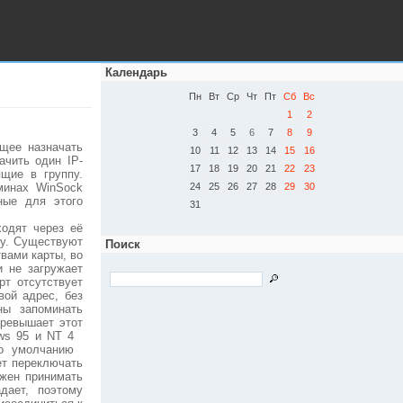
Календарь
Пн
Вт
Ср
Чт
Пт
Сб
Вс
1
2
3
4
5
6
7
8
9
щее назначать
10
11
12
13
14
15
16
ачить один IP-
17
18
19
20
21
22
23
ящие в группу.
минах WinSock
24
25
26
27
28
29
30
ные для этого
31
ходят через её
су. Существуют
Поиск
вами карты, во
и не загружает
рт отсутствует
вой адрес, без
ны запоминать
превышает этот
ws 95 и NT 4
по умолчанию
ет переключать
лжен принимать
дает, поэтому