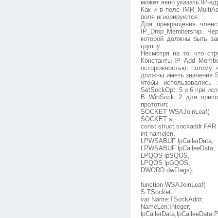
может явно указать IP-ад
Как и в поле IMR_MultiAd
поля игнорируются.
Для прекращения членс
IP_Drop_Membership. Че
которой должны быть за
группу.
Несмотря на то, что стр
Константы IP_Add_Member
осторожностью, потому 
должны иметь значения 5 
чтобы использовались 
SetSockOpt: 5 и 6 при ис
В WinSock 2 для присо
прототип:
SOCKET WSAJoinLeaf(
SOCKET s,
const struct sockaddr FAR
int namelen,
LPWSABUF lpCallerData,
LPWSABUF lpCalleeData,
LPQOS lpSQOS,
LPQOS lpGQOS,
DWORD dwFlags);
function WSAJoinLeaf(
S:TSocket;
var Name:TSockAddr;
NameLen:Integer;
lpCallerData,lpCalleeData