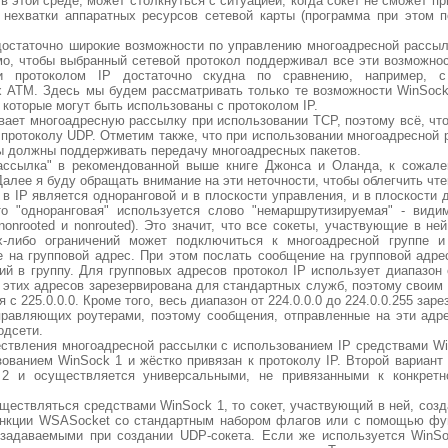
 этой среде, может столкнуться с ситуацией, когда сокет не сможет пр
а нехватки аппаратных ресурсов сетевой карты (программа при этом 
достаточно широкие возможности по управлению многоадресной рассыл
мо, чтобы выбранный сетевой протокол поддерживал все эти возможно
и протоколом IP достаточно скудна по сравнению, например, с
 ATM. Здесь мы будем рассматривать только те возможности WinSoc
которые могут быть использованы с протоколом IP.
вает многоадресную рассылку при использовании TCP, поэтому всё, что
к протоколу UDP. Отметим также, что при использовании многоадресной 
ы должны поддерживать передачу многоадресных пакетов.
ассылка" в рекомендованной выше книге Джонса и Оланда, к сожале
алее я буду обращать внимание на эти неточности, чтобы облегчить чтен
в IP является одноранговой и в плоскости управления, и в плоскости д
 "одноранговая" используется слово "немаршрутизируемая" - видим
onrooted и nonrouted). Это значит, что все сокеты, участвующие в ней
х-либо ограничений может подключиться к многоадресной группе и
е на групповой адрес. При этом послать сообщение на групповой адр
щий в группу. Для групповых адресов протокол IP использует диапазон 
из этих адресов зарезервирована для стандартных служб, поэтому своим
 с 225.0.0.0. Кроме того, весь диапазон от 224.0.0.0 до 224.0.0.255 зар
правляющих роутерами, поэтому сообщения, отправленные на эти адре
одсети.
ествления многоадресной рассылки с использованием IP средствами W
зованием WinSock 1 и жёстко привязан к протоколу IP. Второй вариант
 2 и осуществляется универсальными, не привязанными к конкретн
ществляться средствами WinSock 1, то сокет, участвующий в ней, соз
нкции WSASocket со стандартным набором флагов или с помощью фун
задаваемыми при создании UDP-сокета. Если же используется WinSo