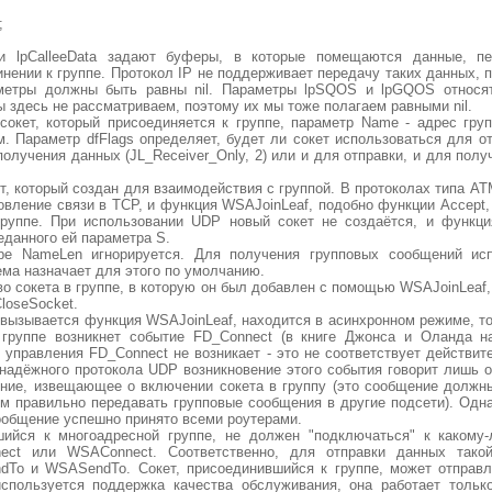
;
a и lpCalleeData задают буферы, в которые помещаются данные, п
нении к группе. Протокол IP не поддерживает передачу таких данных, п
метры должны быть равны nil. Параметры lpSQOS и lpGQOS относят
 здесь не рассматриваем, поэтому их мы тоже полагаем равными nil.
сокет, который присоединяется к группе, параметр Name - адрес гру
. Параметр dfFlags определяет, будет ли сокет использоваться для о
 получения данных (JL_Receiver_Only, 2) или и для отправки, и для полу
т, который создан для взаимодействия с группой. В протоколах типа A
новление связи в TCP, и функция WSAJoinLeaf, подобно функции Accept,
группе. При использовании UDP новый сокет не создаётся, и функц
еданного ей параметра S.
ре NameLen игнорируется. Для получения групповых сообщений исп
ема назначает для этого по умолчанию.
во сокета в группе, в которую он был добавлен с помощью WSAJoinLeaf,
loseSocket.
о вызывается функция WSAJoinLeaf, находится в асинхронном режиме, т
 группе возникнет событие FD_Connect (в книге Джонса и Оланда н
 управления FD_Connect не возникает - это не соответствует действите
надёжного протокола UDP возникновение этого события говорит лишь о
ние, извещающее о включении сокета в группу (это сообщение должн
ом правильно передавать групповые сообщения в другие подсети). Одн
сообщение успешно принято всеми роутерами.
шийся к многоадресной группе, не должен "подключаться" к какому
ct или WSAConnect. Соответственно, для отправки данных тако
ndTo и WSASendTo. Сокет, присоединившийся к группе, может отправ
спользуется поддержка качества обслуживания, она работает тольк