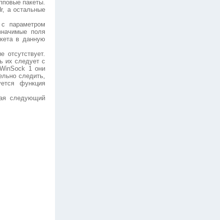
пповые пакеты.
dr, а остальные
 с параметром
 значимые поля
окета в данную
е отсутствует.
ь их следует с
 WinSock 1 они
тельно следить,
уется функция
щая следующий