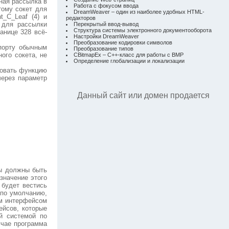
ная рассылка в
Работа с фокусом ввода
тому сокет для
DreamWeaver – один из наиболее удобных HTML-
_C_Leaf (4) и
редакторов
о для рассылки
Перекрытый ввод-вывод
Структура системы электронного документооборота
анице 328 всё-
Настройки DreamWeaver
Преобразование кодировки символов
 порту обычным
Преобразование типов
ого сокета, не
CBitmapEx – C++-класс для работы с BMP
Определение глобализации и локализации
зовать функцию
через параметр
Данный сайт или домен продается
ры должны быть
 значение этого
 будет вестись
 по умолчанию,
ым интерфейсом
ейсов, которые
й системой по
учае программа