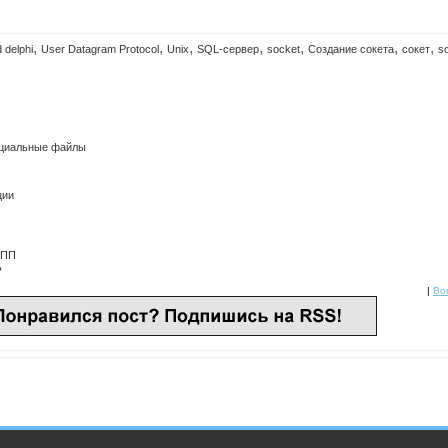
,
,
,
,
,
,
,
 delphi
User Datagram Protocol
Unix
SQL-сервер
socket
Создание сокета
сокет
s
нциальные файлы
ции
ППП
ь
|
Bor