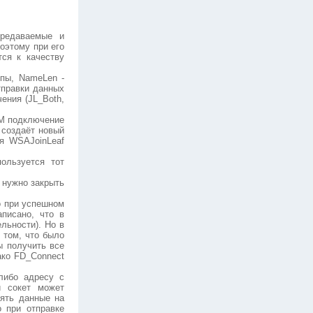
ередаваемые и
оэтому при его
ся к качеству
ппы, NameLen -
тправки данных
чения (JL_Both,
TM подключение
 создаёт новый
ия WSAJoinLeaf
ользуется тот
 нужно закрыть
о при успешном
аписано, что в
льности). Но в
 том, что было
ы получить все
ако FD_Connect
-либо адресу с
й сокет может
лять данные на
о при отправке