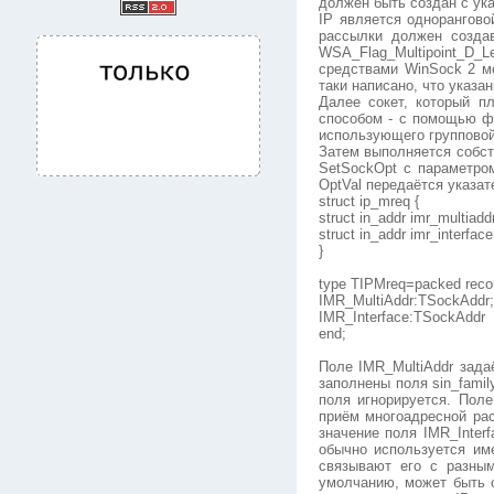
должен быть создан с ука
IP является однорангово
рассылки должен создав
WSA_Flag_Multipoint_D_
средствами WinSock 2 мо
таки написано, что указа
Далее сокет, который п
способом - с помощью фу
использующего групповой
Затем выполняется собст
SetSockOpt с параметром
OptVal передаётся указа
struct ip_mreq {
struct in_addr imr_multiadd
struct in_addr imr_interface
}
type TIPMreq=packed reco
IMR_MultiAddr:TSockAddr;
IMR_Interface:TSockAddr
end;
Поле IMR_MultiAddr зада
заполнены поля sin_famil
поля игнорируется. Поле
приём многоадресной ра
значение поля IMR_Inter
обычно используется им
связывают его с разным
умолчанию, может быть с