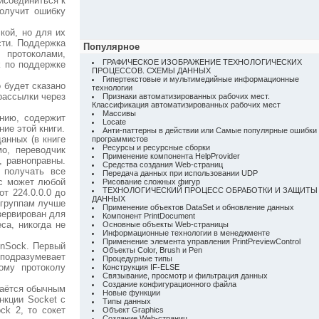
исоединиться к
получит ошибку
кой, но для их
сти. Поддержка
Популярное
 протоколами,
ГРАФИЧЕСКОЕ ИЗОБРАЖЕНИЕ ТЕХНОЛОГИЧЕСКИХ
k по поддержке
ПРОЦЕССОВ. СХЕМЫ ДАННЫХ
Гипертекстовые и мультимедийные информационные
 будет сказано
технологии
рассылки через
Признаки автоматизированных рабочих мест.
Классификация автоматизированных рабочих мест
Массивы
нию, содержит
Locate
ие этой книги.
Анти-паттерны в действии или Самые популярные ошибки
анных (в книге
программистов
Ресурсы и ресурсные сборки
о, переводчик
Применение компонента HelpProvider
, равноправны.
Средства создания Web-страниц
 получать все
Передача данных при использовании UDP
ес может любой
Рисование сложных фигур
ТЕХНОЛОГИЧЕСКИЙ ПРОЦЕСС ОБРАБОТКИ И ЗАЩИТЫ
от 224.0.0.0 до
ДАННЫХ
 группам лучше
Применение объектов DataSet и обновление данных
езервирован для
Компонент PrintDocument
са, никогда не
Основные объекты Web-страницы
Информационные технологии в менеджменте
Применение элемента управления PrintPreviewControl
inSock. Первый
Объекты Color, Brush и Pen
 подразумевает
Процедурные типы
ому протоколу
Конструкция IF-ELSE
Связывание, просмотр и фильтрация данных
Создание конфигурационного файла
даётся обычным
Новые функции
кции Socket с
Типы данных
ck 2, то сокет
Объект Graphics
Создание Web-страниц