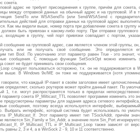
с сокета.
повой адрес не требует присоединения к группе, причём для сокета,
ницы между отправкой данных на обычный адрес и на групповой. И в т
функция SendTo или WSASendTo (или Send/WSASend с предварите
нительных действий для отправки данных на групповой адрес выполнять
ся. Как мы видели выше, номер порта при добавлении сокета в группу н
 должен быть привязан к какому-либо порту. При отправке группового
ты, входящие в группу, чей порт привязки совпадает с портом, указ
й сообщение на групповой адрес, сам является членом этой группы, он,
олучать или не получать своё сообщение. Это определяется ег
щим тип Bool. По умолчанию этот параметр равен True - это значит, ч
нные сообщения. С помощью функции SetSockOpt можно изменить з
гда сокет не будет принимать свои сообщения.
_Loop следует пользоваться осторожно, т.к. он не поддерживается в 
ли выше. В Windows 9x/ME он тоже не поддерживается (хотя упомин
говорили, что каждый IP-пакет в своём заголовке имеет целочисленны
ение определяет, сколько роутеров может пройти данный пакет. По умол
ый 1, т.е. могут распространятся только в пределах непосредствен
параметр сокета IP_Milticast_TTL позволяет программе изменить это зн
е предусмотрены параметры для задания адреса сетевого интерфейса,
овые сообщения, поэтому всегда используется интерфейс, выбираемы
ю. Выбрать интерфейс, который система будет использовать по умол
та IP_Multicast_If. Этот параметр имеет тип TSockAddr, причём зн
е являются Sin_Family и Sin_Addr, а значение поля Sin_Port игнорируетс
ticast_If, IP_Multicast_TTL и IP_Multicast_Loop также зависят от вер
 равны 2, 3 и 4, а в WinSock 2 - 9, 10 и 11 соответственно.