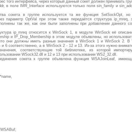
рес того интерфейса, через который данный сокет должен принимать гру
dr, в поле IMR_Interface используются только поля sin_family и sin_ad
тва сокета в группе используется та же функция SetSockOpt, но
рез параметр OptVal при этом также передаётся структура ip_mreq,
полнены так же, как они были заполнены при добавлении данного с
уктура ip_mreq относится к WinSock 1, в модуле WinSock её описани
ship и IP_Drop_Membership в этом модуле объявлены, но использоват
что они должны иметь разные значения в WinSock 1 и WinSock 2. В
и 6 соответственно, а в WinSock 2 - 12 и 13. Из-за этого нужно внима
значения, соответствующие той библиотеке, из которой импортир
пользовании WSock32.dll и 12 и 13 при использовании WS2_32.dll.
единения сокета к группе объявлена функция WSAJoinLeaf, имею
 *name,
:PWSABuf;