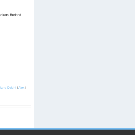
ockets
Borland
land Delphi
|
Alex
|