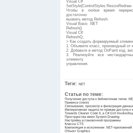
Visual C#
SetStyle{ControlStyles.ResizeRedraw. 
Чтобы в любое время перерисо
достаточно
вызвать метод Refresh:
Visual Basic .NET
Refresh()
Visual C#
RefreshQ;
> Как создать формируемый элемен
1. Объявите класс, производный от к
2. Добавьте в метод OnPaint код, 
3. Реализуйте все нестандартн
элементу
управления.
Теги:
.NET
Статьи по теме:
Получение доступа к библиотекам типов .N
Примеси (mixin)
Связывание, просмотр и фильтрация данны
Императивная защита по правам доступа к 
Towards Cleaner Code II, a C# GUI Invoke/As
Пространства имен System.Drawing
Настройка установочной программы
Классы CTS
Компиляция и исполнение .NET-приложений
Объект Graphics