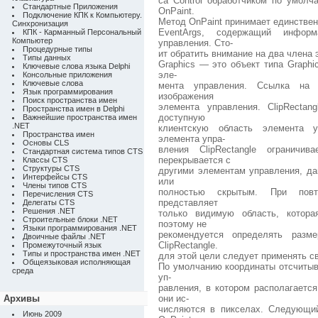
са Control обработчиком по умолч
Стандартные Приложения
OnPaint.
Подключение КПК к Компьютеру.
Метод OnPaint принимает единствен
Синхронизация
EventArgs, содержащий информ
КПК - Карманный Персональный
Компьютер
управления. Сто-
Процедурные типы
ит обратить внимание на два члена э
Типы данных
Graphics — это объект типа Graph
Ключевые слова языка Delphi
эле-
Консольные приложения
Ключевые слова
мента управления. Ссылка на 
Язык программирования
изображения
Поиск пространства имен
элемента управления. ClipRecta
Пространства имен в Delphi
доступную
Важнейшие пространства имен
.NET
клиентскую область элемента у
Пространства имен
элемента упра-
Основы CLS
вления ClipRectangle ограничи
Стандартная система типов CTS
перекрывается с
Классы CTS
Структуры CTS
другими элементам управления, да
Интерфейсы CTS
или
Члены типов CTS
полностью скрытым. При повто
Перечисления CTS
представляет
Делегаты CTS
Решения .NET
только видимую область, котора
Строительные блоки .NET
поэтому не
Языки программирования .NET
рекомендуется определять разм
Двоичные файлы .NET
ClipRectangle.
Промежуточный язык
Типы и пространства имен .NET
для этой цели следует применять св
Общеязыковая исполняющая
По умолчанию координаты отсчитыв
среда
уп-
равления, в котором располагается
Архивы
они ис-
числяются в пикселах. Следующи
Июнь 2009