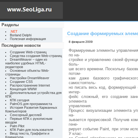
Разделы
.NET
Создание формируемых элеме
Borland Delphi
Полезная информация
8 февраля 2009
Последние новости
Формируемые элементы управления
Создание Web-страниц
по на-
Средства создания Web-страниц
стройке и управлению своей функци
DreamWeaver – один из
наиболее удобных HTML-
боль-
редакторов
ше всего времени. Поскольку базов
Основные объекты Web-
потом-
страницы
кам даже базового графического
Настройки DreamWeaver
Создание CSS
самостоятель-
Распространение Internet
но писать весь код, формирующий 
Концепция WWW
интер-
Дополнительные устройства для
фейс сложный, его создание зан
КПК
КПК сегодня
элемента
PalmOS для программиста
управления.
История Развития Карманных
Процесс визуализации элемента уп
Компьютеров
на-
Сенсорный дисплей
Первые КПК с рукописным
зывается прорисовкой. Получив ком
вводом
гене-
Palm Pilot
рирует событие Paint, при этом исп
КПК Palm для пользователя
У клас-
Ввод текста, Граффити и
Клавиатура