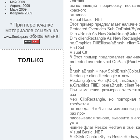
OnPaint,
Май 2009
выполняющий прорисовку нестанд
Апрель 2009
Март 2009
красного
Февраль 2009
эллипса:
Visual Basic .NET
Этот пример предполагает наличие о
* При перепечатке
Protected Overrides Sub OnPaint(ByVa
материалов ссылка на
Dim aBrush As New SolidBrush(Color.
обязательна!
www.SeoLiga.ru
Dim clientRectangle As New Rectangle
pe.Graphics.FillEllipse(aBrush, clientR
End Sub
Visual C#
// Этот пример предполагает наличи
protected override void OnPaint(Paint
{
Brush aBrush = new SolidBrush(Color.
Rectangle clientRectangle = new
Rectangle(new Point(O.O), this.Size);
e.Graphics.FillEllipse(aBrush, clientRe
При изменении размеров элемента
раз-
мер ClipRectangle, но повторная
требуется
не всегда. Чтобы при изменении р
раз про-
рисовывался заново, вызовите в его
уста-
новите флаг Resize Redraw в true, 
Visual Basic .NET
SetStyle(ControlStyles.ResizeRedraw,