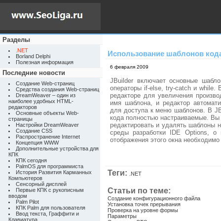
Разделы
.NET
Использование шаблонов код
Borland Delphi
Полезная информация
6 февраля 2009
Последние новости
JBuilder включает основные шабло
Создание Web-страниц
операторы if-else, try-catch и whil
Средства создания Web-страниц
редакторе для увеличения произво
DreamWeaver – один из
наиболее удобных HTML-
имя шаблона, и редактор автомати
редакторов
для доступа к меню шаблонов.
В JB
Основные объекты Web-
кода полностью настраиваемые. Вы
страницы
редактировать и удалять шаблоны н
Настройки DreamWeaver
Создание CSS
среды разработки IDE Options, о
Распространение Internet
отображения этого окна необходимо 
Концепция WWW
Дополнительные устройства для
КПК
КПК сегодня
PalmOS для программиста
Теги:
История Развития Карманных
.NET
Компьютеров
Сенсорный дисплей
Статьи по теме:
Первые КПК с рукописным
вводом
Создание конфигурационного файла
Palm Pilot
Установка точек прерывания
КПК Palm для пользователя
Проверка на уровне формы
Ввод текста, Граффити и
Параметры
Клавиатура