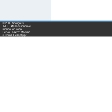
© 2009 Seoliga.ru |
.NET | Использование
шаблонов кода.
Регион сайта: Москва
и Санкт-Петербург