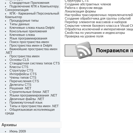
Структуры CTS
Стандартные Приложения
Создание абстрактных членов
Подключение КПК к Компьютеру.
Работа с фокусом ввода
Синхронизация
Локализация формы
КПК - Карманный Персональный
Настройка трассировочных переключателей
Компьютер
Создание обработчика для группы событий
Процедурные типы
Перебор элементов массивов и наборов
Типы данных
Сокрытие членов базового класса в Visual C
Ключевые слова языка Delphi
Обработка исключений и императивная защ
Консольные приложения
Свойства по умолчанию и индексаторы
Ключевые слова
Проверка на уровне поля
Язык программирования
Поиск пространства имен
Пространства имен в Delphi
Важнейшие пространства имен
.NET
Пространства имен
Основы CLS
Стандартная система типов CTS
Классы CTS
Структуры CTS
Интерфейсы CTS
Члены типов CTS
Перечисления CTS
Делегаты CTS
Решения .NET
Строительные блоки .NET
Языки программирования .NET
Двоичные файлы .NET
Промежуточный язык
Типы и пространства имен .NET
Общеязыковая исполняющая
среда
Архивы
Июнь 2009