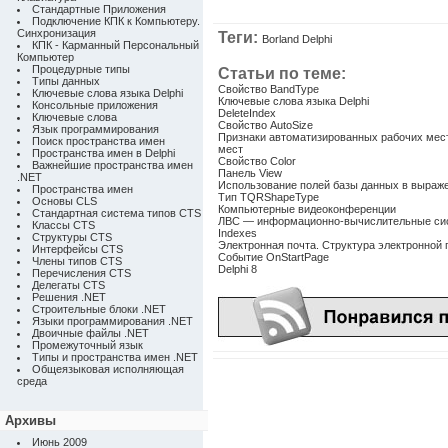
Стандартные Приложения
Подключение КПК к Компьютеру.
Синхронизация
Теги:
Borland Delphi
КПК - Карманный Персональный
Компьютер
Процедурные типы
Статьи по теме:
Типы данных
Свойство BandType
Ключевые слова языка Delphi
Ключевые слова языка Delphi
Консольные приложения
DeleteIndex
Ключевые слова
Свойство AutoSize
Язык программирования
Признаки автоматизированных рабочих мес
Поиск пространства имен
мест
Пространства имен в Delphi
Свойство Color
Важнейшие пространства имен
Панель View
.NET
Использование полей базы данных в выраж
Пространства имен
Тип TQRShapeType
Основы CLS
Компьютерные видеоконференции
Стандартная система типов CTS
ЛВС — информационно-вычислительные си
Классы CTS
Indexes
Структуры CTS
Электронная почта. Структура электронной 
Интерфейсы CTS
Событие OnStartPage
Члены типов CTS
Delphi 8
Перечисления CTS
Делегаты CTS
Решения .NET
Строительные блоки .NET
Языки программирования .NET
Двоичные файлы .NET
Промежуточный язык
Типы и пространства имен .NET
Общеязыковая исполняющая
среда
Архивы
Июнь 2009