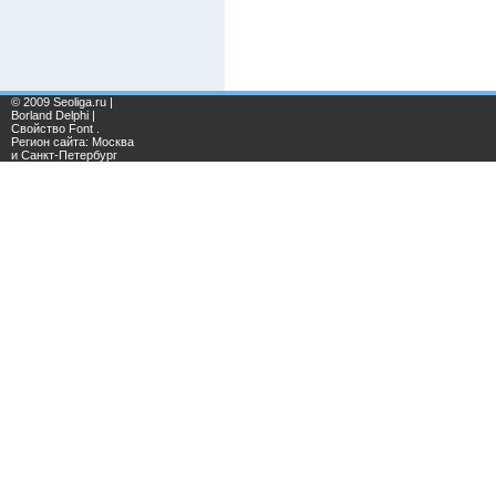
© 2009 Seoliga.ru |
Borland Delphi |
Свойство Font .
Регион сайта: Москва
и Санкт-Петербург