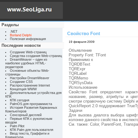
Разделы
.NET
Свойство Font
Borland Delphi
Полезная информация
19 февраля 2009
Последние новости
Объявление
Создание Web-страниц
Property Font: TFont
Средства создания Web-страниц
Применимо к
DreamWeaver – один из
наиболее удобных HTML-
TQRDBText
редакторов
TQRExpr
Основные объекты Web-
TQRLabel
страницы
TQRMemo
Настройки DreamWeaver
Создание CSS
TQRSysData
Распространение Internet
Использование
Концепция WWW
Свойство Font определяет харак
Дополнительные устройства для
название, размер, атрибуты и цве
КПК
КПК сегодня
смотри справочную систему Delphi и
PalmOS для программиста
QuickReport 2.0 поддерживает True
История Развития Карманных
Задачи
Компьютеров
Для вызова диалога выбора шриф
Сенсорный дисплей
Первые КПК с рукописным
колонке данного свойства в инспект
вводом
См. также: Color, ParentFont, Transpa
Palm Pilot
КПК Palm для пользователя
Ввод текста, Граффити и
Клавиатура