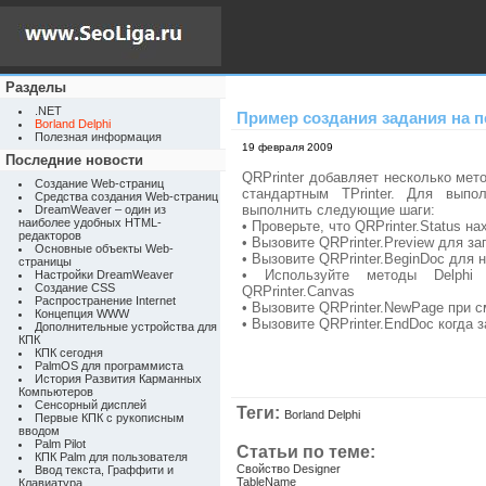
Разделы
.NET
Пример создания задания на п
Borland Delphi
Полезная информация
19 февраля 2009
Последние новости
QRPrinter добавляет несколько мет
Создание Web-страниц
стандартным TPrinter. Для вып
Средства создания Web-страниц
выполнить следующие шаги:
DreamWeaver – один из
наиболее удобных HTML-
• Проверьте, что QRPrinter.Status н
редакторов
• Вызовите QRPrinter.Preview для з
Основные объекты Web-
• Вызовите QRPrinter.BeginDoc для 
страницы
• Используйте методы Delphi
Настройки DreamWeaver
Создание CSS
QRPrinter.Canvas
Распространение Internet
• Вызовите QRPrinter.NewPage при 
Концепция WWW
• Вызовите QRPrinter.EndDoc когда 
Дополнительные устройства для
КПК
КПК сегодня
PalmOS для программиста
История Развития Карманных
Компьютеров
Сенсорный дисплей
Теги:
Borland Delphi
Первые КПК с рукописным
вводом
Palm Pilot
Статьи по теме:
КПК Palm для пользователя
Свойство Designer
Ввод текста, Граффити и
TableName
Клавиатура