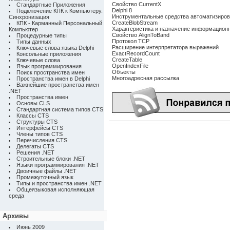
Свойство CurrentX
Стандартные Приложения
Delphi 8
Подключение КПК к Компьютеру.
Инструментальные средства автоматизиров
Синхронизация
CreateBlobStream
КПК - Карманный Персональный
Характеристика и назначение информационн
Компьютер
Свойство AlignToBand
Процедурные типы
Протокол TCP
Типы данных
Расширение интерпретатора выражений
Ключевые слова языка Delphi
ExactRecordCount
Консольные приложения
CreateTable
Ключевые слова
OpenIndexFile
Язык программирования
Объекты
Поиск пространства имен
Многоадресная рассылка
Пространства имен в Delphi
Важнейшие пространства имен
.NET
Пространства имен
Основы CLS
Стандартная система типов CTS
Классы CTS
Структуры CTS
Интерфейсы CTS
Члены типов CTS
Перечисления CTS
Делегаты CTS
Решения .NET
Строительные блоки .NET
Языки программирования .NET
Двоичные файлы .NET
Промежуточный язык
Типы и пространства имен .NET
Общеязыковая исполняющая
среда
Архивы
Июнь 2009