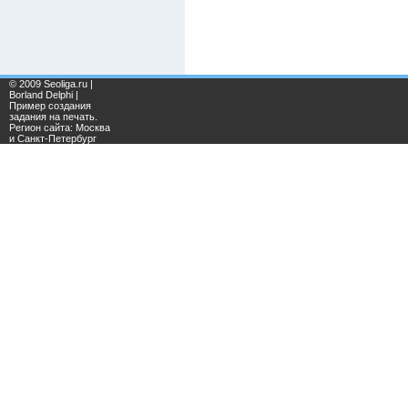
© 2009 Seoliga.ru |
Borland Delphi |
Пример создания
задания на печать.
Регион сайта: Москва
и Санкт-Петербург