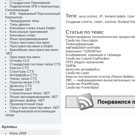
Стандартные Приложения
Подключение КПК к Компьютеру.
Синхронизация
КПК - Карманный Персональный
Теги:
,
,
,
asus socket
IP
borland delphi
User
Компьютер
,
,
Процедурные типы
Создание сокета
сокет
sockets
Borland Del
Типы данных
Ключевые слова языка Delphi
Статьи по теме:
Консольные приложения
Ключевые слова
Проектирование технологических процессов
Язык программирования
Свойство Description
Поиск пространства имен
Телеконференции
Пространства имен в Delphi
InitFieldDefsFromFields
Важнейшие пространства имен
Компонент TQRDBText
.NET
Изображения, хранящие в таблицах
Пространства имен
Свойство ColumnTopPosition
Основы CLS
ППП общего назначения
Стандартная система типов CTS
DbfFile
Классы CTS
Качество интерфейса
Структуры CTS
Свойство Lines
Интерфейсы CTS
Классы построителя отчетов (Report Builder)
Члены типов CTS
ЛВС — информационно-вычислительные си
Перечисления CTS
Свойство PrintIfEmpty
Делегаты CTS
Свойство FooterBand
Решения .NET
Строительные блоки .NET
Языки программирования .NET
Двоичные файлы .NET
Промежуточный язык
Типы и пространства имен .NET
Общеязыковая исполняющая
среда
Архивы
Июнь 2009