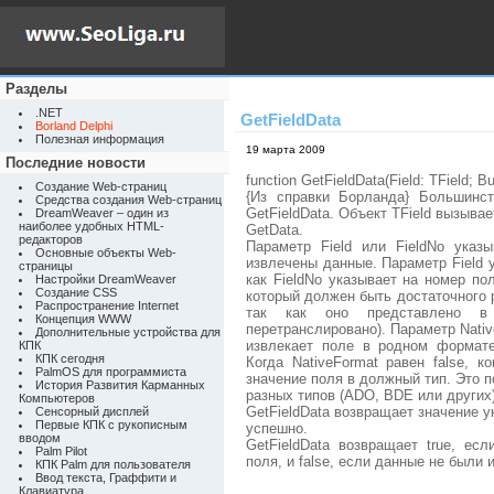
Разделы
.NET
GetFieldData
Borland Delphi
Полезная информация
19 марта 2009
Последние новости
function GetFieldData(Field: TField; Bu
Создание Web-страниц
{Из справки Борланда} Большинс
Средства создания Web-страниц
GetFieldData. Объект TField вызыва
DreamWeaver – один из
наиболее удобных HTML-
GetData.
редакторов
Параметр Field или FieldNo указ
Основные объекты Web-
извлечены данные. Параметр Field 
страницы
как FieldNo указывает на номер по
Настройки DreamWeaver
Создание CSS
который должен быть достаточного 
Распространение Internet
так как оно представлено в
Концепция WWW
перетранслировано). Параметр Nativ
Дополнительные устройства для
извлекает поле в родном формате
КПК
КПК сегодня
Когда NativeFormat равен false, к
PalmOS для программиста
значение поля в должный тип. Это 
История Развития Карманных
разных типов (ADO, BDE или других
Компьютеров
GetFieldData возвращает значение 
Сенсорный дисплей
Первые КПК с рукописным
успешно.
вводом
GetFieldData возвращает true, е
Palm Pilot
поля, и false, если данные не были 
КПК Palm для пользователя
Ввод текста, Граффити и
Клавиатура