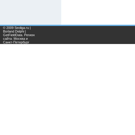
© 2009 Seoliga.ru |
Borland Delphi |
GetFieldData. Регион
сайта: Москва и
Санкт-Петербург